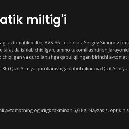
ik miltig'i
dagi avtomatik miltiq, AVS-36 - qurolsoz Sergey Simonov tom
ltiq sifatida ishlab chiqilgan, ammo takomillashtirish jarayo
b chiqilgan va qurollanishga qabul qilingan birinchi avtomat m
36) Qizil Armiya qurollanishiga qabul qilindi va Qizil Armiya 
qdonli avtomatning og‘irligi: taxminan 6,0 kg. Nayzasiz, optik 