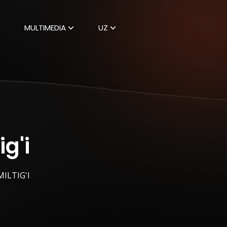
MULTIMEDIA
UZ
g'i
ILTIG'I