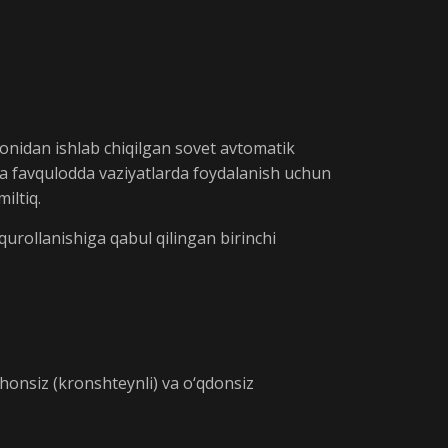
onidan ishlab chiqilgan sovet avtomatik
nida favqulodda vaziyatlarda foydalanish uchun
iltiq.
qurollanishiga qabul qilingan birinchi
nishonsiz (kronshteynli) va o‘qdonsiz