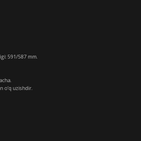
ligi: 591/587 mm.
acha.
n o‘q uzishdir.