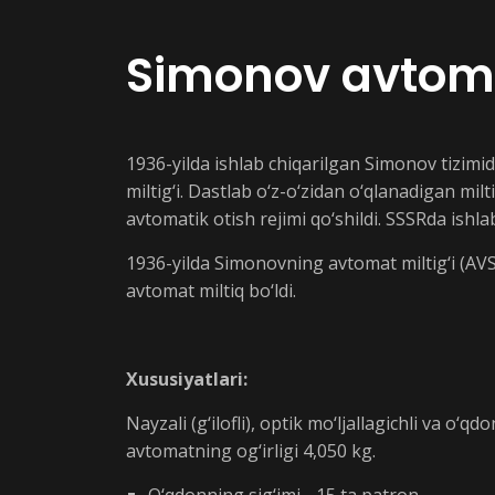
Simonov avtomat
1936-yilda ishlab chiqarilgan Simonov tizimi
miltig‘i. Dastlab o‘z-o‘zidan o‘qlanadigan mi
avtomatik otish rejimi qo‘shildi. SSSRda ishla
1936-yilda Simonovning avtomat miltig‘i (AVS-
avtomat miltiq bo‘ldi.
Xususiyatlari:
Nayzali (g‘ilofli), optik mo‘ljallagichli va o‘
avtomatning og‘irligi 4,050 kg.
O‘qdonning sig‘imi - 15 ta patron.