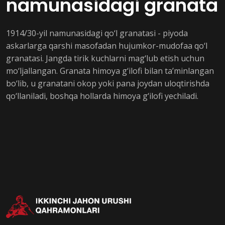
namunasidagi granata
1914/30-yil namunasidagi qo‘l granatasi - piyoda
askarlarga qarshi masofadan hujumkor-mudofaa qo‘l
granatasi. Jangda tirik kuchlarni mag‘lub etish uchun
mo‘ljallangan. Granata himoya g‘ilofi bilan ta’minlangan
bo‘lib, u granatani okop yoki pana joydan uloqtirishda
qo‘llaniladi, boshqa hollarda himoya g‘ilofi yechiladi.