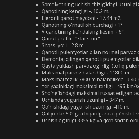
Samolyotning uchish chizig‘idagi uzunligi 
Qanotining kengligi -. 10,2 m.
Eleronli qanot maydoni - 17,44 m2.
Qanotning o‘rnatilish burchagi +1°.
V qanotining ko‘ndalang kesimi - 6°.
Qanot profili - "klark-un."
Shassi yo‘li - 2,8 m.
Qanotli pulemyotlar bilan normal parvoz og
Demontaj qilingan qanotli pulemyotlar bila
Qayta yuklash parvoz og‘irligi (to‘liq pul
Maksimal parvoz balandligi - 11800 m.
Maksimal tezlik 7800 m balandlikda - 640 
Yer yaqinidagi maksimal tezligi - 495 km/s
Sho‘ng‘ishdagi maksimal ruxsat etilgan te
Uchishda yugurish uzunligi - 347 m.
Qo‘nishdagi yugurish uzunligi -410 m.
Qalqonlar 50° ga chiqarilganda qo‘nish tez
Uchish og‘irligi 3355 kg va qo‘nishdan old