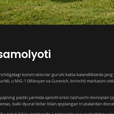
samolyoti
shchiligidagi konstruktorlar guruhi katta balandliklarda jang
qurildi, u MiG-1 (Mikoyan va Gurevich, birinchi) markasini ol
lyajining pastki yarmida qanotli erkin tashuvchi monoplan (
emas, balki dyural listlar bilan qoplangan trubalardan ibor