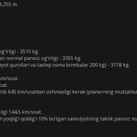
8,255 m.
‘irligi - 3510 kg.
n normal parvoz og‘irligi - 3355 kg.
emyot qurollari va tashqi osma bombalar 200 kg) - 3718 kg.
km/soat.
oat.
zlik 645 km/soatdan oshmasligi kerak (planerning mustahkam
ligi 144,5 km/soat.
in yoqilg‘i qoldig‘i 10% bo‘lgan samolyotning taktik parvoz 