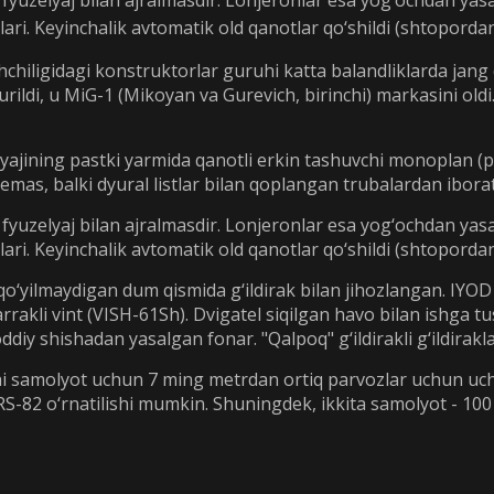
fyuzelyaj bilan ajralmasdir. Lonjeronlar esa yog‘ochdan yasa
onlari. Keyinchalik avtomatik old qanotlar qo‘shildi (shtopord
shchiligidagi konstruktorlar guruhi katta balandliklarda jang
qurildi, u MiG-1 (Mikoyan va Gurevich, birinchi) markasini ol
lyajining pastki yarmida qanotli erkin tashuvchi monoplan (
emas, balki dyural listlar bilan qoplangan trubalardan ibor
fyuzelyaj bilan ajralmasdir. Lonjeronlar esa yog‘ochdan yasa
onlari. Keyinchalik avtomatik old qanotlar qo‘shildi (shtopord
 qo‘yilmaydigan dum qismida g‘ildirak bilan jihozlangan. IYO
rrakli vint (VISH-61Sh). Dvigatel siqilgan havo bilan ishga tu
oddiy shishadan yasalgan fonar. "Qalpoq" g‘ildirakli g‘ildirak
chi samolyot uchun 7 ming metrdan ortiq parvozlar uchun uch
 RS-82 o‘rnatilishi mumkin. Shuningdek, ikkita samolyot - 1