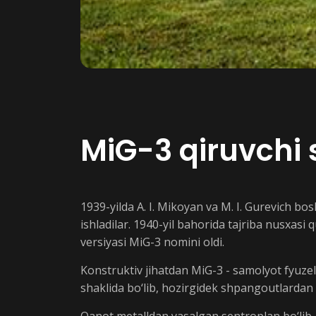
MiG-3 qiruvchi 
1939-yilda A. I. Mikoyan va M. I. Gurevich bo
ishladilar. 1940-yil bahorida tajriba nusxasi 
versiyasi MiG-3 nomini oldi.
Konstruktiv jihatdan MiG-3 - samolyot fyuze
shaklida bo‘lib, hozirgidek shpangoutlardan 