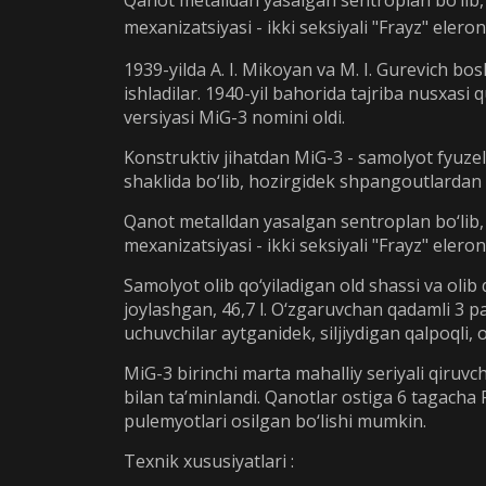
Qanot metalldan yasalgan sentroplan bo‘lib, 
mexanizatsiyasi - ikki seksiyali "Frayz" eler
1939-yilda A. I. Mikoyan va M. I. Gurevich bo
ishladilar. 1940-yil bahorida tajriba nusxasi 
versiyasi MiG-3 nomini oldi.
Konstruktiv jihatdan MiG-3 - samolyot fyuze
shaklida bo‘lib, hozirgidek shpangoutlardan 
Qanot metalldan yasalgan sentroplan bo‘lib, 
mexanizatsiyasi - ikki seksiyali "Frayz" eler
Samolyot olib qo‘yiladigan old shassi va olib
joylashgan, 46,7 l. O‘zgaruvchan qadamli 3 pa
uchuvchilar aytganidek, siljiydigan qalpoqli, 
MiG-3 birinchi marta mahalliy seriyali qiruv
bilan ta’minlandi. Qanotlar ostiga 6 tagacha
pulemyotlari osilgan bo‘lishi mumkin.
Texnik xususiyatlari :