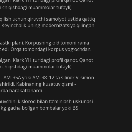
lgan. Klark YH turidagi profil qanot. Qanot
an chiqishdagi muammolar tufayli).
 qilish uchun qiruvchi samolyot ustida qattiq
di. Keyinchalik uning modernizatsiya qilingan
pastki plan). Korpusning old tomoni rama
at edi. Orqa tomondagi korpus yog‘ochdan.
lgan. Klark YH turidagi profil qanot. Qanot
an chiqishdagi muammolar tufayli).
D - AM-35A yoki AM-38. 12 ta silindr V-simon
shirildi. Kabinaning kuzatuv qismi -
larda harakatlanardi.
uvchini kislorod bilan ta’minlash uskunasi
00 kg gacha bo‘lgan bombalar yoki BS