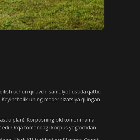
 qilish uchun qiruvchi samolyot ustida qattiq
di. Keyinchalik uning modernizatsiya qilingan
pastki plan). Korpusning old tomoni rama
at edi. Orqa tomondagi korpus yog‘ochdan.