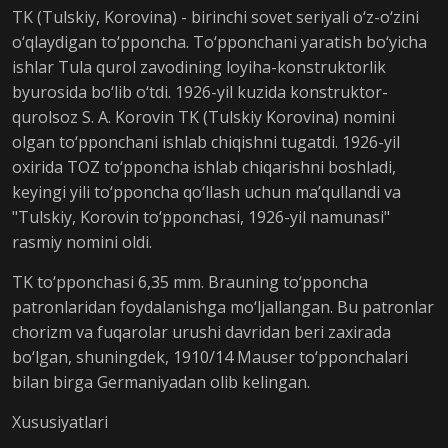
TK (Tulskiy, Korovina) - birinchi sovet seriyali o‘z-o‘zini
o‘qlaydigan to‘pponcha. To‘pponchani yaratish bo‘yicha
ishlar Tula qurol zavodining loyiha-konstruktorlik
byurosida bo‘lib o‘tdi. 1926-yil kuzida konstruktor-
qurolsoz S. A. Korovin TK (Tulskiy Korovina) nomini
olgan to‘pponchani ishlab chiqishni tugatdi. 1926-yil
oxirida TOZ to‘pponcha ishlab chiqarishni boshladi,
keyingi yili to‘pponcha qo‘llash uchun ma’qullandi va
"Tulskiy, Korovin to‘pponchasi, 1926-yil namunasi"
rasmiy nomini oldi.
TK to‘pponchasi 6,35 mm. Brauning to‘pponcha
patronlaridan foydalanishga mo‘ljallangan. Bu patronlar
chorizm va fuqarolar urushi davridan beri zaxirada
bo‘lgan, shuningdek, 1910/14 Mauser to‘pponchalari
bilan birga Germaniyadan olib kelingan.
Xususiyatlari