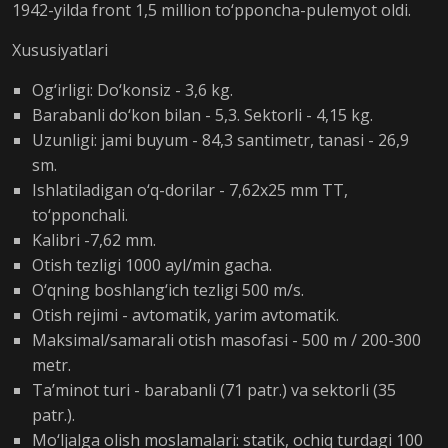
1942-yilda front 1,5 million to‘pponcha-pulemyot oldi.
Xususiyatlari
Og‘irligi: Do‘konsiz - 3,6 kg.
Barabanli do‘kon bilan - 5,3. Sektorli - 4,15 kg.
Uzunligi: jami buyum - 84,3 santimetr, tanasi - 26,9
sm.
Ishlatiladigan o‘q-dorilar - 7,62x25 mm TT,
to‘pponchali.
Kalibri -7,62 mm.
Otish tezligi 1000 ayl/min gacha.
O‘qning boshlang‘ich tezligi 500 m/s.
Otish rejimi - avtomatik, yarim avtomatik.
Maksimal/samarali otish masofasi - 500 m / 200-300
metr.
Ta’minot turi - barabanli (71 patr.) va sektorli (35
patr.).
Mo‘ljalga olish moslamalari: statik, ochiq turdagi 100