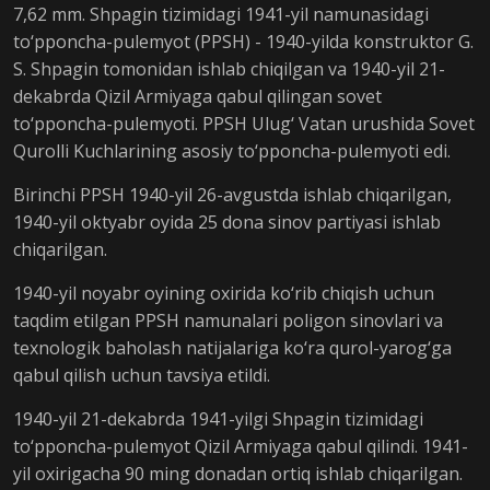
7,62 mm. Shpagin tizimidagi 1941-yil namunasidagi
to‘pponcha-pulemyot (PPSH) - 1940-yilda konstruktor G.
S. Shpagin tomonidan ishlab chiqilgan va 1940-yil 21-
dekabrda Qizil Armiyaga qabul qilingan sovet
to‘pponcha-pulemyoti. PPSH Ulug‘ Vatan urushida Sovet
Qurolli Kuchlarining asosiy to‘pponcha-pulemyoti edi.
Birinchi PPSH 1940-yil 26-avgustda ishlab chiqarilgan,
1940-yil oktyabr oyida 25 dona sinov partiyasi ishlab
chiqarilgan.
1940-yil noyabr oyining oxirida ko‘rib chiqish uchun
taqdim etilgan PPSH namunalari poligon sinovlari va
texnologik baholash natijalariga ko‘ra qurol-yarog‘ga
qabul qilish uchun tavsiya etildi.
1940-yil 21-dekabrda 1941-yilgi Shpagin tizimidagi
to‘pponcha-pulemyot Qizil Armiyaga qabul qilindi. 1941-
yil oxirigacha 90 ming donadan ortiq ishlab chiqarilgan.