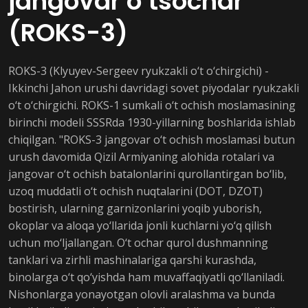
jangovar o‘tsochar
(ROKS-3)
ROKS-3 (Klyuyev-Sergeev ryukzakli o‘t o‘chirgichi) -
Ikkinchi Jahon urushi davridagi sovet piyodalar ryukzakli
o‘t o‘chirgichi. ROKS-1 sumkali o‘t ochish moslamasining
birinchi modeli SSSRda 1930-yillarning boshlarida ishlab
chiqilgan. "ROKS-3 jangovar o‘t ochish moslamasi butun
urush davomida Qizil Armiyaning alohida rotalari va
jangovar o‘t ochish batalonlarini qurollantirgan bo‘lib,
uzoq muddatli o‘t ochish nuqtalarini (DOT, DZOT)
bostirish, ularning garnizonlarini yoqib yuborish,
okoplar va aloqa yo‘llarida jonli kuchlarni yo‘q qilish
uchun mo‘ljallangan. O‘t ochar qurol dushmanning
tanklari va zirhli mashinalariga qarshi kurashda,
binolarga o‘t qo‘yishda ham muvaffaqiyatli qo‘llaniladi.
Nishonlarga yonayotgan olovli aralashma va bunda