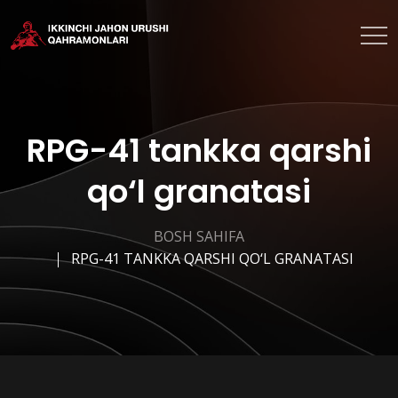
RPG-41 tankka qarshi
qo‘l granatasi
BOSH SAHIFA
RPG-41 TANKKA QARSHI QO‘L GRANATASI