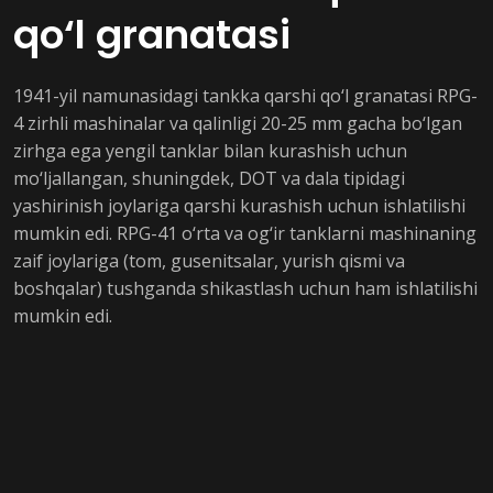
qo‘l granatasi
1941-yil namunasidagi tankka qarshi qo‘l granatasi RPG-
4 zirhli mashinalar va qalinligi 20-25 mm gacha bo‘lgan
zirhga ega yengil tanklar bilan kurashish uchun
mo‘ljallangan, shuningdek, DOT va dala tipidagi
yashirinish joylariga qarshi kurashish uchun ishlatilishi
mumkin edi. RPG-41 o‘rta va og‘ir tanklarni mashinaning
zaif joylariga (tom, gusenitsalar, yurish qismi va
boshqalar) tushganda shikastlash uchun ham ishlatilishi
mumkin edi.