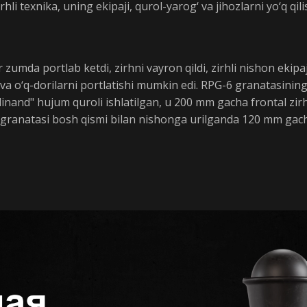
rhli texnika, uning ekipaji, qurol-yarog‘ va jihozlarni yo‘q qil
 zumda portlab ketdi, zirhni vayron qildi, zirhli nishon ekipa
 va o‘q-dorilarni portlatishi mumkin edi. RPG-6 granatasining
Ferdinand" hujum quroli ishlatilgan, u 200 mm gacha frontal z
6 granatasi bosh qismi bilan nishonga urilganda 120 mm gach