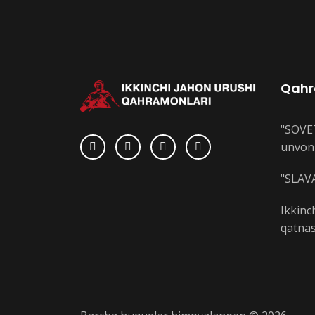
Qahr
"SOVE
unvoni
"SLAVA
Ikkinc
qatnas