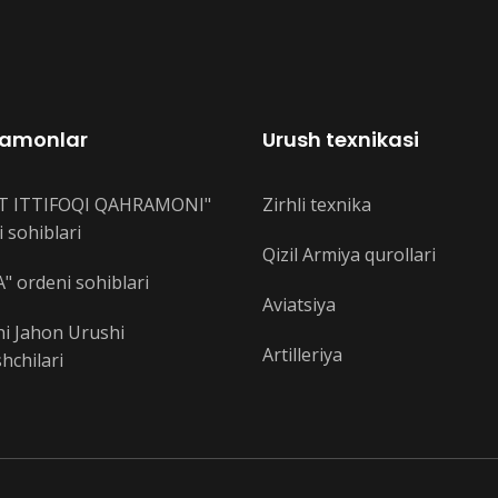
amonlar
Urush texnikasi
T ITTIFOQI QAHRAMONI"
Zirhli texnika
 sohiblari
Qizil Armiya qurollari
" ordeni sohiblari
Aviatsiya
hi Jahon Urushi
Artilleriya
hchilari