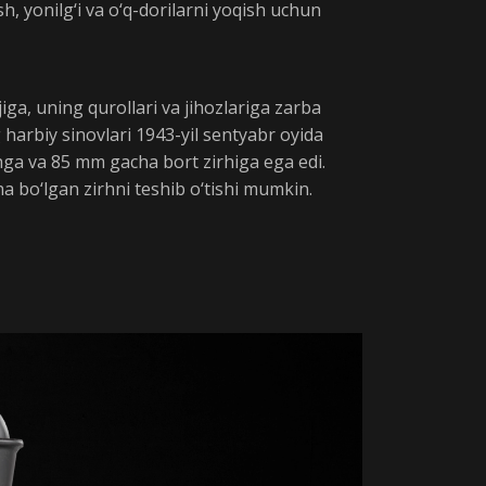
ish, yonilg‘i va o‘q-dorilarni yoqish uchun
jiga, uning qurollari va jihozlariga zarba
 harbiy sinovlari 1943-yil sentyabr oyida
irhga va 85 mm gacha bort zirhiga ega edi.
a bo‘lgan zirhni teshib o‘tishi mumkin.