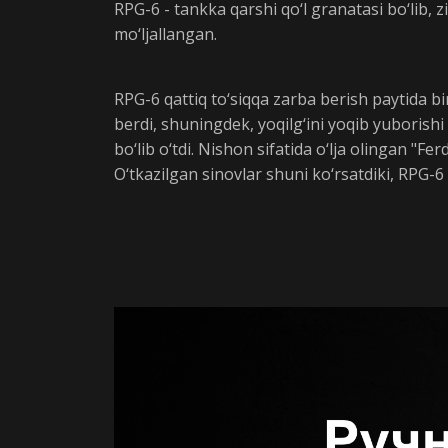
RPG-6 - tankka qarshi qo‘l granatasi bo‘lib, zi
mo‘ljallangan.
RPG-6 qattiq to‘siqqa zarba berish paytida bir
berdi, shuningdek, yoqilg‘ini yoqib yuborishi
bo‘lib o‘tdi. Nishon sifatida o‘lja olingan "
O‘tkazilgan sinovlar shuni ko‘rsatdiki, RPG-