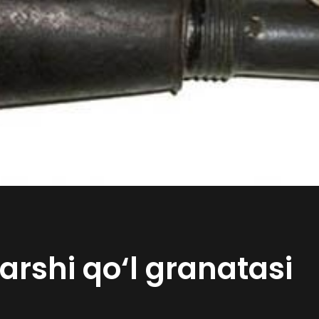
rshi qo‘l granatasi