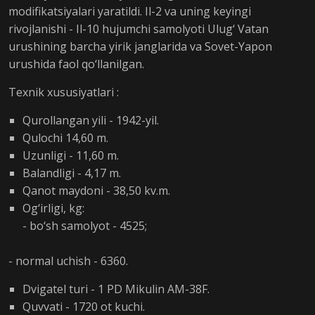
modifikatsiyalari yaratildi. Il-2 va uning keyingi
rivojlanishi - Il-10 hujumchi samolyoti Ulug‘ Vatan
urushining barcha yirik janglarida va Sovet-Yapon
urushida faol qo‘llanilgan.
Texnik xususiyatlari :
Qurollangan yili - 1942-yil.
Qulochi 14,60 m.
Uzunligi - 11,60 m.
Balandligi - 4,17 m.
Qanot maydoni - 38,50 kv.m.
Og‘irligi, kg:
- bo‘sh samolyot - 4525;
- normal uchish - 6360.
Dvigatel turi - 1 PD Mikulin AM-38F.
Quvvati - 1720 ot kuchi.