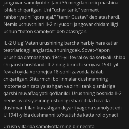
jangovar samolyotdir. Jami 36 mingdan ortiq mashina
ishlab chiqarilgan. Uni "uchar tank," vermaxt
rahbariyatini "qora ajal," "temir Gustav" deb atashardi.
Nemis uchuvchilari Il-2 ni yuqori jangovar chidamliligi
uchun "beton samolyot" deb atashgan.
IL-2 Ulug‘ Vatan urushining barcha harbiy harakatlar
teatrlaridagi janglarda, shuningdek, Sovet-Yapon
urushida qatnashgan. 1941-yil fevral oyida seriyali ishlab
chiqarish boshlandi. Il-2 ning birinchi seriyasi 1941-yil
fevral oyida Voronejda 18-sonli zavodda ishlab
chiqarilgan. Shturmchi bo‘linmalar dushmanning
motomexanizatsiyalashgan va zirhli tank qismlariga
qarshi muvaffaqiyatli qo‘llanildi. Urushning boshida Il-2
nemis aviatsiyasining ustunligi sharoitida havoda
dushman bilan kurashgan deyarli yagona samolyot edi.
U 1941-yilda dushmanni to‘xtatishda katta rol o‘ynadi.
Urush yillarida samolyotlarning bir nechta