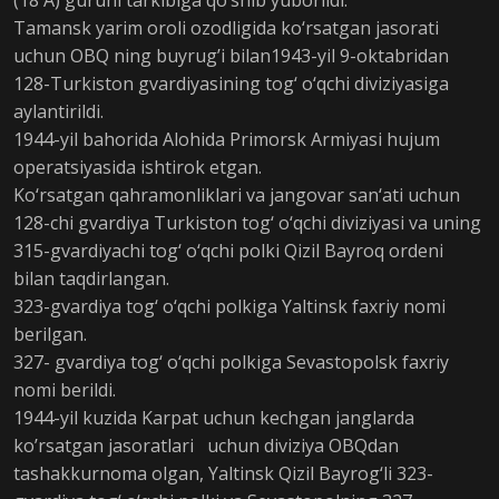
Tamansk yarim oroli ozodligida ko‘rsatgan jasorati
uchun OBQ ning buyrug’i bilan1943-yil 9-oktabridan
128-Turkiston gvardiyasining tog‘ o‘qchi diviziyasiga
aylantirildi.
1944-yil bahorida Alohida Primorsk Armiyasi hujum
operatsiyasida ishtirok etgan.
Ko‘rsatgan qahramonliklari va jangovar san‘ati uchun
128-chi gvardiya Turkiston tog‘ o‘qchi diviziyasi va uning
315-gvardiyachi tog‘ o‘qchi polki Qizil Bayroq ordeni
bilan taqdirlangan.
323-gvardiya tog‘ o‘qchi polkiga Yaltinsk faxriy nomi
berilgan.
327- gvardiya tog‘ o‘qchi polkiga Sevastopolsk faxriy
nomi berildi.
1944-yil kuzida Karpat uchun kechgan janglarda
ko’rsatgan jasoratlari uchun diviziya OBQdan
tashakkurnoma olgan, Yaltinsk Qizil Bayrog‘li 323-