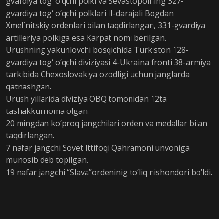
gvardiya tog‘ o‘qchi polki va Sevastopolning 327-
gvardiya tog‘ o‘qchi polklari II-darajali Bogdan
Xmel`nitskiy ordenlari bilan taqdirlangan, 331-gvardiya
artilleriya polkiga esa Karpat nomi berilgan.
Urushning yakunlovchi bosqichida Turkiston 128-
gvardiya tog‘ o‘qchi diviziyasi 4-Ukraina fronti 38-armiya
tarkibida Chexoslovakiya ozodligi uchun janglarda
qatnashgan.
Urush yillarida diviziya OBQ tomonidan 12ta
tashakkurnoma olgan.
20 mingdan ko‘proq jangchilari orden va medallar bilan
taqdirlangan.
7 nafar jangchi Sovet Ittifoqi Qahramoni unvoniga
munosib deb topilgan.
19 nafar jangchi “Slava”ordeninig to‘liq nishondori bo’ldi.