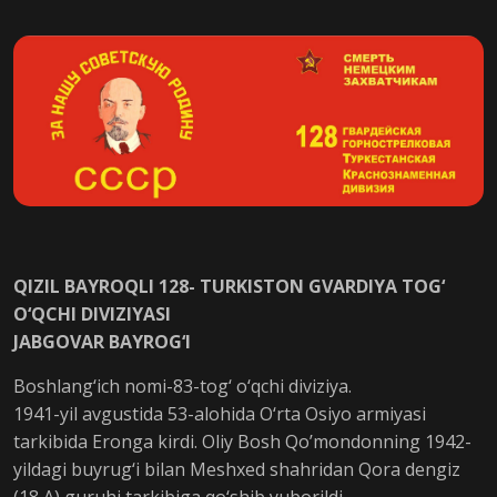
QIZIL BAYROQLI 128- TURKISTON GVARDIYA TOG‘
O‘QCHI DIVIZIYASI
JABGOVAR BAYROG‘I
Boshlang‘ich nomi-83-tog‘ o‘qchi diviziya.
1941-yil avgustida 53-alohida O‘rta Osiyo armiyasi
tarkibida Eronga kirdi. Oliy Bosh Qo’mondonning 1942-
yildagi buyrug‘i bilan Meshxed shahridan Qora dengiz
(18 A) guruhi tarkibiga qo‘shib yuborildi.