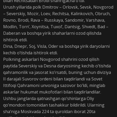
bilan Rechitsadan Brodi shahrigacha o’tdi.
Urush yillarida polk Dmitrov – Orlovsk, Sevsk, Novgorod
– Severskiy, Mozir, Loev, Rechitsa, Kalinkovich, Obruch,
Rovno, Brodi, Rava – Russkaya, Sandomir, Varshava,
Modlin, Torn’, Xoynitsa, Tuxol’, Dantsig, Shvedt, Bad –
Daberan va boshqa yirik shaharlarni ozod qilishda
ishtirok etdi.
Dina, Dnepr, Soj, Visla, Oder va boshqa yirik daryolarni
kechib o’tishda ishtirok etdi.
Polkning askarlari Novgorod shahrini ozod qilish
paytida Severskiy va Desna daryosining kechib o’tishda
qahramonlik va jasorat ko’rsatdi, buning uchun diviziya
II darajali Suvorov ordeni bilan taqdirlandi va Sovet
Ittifoqi Qahramoni unvoniga sazovor bo’ldi, minglab
askarlar hukumat mukofotlari bilan taqdirlandilar.
Ushbu janglarda qatnashgan qo’shinlarga Oliy
qo’mondon tomonidan tashakkur bildirildi. Ularning
sha’niga Moskvada 224 ta quroldan iborat 20ta