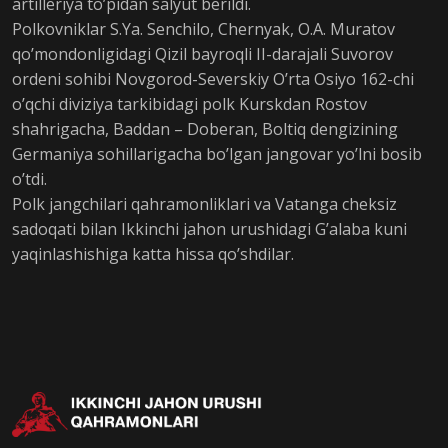
artilleriya to’pidan salyut berildi.
Polkovniklar S.Ya. Senchilo, Chernyak, O.A. Muratov
qo’mondonligidagi Qizil bayroqli II-darajali Suvorov
ordeni sohibi Novgorod-Severskiy O’rta Osiyo 162-chi
o’qchi diviziya tarkibidagi polk Kurskdan Rostov
shahrigacha, Baddan – Doberan, Boltiq dengizining
Germaniya sohillarigacha bo’lgan jangovar yo’lni bosib
o’tdi.
Polk jangchilari qahramonliklari va Vatanga cheksiz
sadoqati bilan Ikkinchi jahon urushidagi G’alaba kuni
yaqinlashishiga katta hissa qo’shdilar.