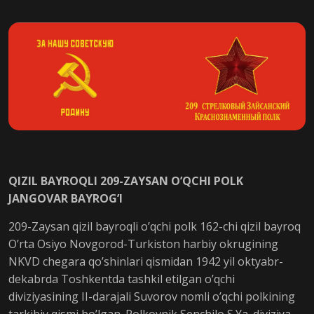
QIZIL BAYROQLI 209-ZAYSAN O’QCHI POLK
JANGOVAR BAYROG’I
209-Zaysan qizil bayroqli o’qchi polk 162-chi qizil bayroq
O’rta Osiyo Novgorod-Turkiston harbiy okrugining
NKVD chegara qo’shinlari qismidan 1942 yil oktyabr-
dekabrda Toshkentda tashkil etilgan o’qchi
diviziyasining II-darajali Suvorov nomli o’qchi polkining