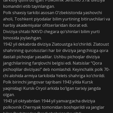
tarkibiy qismi bo’lgan. Polkovnik Senchilo S.Ya. diviziya
komandiri etib tayinlangan.
Polk shaxsiy tarkibi asosan O’zbekistonda yashovchi
aholi, Toshkent piyodalar bilim yurtining bitiruvchilari va
harbiy akademiyalar ofitserlaridan iborat edi.
Diviziya shtabi NKVD chegara qo’shinlari bilim yurti
binosida joylashgan.
1942 yil dekabrda diviziya Zlatoustga ko’chirildi. Zlatoust
shahrining qurolsozlari har bir diviziya jangchisiga qora
dastali pichoqlar yasadilar. Ushbu pichoqlar diviziya
jangchilarining farqlovchi belgisi edi. Natsislar “Qora
pichoqlilar diviziyasi” deb nomlashdi. Keyinchalik polk 70-
chi alohida armiya tarkibida Yelets shahriga ko’chirildi.
Polk birinchi jangovar tajribani 1943 yilda Kursk
yaqinidagi Kursk-Oryol arkida bo’lgan tarixiy jangda
olgan.
1943 yil oktyabrdan 1944 yil yanvargacha diviziya
polkovnik Chernyak tomonidan boshqarildi va janglar