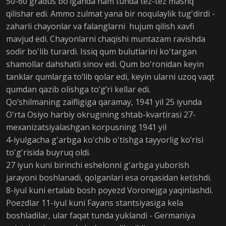
50-60 gradus bo’lganda ham tunda tez-tez mashq
qilishar edi. Ammo zulmat yana bir noqulaylik tug'dirdi -
zaharli chayonlar va falanglarni hujum qilish xavfi
mavjud edi. Chayonlarni chaqishi muntazam ravishda
sodir bo'lib turardi. Issiq qum bulutlarini ko'targan
shamollar dahshatli sinov edi. Qum bo'ronidan keyin
tanklar qumlarga to’lib qolar edi, keyin ularni uzoq vaqt
qumdan qazib olishga to’g’ri kellar edi.
Qo’shilmaning zaifligiga qaramay, 1941 yil 25 iyunda
O'rta Osiyo harbiy okrugining shtab-kvartirasi 27-
mexanizatsiyalashgan korpusning 1941 yil
4-iyulgacha g'arbga ko'chib o'tishga tayyorlig ko’risi
to'g'risida buyruq oldi.
27 iyun kuni birinchi eshelonni g'arbga yuborish
jarayoni boshlanadi, qolganlari esa orqasidan ketishdi.
8-iyul kuni ertalab bosh poyezd Voronejga yaqinlashdi.
Poezdlar 11-iyul kuni Fayans stantsiyasiga kela
boshladilar, ular faqat tunda yuklandi - Germaniya