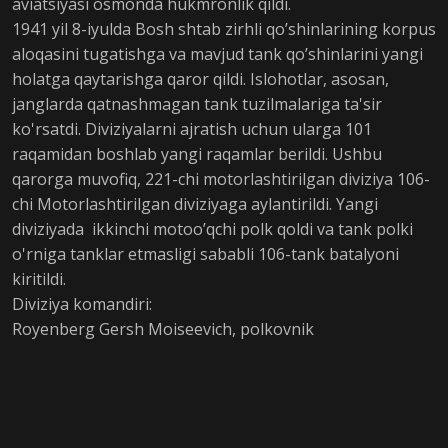
aviatsiyasi osmonda hukmronlik qildi.
1941 yil 8-iyulda Bosh shtab zirhli qo’shinlarining korpus
aloqasini tugatishga va mavjud tank qo’shinlarini yangi
holatga qaytarishga qaror qildi. Islohotlar, asosan,
janglarda qatnashmagan tank tuzilmalariga ta'sir
ko'rsatdi. Diviziyalarni ajratish uchun ularga 101
raqamidan boshlab yangi raqamlar berildi. Ushbu
qarorga muvofiq, 221-chi motorlashtirilgan diviziya 106-
chi Motorlashtirilgan diviziyaga aylantirildi. Yangi
diviziyada ikkinchi motoo’qchi polk qoldi va tank polki
o'rniga tanklar etmasligi sababli 106-tank batalyoni
kiritildi.
Diviziya komandiri:
Royenberg Gersh Moiseevich, polkovnik