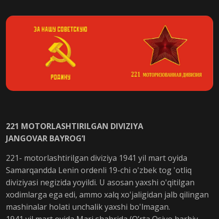
221 MOTORLASHTIRILGAN DIVIZIYA
JANGOVAR BAYROG’I
221- motorlashtirilgan diviziya 1941 yil mart oyida
Samarqandda Lenin ordenli 19-chi o'zbek tog 'otliq
diviziyasi negizida yoyildi. U asosan yaxshi o'qitilgan
xodimlarga ega edi, ammo xalq xo'jaligidan jalb qilingan
mashinalar holati unchalik yaxshi bo'lmagan.