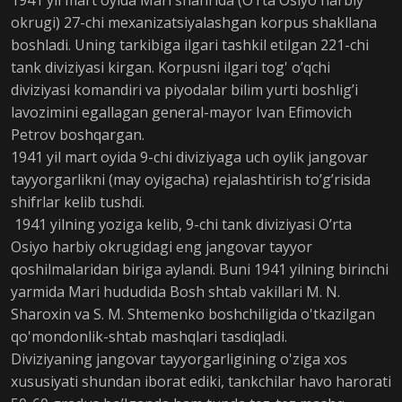
1941 yil mart oyida Mari shahrida (O’rta Osiyo harbiy
okrugi) 27-chi mexanizatsiyalashgan korpus shakllana
boshladi. Uning tarkibiga ilgari tashkil etilgan 221-chi
tank diviziyasi kirgan. Korpusni ilgari tog' o’qchi
diviziyasi komandiri va piyodalar bilim yurti boshlig’i
lavozimini egallagan general-mayor Ivan Efimovich
Petrov boshqargan.
1941 yil mart oyida 9-chi diviziyaga uch oylik jangovar
tayyorgarlikni (may oyigacha) rejalashtirish to’g’risida
shifrlar kelib tushdi.
1941 yilning yoziga kelib, 9-chi tank diviziyasi O’rta
Osiyo harbiy okrugidagi eng jangovar tayyor
qoshilmalaridan biriga aylandi. Buni 1941 yilning birinchi
yarmida Mari hududida Bosh shtab vakillari M. N.
Sharoxin va S. M. Shtemenko boshchiligida o'tkazilgan
qo'mondonlik-shtab mashqlari tasdiqladi.
Diviziyaning jangovar tayyorgarligining o'ziga xos
xususiyati shundan iborat ediki, tankchilar havo harorati