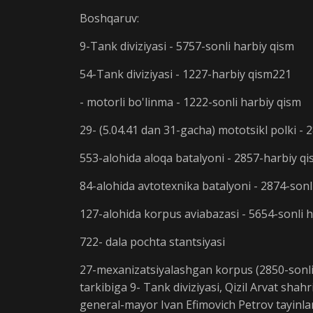
Boshqaruv:
9-Tank diviziyasi - 5757-sonli harbiy qism
54-Tank diviziyasi - 1227-harbiy qism221
- motorli bo'linma - 1222-sonli harbiy qism
29- (5.04.41 dan 31-gacha) mototsikl polki - 
553-alohida aloqa batalyoni - 2857-harbiy q
84-alohida avtotexnika batalyoni - 2874-sonl
127-alohida korpus aviabazasi - 5654-sonli 
722- dala pochta stantsiyasi
27-mexanizatsiyalashgan korpus (2850-sonli h
tarkibiga 9- Tank diviziyasi, Qizil Arvat sha
general-mayor Ivan Efimovich Petrov tayinla