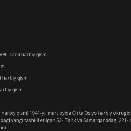
2890-sonli harbiy qism
ism
i harbiy qism
harbiy qism
arbiy qism) 1941-yil mart oyida O'rta Osiyo harbiy okrugida
hridagi yangi tashkil etilgan 53- Tank va Samarqanddagi 221- 
ndi.