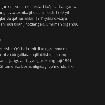
gan edi, vosita resurslari ko'p sarflangan va
gi avtotexnika jihozlarini oldi. 1940-yil
arida qatnashdilar. 1941-yilda diviziya
 mashinasi bilan jihozlangan. Umuman olganda,
.
rish to'g'risida shifrli telegramma oldi.
ini va birgalikda taqillatilishini mashq
landi. Jangovar tayyorgarlikning toji 1941-
.M.Shtemenko boshchiligidagi qo'mondonlik-