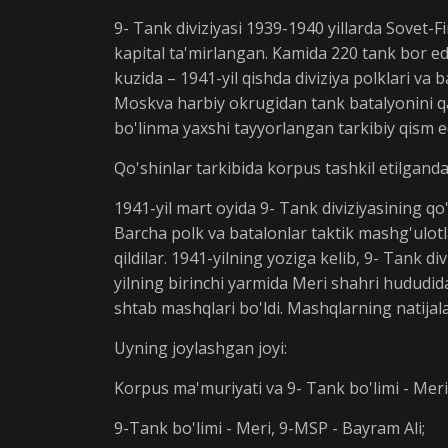
9- Tank diviziyasi 1939-1940 yillarda Sovet-F
kapital ta'mirlangan. Kamida 220 tank bor edi
kuzida – 1941-yil qishda diviziya polklari va
Moskva harbiy okrugidan tank batalyonini qab
bo'linma yaxshi tayyorlangan tarkibiy qism e
Qo'shinlar tarkibida korpus tashkil etilganda
1941-yil mart oyida 9- Tank diviziyasining qo
Barcha polk va batalonlar taktik mashg'ulotlarn
qildilar. 1941-yilning yoziga kelib, 9- Tank 
yilning birinchi yarmida Meri shahri hududi
shtab mashqlari bo'ldi. Mashqlarning natijalari
Uyning joylashgan joyi:
Korpus ma'muriyati va 9- Tank bo'limi - Meri
9-Tank bo'limi - Meri, 9-MSP - Bayram Ali;