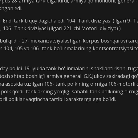
rpus 28-armiya tarkibiga kirdi, armiya qo'mondoni, general-
shgan edi.
ndi tarkib quyidagicha edi: 104- Tank diviziyasi (ilgari 9- Tan
 106- Tank diviziyasi (ilgari 221-chi Motorli diviziya) ).
bul qildi - 27- mexanizatsiyalashgan korpus boshqaruvi tarq
 104, 105 va 106- tank bo'linmalarining kontsentratsiyasi t
ay bo'ldi. 19-iyulda tank bo'linmalarini shakllantirishni tug
sh shtab boshlig'i armiya generali G.K.Jukov zaxiradagi qo'
nma asosida tuzilgan 106- tank polkining o'rniga 106-motorli 
polk qoldi, tanklarning yo'qligi sababli tank polkining o'rnig
li polklar vaqtincha tartibli xarakterga ega bo'ldi.