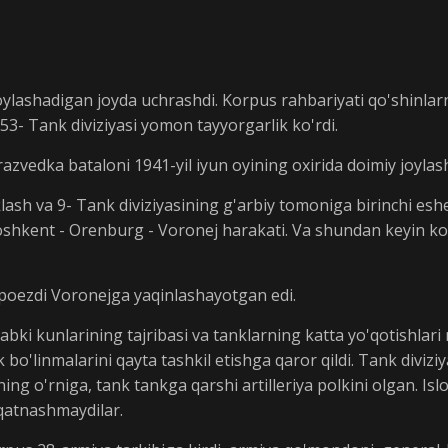
oylashadigan joyda uchrashdi. Korpus rahbariyati qo'shinlar
53- Tank diviziyasi yomon tayyorgarlik ko'rdi.
azvedka bataloni 1941-yil iyun oyining oxirida doimiy joylash
klash va 9- Tank diviziyasining g'arbiy tomoniga birinchi esh
i - Toshkent - Orenburg - Voronej harakati. Va shundan keyin 
 poezdi Voronejga yaqinlashayotgan edi.
bki kunlarining tajribasi va tanklarning katta yo'qotishlari 
o'linmalarini qayta tashkil etishga qaror qildi. Tank diviziy
ning o'rniga, tank tankga qarshi artilleriya polkini olgan. Is
 qatnashmaydilar.