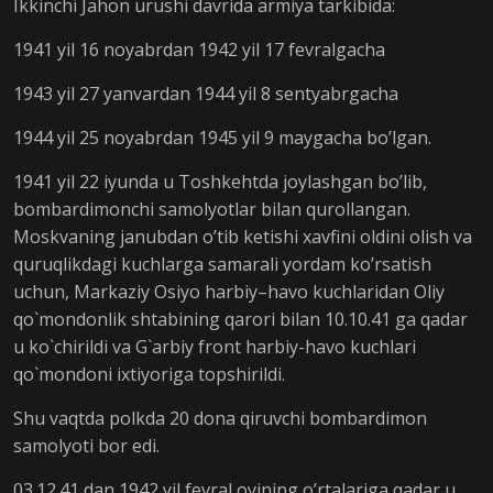
Ikkinchi Jahon urushi davrida armiya tarkibida:
1941 yil 16 noyabrdan 1942 yil 17 fevralgacha
1943 yil 27 yanvardan 1944 yil 8 sentyabrgacha
1944 yil 25 noyabrdan 1945 yil 9 maygacha bo’lgan.
1941 yil 22 iyunda u Toshkehtda joylashgan bo’lib,
bombardimonchi samolyotlar bilan qurollangan.
Moskvaning janubdan o’tib ketishi xavfini oldini olish va
quruqlikdagi kuchlarga samarali yordam ko’rsatish
uchun, Markaziy Osiyo harbiy–havo kuchlaridan Oliy
qo`mondonlik shtabining qarori bilan 10.10.41 ga qadar
u ko`chirildi va G`arbiy front harbiy-havo kuchlari
qo`mondoni ixtiyoriga topshirildi.
Shu vaqtda polkda 20 dona qiruvchi bombardimon
samolyoti bor edi.
03.12.41 dan 1942 yil fevral oyining o’rtalariga qadar u