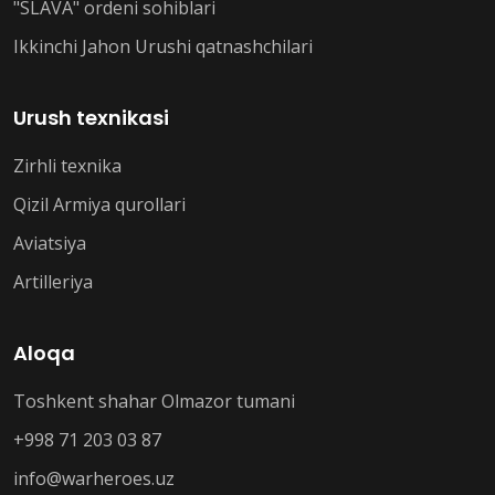
"SLAVA" ordeni sohiblari
Ikkinchi Jahon Urushi qatnashchilari
Urush texnikasi
Zirhli texnika
Qizil Armiya qurollari
Aviatsiya
Artilleriya
Aloqa
Toshkent shahar Olmazor tumani
+998 71 203 03 87
info@warheroes.uz