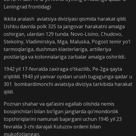
Leningrad frontidagi
ikkita aralash aviatsiya diviziyasi qismida harakat qildi.
Ushbu davrda polk 325 ta jangovar harakatni amalga
oshirgan, ulardan 129 tunda. Novo-Lisino, Chudovo,
Stekolny, Vladimirskya, Mga, Maluska, Pogost temir yo’l
tarmoqlariga, dushman klasterlariga, artilleriya
postlariga va kolonnalariga zarbalar amalga oshirildi..
1942 yil 17-fevralda zaxiraga o’tkazilib, Pe-2ga qayta
o’qitildi. 1943 yil yanvar oyidan urush tugagunga qadar u
301 bombardimonchi aviatsiya diviziya tarkibida harakat
qildi.
Poznan shahar va qal’asini egallab olishda nemis
bosqinchilari bilan bo’lgan janglarda qo’mondonlik
topshiriqlarini namunali bajargani uchun 1945 yil 23
fevralda 3-chi darajali Kutuzov ordeni bilan
mukofotlangan.