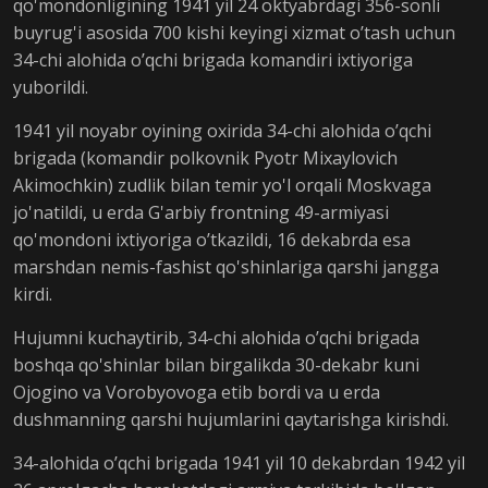
qo'mondonligining 1941 yil 24 oktyabrdagi 356-sonli
buyrug'i asosida 700 kishi keyingi xizmat o’tash uchun
34-chi alohida o’qchi brigada komandiri ixtiyoriga
yuborildi.
1941 yil noyabr oyining oxirida 34-chi alohida o’qchi
brigada (komandir polkovnik Pyotr Mixaylovich
Akimochkin) zudlik bilan temir yo'l orqali Moskvaga
jo'natildi, u erda G'arbiy frontning 49-armiyasi
qo'mondoni ixtiyoriga o’tkazildi, 16 dekabrda esa
marshdan nemis-fashist qo'shinlariga qarshi jangga
kirdi.
Hujumni kuchaytirib, 34-chi alohida o’qchi brigada
boshqa qo'shinlar bilan birgalikda 30-dekabr kuni
Ojogino va Vorobyovoga etib bordi va u erda
dushmanning qarshi hujumlarini qaytarishga kirishdi.
34-alohida o’qchi brigada 1941 yil 10 dekabrdan 1942 yil