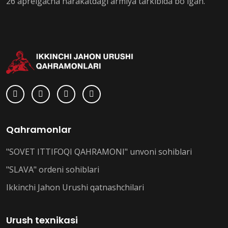
26 aprelgacha harakatdagi armiya tarkibida bo'lgan.
Qahramonlar
"SOVET ITTIFOQI QAHRAMONI" unvoni sohiblari
"SLAVA" ordeni sohiblari
Ikkinchi Jahon Urushi qatnashchilari
Urush texnikasi