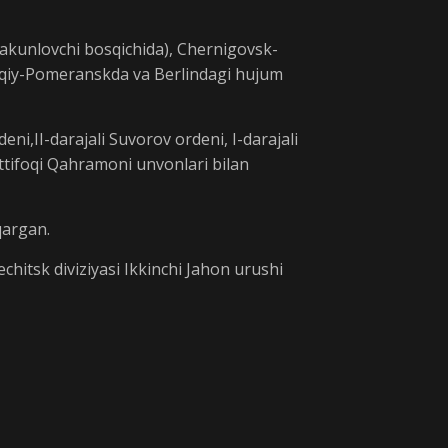
(yakunlovchi bosqichida), Chernigovsk-
rqiy-Pomeranskda va Berlindagi hujum
ni,II-darajali Suvorov ordeni, I-darajali
 Ittifoqi Qahramoni unvonlari bilan
qargan.
chitsk diviziyasi Ikkinchi Jahon urushi