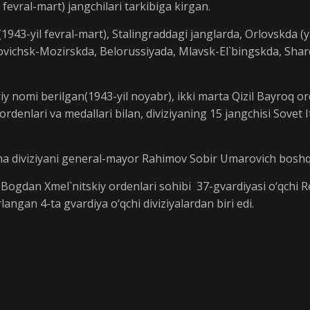
 fevral-mart) jangchilari tarkibiga kirgan.
(1943-yil fevral-mart), Stalingraddagi janglarda, Orlovskda 
ovichsk-Mozirskda, Belorussiyada, Mlavsk-El`bingskda, Sha
y nomi berilgan(1943-yil noyabr), ikki marta Qizil Bayroq orde
ordenlari va medallari bilan, diviziyaning 15 jangchisi Sovet
cha diviziyani general-mayor Rahimov Sobir Umarovich bosh
Bogdan Xmel`nitskiy ordenlari sohibi 37-gvardiyasi o‘qchi Re
rlangan 4-ta gvardiya o‘qchi diviziyalardan biri edi.