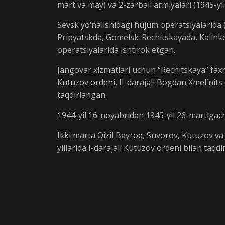
mart va may) va 2-zarbali armiyalari (1945-yil
Sevsk yo‘nalishidagi hujum operatsiyalarida 
Pripyatskda, Gomelsk-Rechitskayada, Kalink
operatsiyalarida ishtirok etgan.
Jangovar xizmatlari uchun “Rechitskaya” faxri
Kutuzov ordeni, II-darajali Bogdan Xmel`nits 
taqdirlangan.
1944-yil 16-noyabridan 1945-yil 26-martiga
Ikki marta Qizil Bayroq, Suvorov, Kutuzov va 
yillarida I-darajali Kutuzov ordeni bilan taqdi