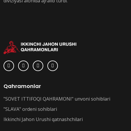
diviziyasi alohida ajralib turdi.
Qahramonlar
"SOVET ITTIFOQI QAHRAMONI" unvoni sohiblari
"SLAVA" ordeni sohiblari
Ikkinchi Jahon Urushi qatnashchilari