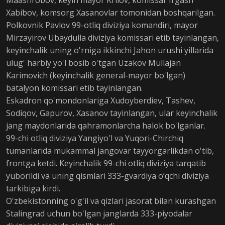
Maashrobov, keyin mayor Krilov, komissar Irgash
Xabibov, komsorg Xasanovlar tomonidan boshqarilgan.
Polkovnik Pavlov 99-otliq diviziya komandiri, mayor
Mirzayirov Ubaydulla diviziya komissari etib tayinlangan,
keyinchalik uning o'rniga ikkinchi Jahon urushi yillarida
ulug' harbiy yo'l bosib o'tgan Uzakov Mullajan
Karimovich (keyinchalik general-mayor bo'lgan)
batalyon komissari etib tayinlangan.
Eskadron qo'mondonlariga Xudoyberdiev, Tashev,
Sodiqov, Gapurov, Xasanov tayinlangan, ular keyinchalik
jang maydonlarida qahramonlarcha halok bo'lganlar.
99-chi otliq diviziya Yangiyo'l va Yuqori-Chirchiq
tumanlarida mukammal jangovar tayyorgarlikdan o'tib,
frontga ketdi. Keyinchalik 99-chi otliq diviziya tarqatib
yuborildi va uning qismlari 333-gvardiya o’qchi diviziya
tarkibiga kirdi.
O'zbekistonning o'g'il va qizlari jasorat bilan kurashgan
Stalingrad uchun bo'lgan janglarda 333-piyodalar