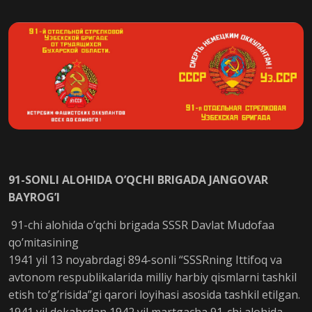
91-SONLI ALOHIDA O’QCHI BRIGADA JANGOVAR
BAYROG’I
91-сhi alohida o’qchi brigada SSSR Davlat Mudofaa
qo’mitasining
1941 yil 13 noyabrdagi 894-sonli “SSSRning Ittifoq va
avtonom respublikalarida milliy harbiy qismlarni tashkil
etish to’g’risida”gi qarori loyihasi asosida tashkil etilgan.