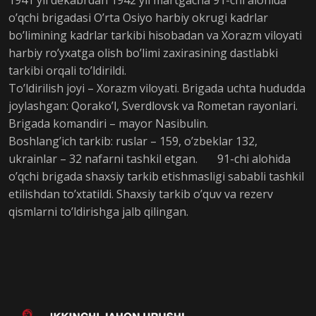
1941 yil dekabrdan 1942 yil martgacha 91-chi alohida
o’qchi brigadasi O’rta Osiyo harbiy okrugi kadrlar
bo’limining kadrlar tarkibi hisobadan va Xorazm viloyati
harbiy ro’yxatga olish bo’limi zaxirasining dastlabki
tarkibi orqali to’ldirildi.
To’ldirilish joyi – Xorazm viloyati. Brigada uchta hududda
joylashgan: Qorako’l, Sverdlovsk va Rometan rayonlari.
Brigada komandiri – mayor Nasibulin.
Boshlang’ich tarkib: ruslar – 159, o’zbeklar 132,
ukrainlar – 32 nafarni tashkil etgan. 91-сhi alohida
o’qchi brigada shaxsiy tarkib etishmasligi sababli tashkil
etilishdan to’xtatildi. Shaxsiy tarkib o’quv va rezerv
qismlarni to’ldirishga jalb qilingan.