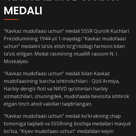
MEDALI
"Kavkaz mudofaasi uchun" medali SSSR Qurolli Kuchlari
Prezidiumining 1944-yil 1-maydagi "Kavkaz mudofaasi
uchun" medalini ta’sis etish to‘g‘risidagi farmoni bilan
ta’sis etilgan. Medal rasmining muallifi rassom N. I.
Moskalyev.
"Kavkaz mudofaasi uchun" medali bilan Kavkaz
mudofaasining barcha ishtirokchilari - Qizil Armiya,
Harbiy-dengiz floti va NKVD qo‘shinlari harbiy
xizmatchilari, shuningdek, mudofaada bevosita ishtirok
etgan tinch aholi vakillari taqdirlangan.
"Kavkaz mudofaasi uchun" medali ko‘krakning chap
tomoniga taqiladi va SSSRning boshqa medallari mavjud
bo‘lsa, "Kiyev mudofaasi uchun" medalidan keyin