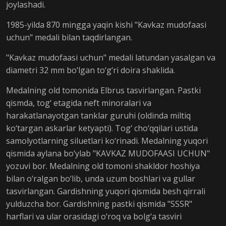
joylashadi.
1985-yilda 870 mingga yaqin kishi "Kavkaz mudofaasi
uchun" medali bilan taqdirlangan.
"Kavkaz mudofaasi uchun" medali latundan yasalgan va
diametri 32 mm bo‘lgan to‘g‘ri doira shaklida.
Medalning old tomonida Elbrus tasvirlangan. Pastki
qismda, tog‘ etagida neft minoralari va
harakatlanayotgan tanklar guruhi (oldinda miltiq
ko‘targan askarlar ketyapti). Tog‘ cho‘qqilari ustida
samolyotlarning siluetlari ko‘rinadi. Medalning yuqori
qismida aylana bo‘ylab "KAVKAZ MUDOFAASI UCHUN"
yozuvi bor. Medalning old tomoni shakldor hoshiya
bilan o‘ralgan bo‘lib, unda uzum boshlari va gullar
tasvirlangan. Gardishning yuqori qismida besh qirrali
yulduzcha bor. Gardishning pastki qismida "SSSR"
harflari va ular orasidagi o‘roq va bolg‘a tasviri