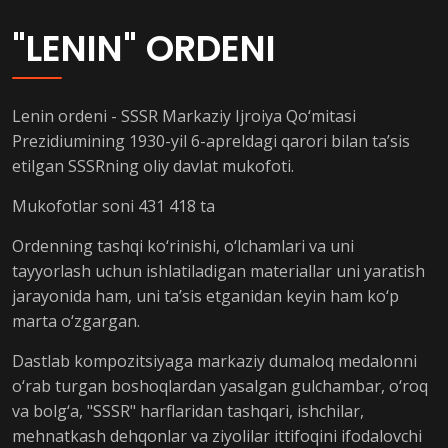
"LENIN" ORDENI
Lenin ordeni - SSSR Markaziy Ijroiya Qo‘mitasi
Prezidiumining 1930-yil 6-apreldagi qarori bilan ta’sis
etilgan SSSRning oliy davlat mukofoti.
Mukofotlar soni 431 418 ta
Ordenning tashqi ko‘rinishi, o‘lchamlari va uni
tayyorlash uchun ishlatiladigan materiallar uni yaratish
jarayonida ham, uni ta’sis etganidan keyin ham ko‘p
marta o‘zgargan.
Dastlab kompozitsiyaga markaziy dumaloq medalonni
o‘rab turgan boshoqlardan yasalgan gulchambar, o‘roq
va bolg‘a, "SSSR" harflaridan tashqari, ishchilar,
mehnatkash dehqonlar va ziyolilar ittifoqini ifodalovchi