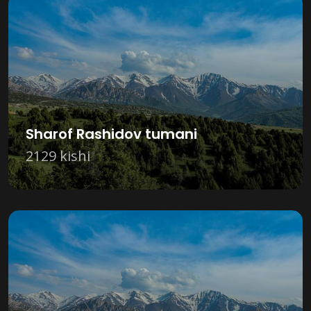
Sharof Rashidov tumani
2129 kishi