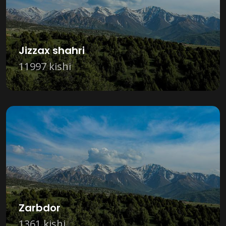
Jizzax shahri
11997 kishi
Zarbdor
1361 kishi