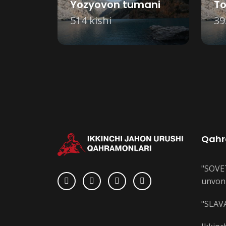
Yozyovon tumani
To
514 kishi
39
Qahr
"SOVE
unvoni
"SLAVA