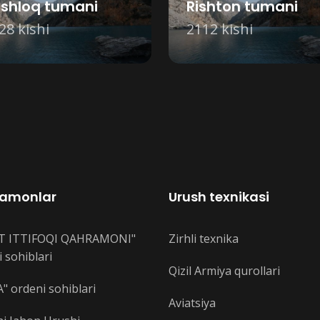
shloq tumani
Rishton tumani
28 kishi
2112 kishi
amonlar
Urush texnikasi
T ITTIFOQI QAHRAMONI"
Zirhli texnika
 sohiblari
Qizil Armiya qurollari
" ordeni sohiblari
Aviatsiya