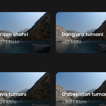
'qon shahri
Dang'ara tumani
373 kishi
983 kishi
uva tumani
Oʻzbekiston tuma
24 kishi
19681 kishi