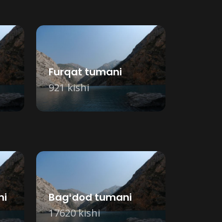
Furqat tumani
921 kishi
ni
Bagʻdod tumani
17620 kishi