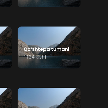
Qoʻshtepa tumani
1134 kishi