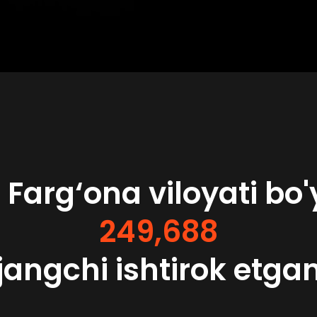
 Farg‘ona viloyati bo'
249,688
jangchi ishtirok etga