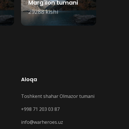
Marg'ilon tumani
29288 kishi
Aloqa
Toshkent shahar Olmazor tumani
+998 71 203 03 87
info@warheroes.uz