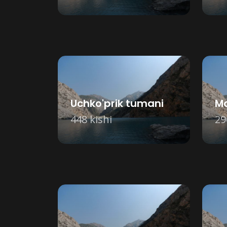
Uchko'prik tumani
Ma
448 kishi
29