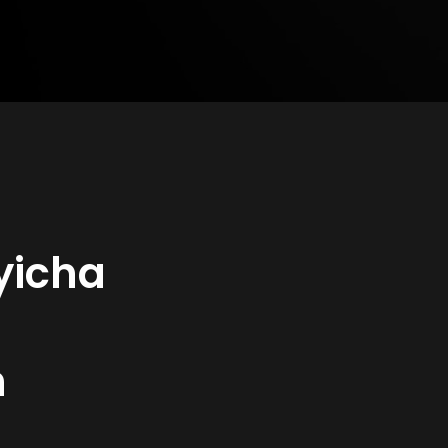
yicha
n