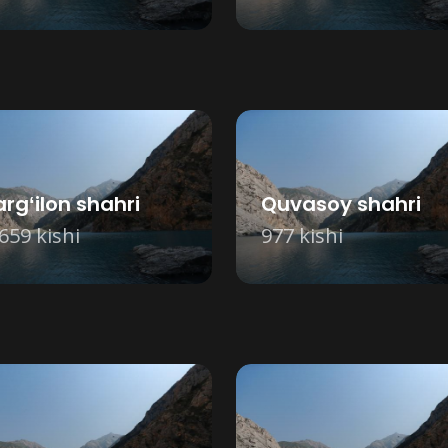
rgʻilon shahri
Quvasoy shahri
659 kishi
977 kishi