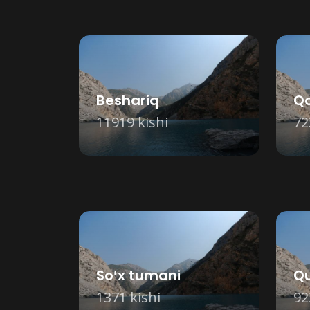
Beshariq
Qo
11919 kishi
72
Soʻx tumani
Q
1371 kishi
92