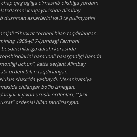
a chap qirg‘og‘iga o‘rnashib olishiga yordam
 platsdarmni kengaytirishda Alimbay
 dushman askarlarini va 3 ta pulimyotini
darajali “Shuxrat ”ordeni bilan taqdirlangan.
mining 1968-yil 7-iyundagi Farmoni
t bosqinchilariga qarshi kurashda
topshiriqlarini namunali bajarganligi hamda
monligi uchun”, katta serjant Alimbay
at» ordeni bilan taqdirlangan.
. Nukus shaxrida yashaydi. Mexanizatsiya
rmasida chilangar bo‘lib ishlagan.
darajali II-jaxon urushi ordenlari, “Qizil
“Shuxrat” ordenlai bilan taqdirlangan.