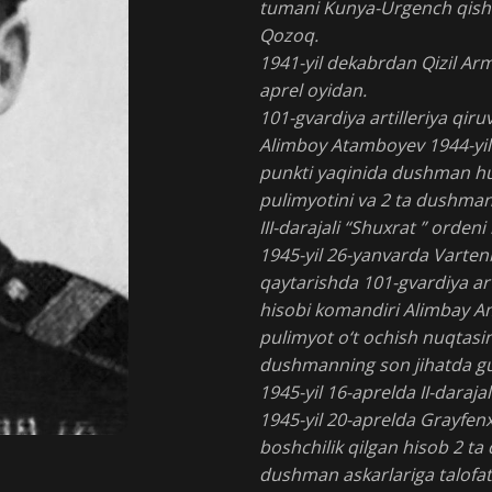
tumani Kunya-Urgench qishlo
Qozoq.
1941-yil dekabrdan Qizil Arm
aprel oyidan.
101-gvardiya artilleriya qiru
Alimboy Atamboyev 1944-yil 
punkti yaqinida dushman h
pulimyotini va 2 ta dushman
III-darajali “Shuxrat ” ordeni
1945-yil 26-yanvarda Varte
qaytarishda 101-gvardiya art
hisobi komandiri Alimbay A
pulimyot o‘t ochish nuqtasin
dushmanning son jihatda gur
1945-yil 16-aprelda II-daraja
1945-yil 20-aprelda Grayfe
boshchilik qilgan hisob 2 t
dushman askarlariga talofat 