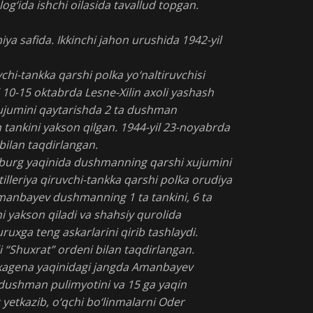
g‘ida ishchi oilasida tavallud topgan.
iya safida. Ikkinchi jahon urushida 1942-yil
vchi-tankka qarshi polka yo‘naltiruvchisi
10-15 oktabrda Lesne-Xilin axoli yashash
ujumini qaytarishda 2 ta dushman
 tankini yakson qilgan. 1944-yil 23-noyabrda
 bilan taqdirlangan.
nburg yaqinida dushmanning qarshi xujumini
illeriya qiruvchi-tankka qarshi polka orudiya
manbayev dushmanning 1 ta tankini, 6 ta
i yakson qiladi va shahsiy qurolida
uxga teng askarlarini qirib tashlaydi.
li “Shuxrat” ordeni bilan taqdirlangan.
nxagena yaqinidagi jangda Amanbayev
a dushman pulimyotini va 15 ga yaqin
yetkazib, o‘qchi bo‘linmalarni Oder