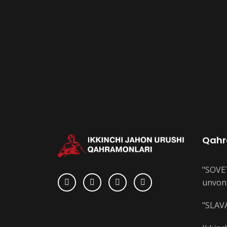
Qahr
"SOVE
unvoni
"SLAVA