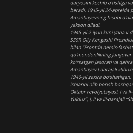
daryosini kechib o‘tishiga v
beradi. 1945-yil 24-aprelda
Amanbayevning hisobi o‘nlab
yakson qiladi.
1945-yil 2-iyun kuni yana II-
SSSR Oliy Kengashi Prezidiu
bilan “Frontda nemis-fashis
qo‘mondonlikning jangovar 
ko‘rsatgan jasorati va qahra
Amanbayev I-darajali «Shuxr
1946-yil zaxira bo‘shatilgan
ishlarini olib borish boshqa
Oktabr revolyutsiyasi, I va II-
Yulduz”, I, II va III-darajali 