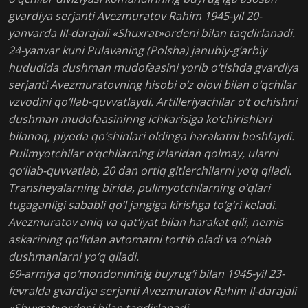
gvardiya serjanti Avezmuratov Rahim 1945-yil 20-
yanvarda III-darajali «Shuxrat»ordeni bilan taqdirlanadi.
24-yanvar kuni Pulavaning (Polsha) janubiy-g‘arbiy
hududida dushman mudofaasini yorib o‘tishda gvardiya
serjanti Avezmuratovning hisobi o‘z olovi bilan o‘qchilar
vzvodini qo‘llab-quvvatlaydi. Artilleriyachilar o‘t ochishni
dushman mudofaasininng ichkarisiga ko‘chirishlari
bilanoq, piyoda qo‘shinlari oldinga harakatni boshlaydi.
Pulimyotchilar o‘qchilarning izlaridan qolmay, ularni
qo‘llab-quvvatlab, 20 dan ortiq gitlerchilarni yo‘q qiladi.
Transheyalarning birida, pulimyotchilarning o‘qlari
tugaganligi sababli qo‘l jangiga kirishga to‘g‘ri keladi.
Avezmuratov aniq va qat‘iyat bilan harakat qili, nemis
askarining qo‘lidan avtomatni tortib oladi va o‘nlab
dushmanlarni yo‘q qiladi.
69-armiya qo‘mondonininig buyrug‘i bilan 1945-yil 23-
fevralda gvardiya serjanti Avezmuratov Rahim II-darajali
«Shuxrat»ordeni bilan taqdirlanadi.