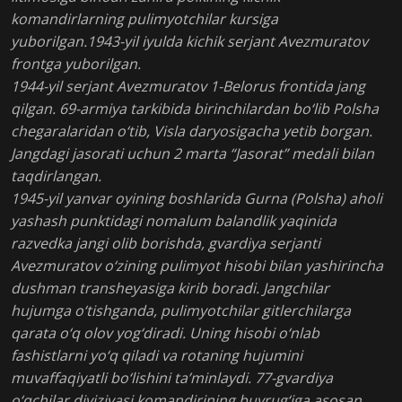
komandirlarning pulimyotchilar kursiga
yuborilgan.1943-yil iyulda kichik serjant Avezmuratov
frontga yuborilgan.
1944-yil serjant Avezmuratov 1-Belorus frontida jang
qilgan. 69-armiya tarkibida birinchilardan bo‘lib Polsha
chegaralaridan o‘tib, Visla daryosigacha yetib borgan.
Jangdagi jasorati uchun 2 marta “Jasorat” medali bilan
taqdirlangan.
1945-yil yanvar oyining boshlarida Gurna (Polsha) aholi
yashash punktidagi nomalum balandlik yaqinida
razvedka jangi olib borishda, gvardiya serjanti
Avezmuratov o‘zining pulimyot hisobi bilan yashirincha
dushman transheyasiga kirib boradi. Jangchilar
hujumga o‘tishganda, pulimyotchilar gitlerchilarga
qarata o‘q olov yog‘diradi. Uning hisobi o‘nlab
fashistlarni yo‘q qiladi va rotaning hujumini
muvaffaqiyatli bo‘lishini ta’minlaydi. 77-gvardiya
o‘qchilar diviziyasi komandirining buyrug‘iga asosan