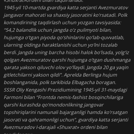
1945-yil 10-martda gvardiya katta serjanti Avezmuratov
jangavor mahorati va shaxsiy jasoratini ko‘rsatadi. Polk
komandirining taqdirlash uchun yozgan tavsiyasida:
“54,2 balandlik uchun jangda o‘z pulimyoti bilan,
hujumga o‘tgan piyoda qo‘shinlarini qo‘lab-quvvatlab,
ularning oldinga haraktlanishi uchun yo‘lni tozalab
berdi. Jangda uning barcha hisobi halok bo‘lsada, yolg‘iz
qolgan Avezmuratov qarshi hujumga o‘tgan dushmanga
qarata yakson qiluvchi olov yo‘llaydi. Jangda 20 ga yaqin
gitletchilarni yakson qildi”. Aprelda Berlinga hujum
boshlanganida, polk tarkibida Elbagacha boragan.
SSSR Oliy Kengashi Prezidiumining 1945-yil 31-maydagi
Farmoni bilan “Frontda nemis-fashist bosqinchilariga
qarshi kurashda qo‘mondonlikning jangovar
topshiriqlarini namunali bajarganligi hamda ko‘rsatgan
jasorati va qahramonligi uchun”, gvardiya katta serjanti
Avezmuradov I-darajali «Shuxrat» ordeni bilan