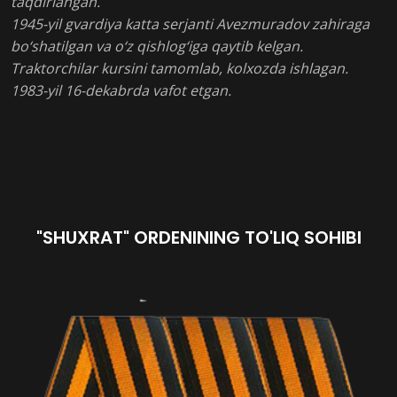
taqdirlangan.
1945-yil gvardiya katta serjanti Avezmuradov zahiraga
bo‘shatilgan va o‘z qishlog‘iga qaytib kelgan.
Traktorchilar kursini tamomlab, kolxozda ishlagan.
1983-yil 16-dekabrda vafot etgan.
"SHUXRAT" ORDENINING TO'LIQ SOHIBI