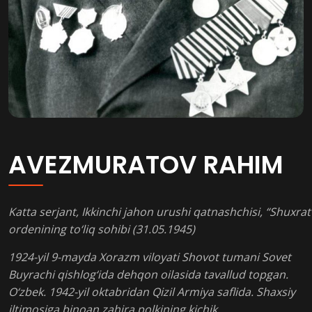
AVEZMURATOV RAHIM
Katta serjant, Ikkinchi jahon urushi qatnashchisi, “Shuxrat
ordenining to‘liq sohibi (31.05.1945)
1924-yil 9-mayda Xorazm viloyati Shovot tumani Sovet
Buyrachi qishlog‘ida dehqon oilasida tavallud topgan.
O‘zbek. 1942-yil oktabridan Qizil Armiya saflida. Shaxsiy
iltimosiga binoan zahira polkining kichik