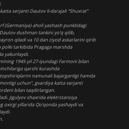
.
atta serjanti Dautov II-darajali “Shuxrat”
rf (Germaniya) aholi yashash punktidagi
 Dautov dushman tankini yo‘q qilib,
ron qiladi va 10 dan ziyod askarlarini qirib
da polki tarkibida Pragaga marshda
a yakunlaydi.
mining 1945-yil 27-iyundagi Farmoni bilan
inchilariga qarshi kurashda
topshiriqlarini namunali bajarganligi hamda
monligi uchun”, gvardiya katta serjanti
ordeni bilan taqdirlangan.
adi. Jigulyov shaxrida elektrstansiya
g oxirgi yillarida Qo‘qonda yashaydi va
aydi.
n.