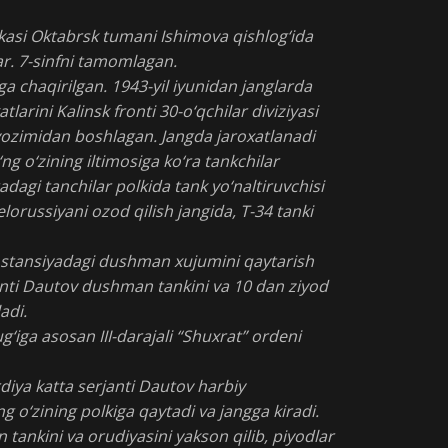
kasi Oktabrsk tumani Ishimova qishlog‘ida
tar. 7-sinfni tamomlagan.
ga chaqirilgan. 1943-yil iyunidan janglarda
arini Kalinsk fronti 30-o‘qchilar diviziyasi
avozimidan boshlagan. Jangda jaroxatlanadi
g o‘zining iltimosiga ko‘ra tankchilar
adagi tanchilar polkida tank yo‘naltiruvchisi
elorussiyani ozod qilish jangida, T-34 tanki
 stansiyadagi dushman xujumini qaytarish
janti Dautov dushman tankini va 10 dan ziyod
adi.
g‘iga asosan III-darajali “Shuxrat” ordeni
diya katta serjanti Dautov harbiy
 o‘zining polkiga qaytadi va jangga kiradi.
tankini va orudiyasini yakson qilib, piyodlar