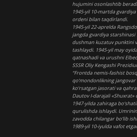
hujumini osonlashtib beradi
1945-yil 10-martda gvardiya k
ordeni bilan taqdirlandi.
1945-yil 22-aprelda Rangsdo
jangda gvardiya starshinasi
dushman kuzatuv punktini vay
tashlaydi. 1945-yil may oyi
qatnashadi va urushni Elbed
SSSR Oliy Kengashi Prezidiu
“Frontda nemis-fashist bosq
qo‘mondonlikning jangovar 
ko‘rsatgan jasorati va qahra
Dautov I-darajali «Shuxrat» 
1947-yilda zahiraga bo‘shatil
qurulishda ishlaydi. Umrinin
zavodda chilangar bo‘lib ishl
1989-yil 10-iyulda vafot etga