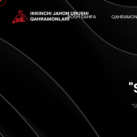
BOSH SAHIFA
QAHRAMON
"
"S