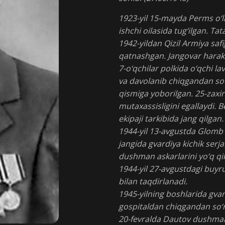
1923-yil 15-mayda Perms o‘l
ishchi oilasida tug‘ilgan. Ta
1942-yildan Qizil Armiya safi
qatnashgan. Jangovar harakatl
7-o‘qchilar polkida o‘qchi l
va davolanib chiqgandan so‘n
qismiga yoborilgan. 25-zaxir
mutaxassisligini egallaydi. B
ekipaji tarkibida jang qilgan.
1944-yil 13-avgustda Glomb
jangida gvardiya kichik ser
dushman askarlarini yo‘q qil
1944-yil 27-avgustdagi buyru
bilan taqdirlanadi.
1945-yilning boshlarida gvar
gospitaldan chiqgandan so‘ng
20-fevralda Dautov dushman 