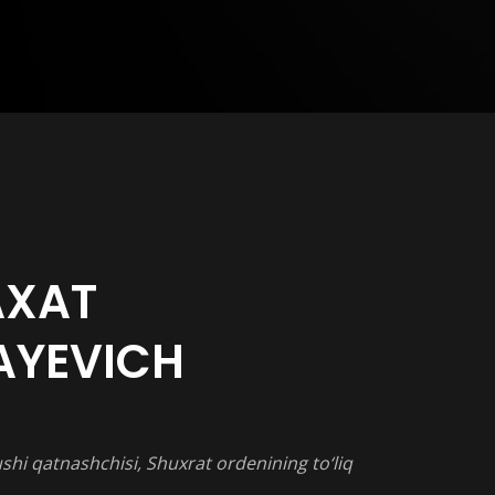
AXAT
AYEVICH
ushi qatnashchisi, Shuxrat ordenining to‘liq