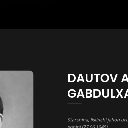
DAUTOV 
GABDULX
Starshina, Ikkinchi jahon ur
sohibi (27.06.1945)