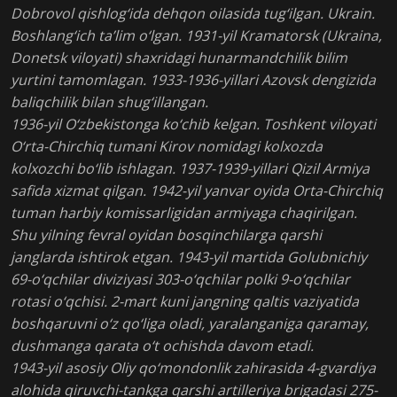
Dobrovol qishlog‘ida dehqon oilasida tug‘ilgan. Ukrain.
Boshlang‘ich ta’lim o‘lgan. 1931-yil Kramatorsk (Ukraina,
Donetsk viloyati) shaxridagi hunarmandchilik bilim
yurtini tamomlagan. 1933-1936-yillari Azovsk dengizida
baliqchilik bilan shug‘illangan.
1936-yil O‘zbekistonga ko‘chib kelgan. Toshkent viloyati
O‘rta-Chirchiq tumani Kirov nomidagi kolxozda
kolxozchi bo‘lib ishlagan. 1937-1939-yillari Qizil Armiya
safida xizmat qilgan. 1942-yil yanvar oyida Orta-Chirchiq
tuman harbiy komissarligidan armiyaga chaqirilgan.
Shu yilning fevral oyidan bosqinchilarga qarshi
janglarda ishtirok etgan. 1943-yil martida Golubnichiy
69-o‘qchilar diviziyasi 303-o‘qchilar polki 9-o‘qchilar
rotasi o‘qchisi. 2-mart kuni jangning qaltis vaziyatida
boshqaruvni o‘z qo‘liga oladi, yaralanganiga qaramay,
dushmanga qarata o‘t ochishda davom etadi.
1943-yil asosiy Oliy qo‘mondonlik zahirasida 4-gvardiya
alohida qiruvchi-tankga qarshi artilleriya brigadasi 275-