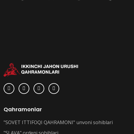
Qahramonlar
"SOVET ITTIFOQI QAHRAMONI" unvoni sohiblari
"SLAVA" ordeni sohiblari