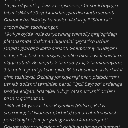
15-gvardiya otliq diviziyasi qismining 15-sonli buyryg‘i
bilan 1944-yil 30-iyul kunidan gvardiya katta serjanti
Golubnichiy Nikolay Ivanovich III-darajali “Shuhrat”
ordeni bilan taqdirlangan.
1944-yil oyida Visla daryosining shimoliy qirg‘og‘idagi
platsdarmda dushman hujumini qaytarish uchun
jangida gvardiya katta serjanti Golubnichiy orudiyani
ochiq o‘t ochish pozitsiyasiga olib chiqadi va fashistlarni
o‘qqa tutadi. Bu jangda 2 ta orudiyani, 2 ta minamyotni,
3 ta pulemyotni yakson qilib, 30 ta dushman askarlarini
qirib tashlaydi. O‘zining jonkuyarligi bilan platsdarmni
ushlab qolishni ta’minlab berdi. “Qizil Bayroq” ordeniga
tavsiya etilgan, I-darajali “Ulug‘ Vatan urushi” ordeni
bilan taqdirlangan.
1945-yil 14-yanvar kuni Payenkuv (Polsha, Pulav
shaxrining 12 kilometr g‘arbida) tuman aholi yashash
punktidagi hujum jangida gvardiya katta serjanti
Golubnichiy orudiyadan o‘t ochib dushman minamyot