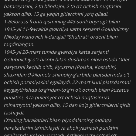
batareyasini, 2 ta blindajni, 2 ta o‘t ochish nuqtasini
yakson qilib, 15 ga yaqin gitlerchini yo‘q qiladi.
1-Beloruss fronti qismining 443-sonli buyrug‘i bilan
1945-yil 11-fevralda gvardiya katta serjanti Golubnichiy
Nikolay Ivanovich II-darajali “Shuhrat” ordeni bilan
taqdirlangan.
1945-yil 20-mart tunida gvardiya katta serjanti
Golubnichiy o‘z hisobi bilan dushman olovi ostida Oder
daryosini kechib o‘tib, Kyustrin (Polsha, Kostshin)
shaxridan 9-kilometr shimoliy-g‘arbida platsdarmda o‘t
ochish pozitsiyasini egallaydi. 22-mart kuni platsdarmni
keygaytirishda to‘g‘ridan-to‘g‘ri o‘t ochish bilan kuzatuv
punktini, 3 ta pulemyot o‘t ochish nuqtasini va
minamyotni yakson qilib, 15 dan ko‘p gitlerchilarni qirib
tashaydi.
O‘zining harakatlari bilan piyodalarning oldinga
harakatlarini ta’minlaydi va aholi yashash punktini
egallashda imkon yaratadi. Artilleriyachi so‘ngi o‘t