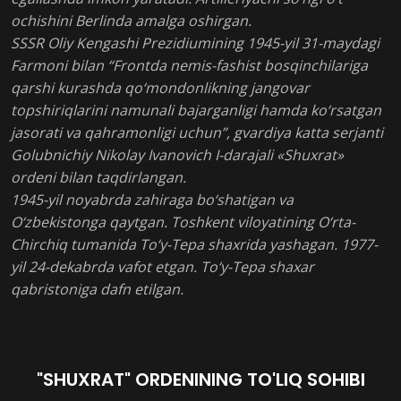
ochishini Berlinda amalga oshirgan.
SSSR Oliy Kengashi Prezidiumining 1945-yil 31-maydagi
Farmoni bilan “Frontda nemis-fashist bosqinchilariga
qarshi kurashda qo‘mondonlikning jangovar
topshiriqlarini namunali bajarganligi hamda ko‘rsatgan
jasorati va qahramonligi uchun”, gvardiya katta serjanti
Golubnichiy Nikolay Ivanovich I-darajali «Shuxrat»
ordeni bilan taqdirlangan.
1945-yil noyabrda zahiraga bo‘shatigan va
O‘zbekistonga qaytgan. Toshkent viloyatining O‘rta-
Chirchiq tumanida To‘y-Tepa shaxrida yashagan. 1977-
yil 24-dekabrda vafot etgan. To‘y-Tepa shaxar
qabristoniga dafn etilgan.
"SHUXRAT" ORDENINING TO'LIQ SOHIBI