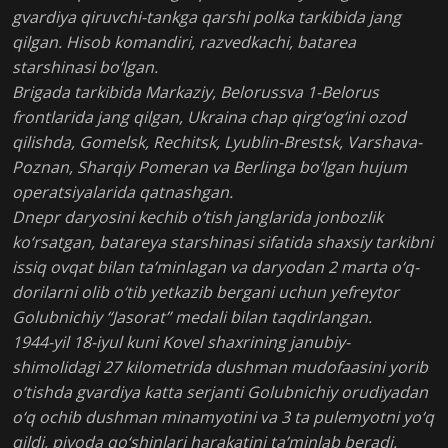
gvardiya qiruvchi-tankga qarshi polka tarkibida jang
qilgan. Hisob komandiri, razvedkachi, batarea
starshinasi bo‘lgan.
Brigada tarkibida Markaziy, Belorussva 1-Belorus
frontlarida jang qilgan, Ukraina chap qirg‘og‘ini ozod
qilishda, Gomelsk, Rechitsk, Lyublin-Brestsk, Varshava-
Poznan, Sharqiy Pomeran va Berlinga bo‘lgan hujum
operatsiyalarida qatnashgan.
Dnepr daryosini kechib o‘tish janglarida jonbozlik
ko‘rsatgan, batareya starshinasi sifatida shaxsiy tarkibni
issiq ovqat bilan ta’minlagan va daryodan 2 marta o‘q-
dorilarni olib o‘tib yetkazib bergani uchun yefreytor
Golubnichiy “Jasorat” medali bilan taqdirlangan.
1944-yil 18-iyul kuni Kovel shaxrining janubiy-
shimolidagi 27 kilometrida dushman mudofaasini yorib
o‘tishda gvardiya katta serjanti Golubnichiy orudiyadan
o‘q ochib dushman minamyotini va 3 ta pulemyotni yo‘q
qildi, piyoda qo‘shinlari harakatini ta’minlab beradi.