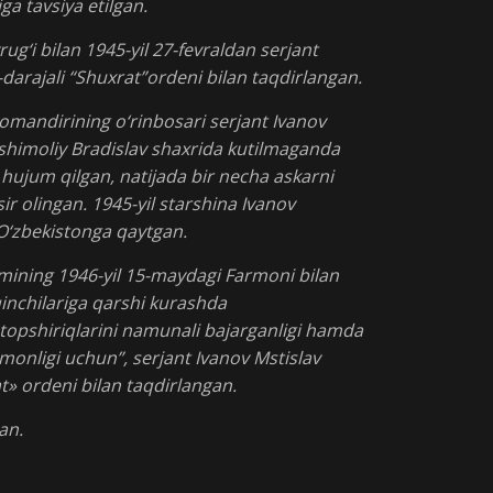
ga tavsiya etilgan.
ug‘i bilan 1945-yil 27-fevraldan serjant
I-darajali “Shuxrat”ordeni bilan taqdirlangan.
komandirining o‘rinbosari serjant Ivanov
 shimoliy Bradislav shaxrida kutilmaganda
 hujum qilgan, natijada bir necha askarni
sir olingan. 1945-yil starshina Ivanov
 O‘zbekistonga qaytgan.
mining 1946-yil 15-maydagi Farmoni bilan
inchilariga qarshi kurashda
topshiriqlarini namunali bajarganligi hamda
monligi uchun”, serjant Ivanov Mstislav
at» ordeni bilan taqdirlangan.
an.