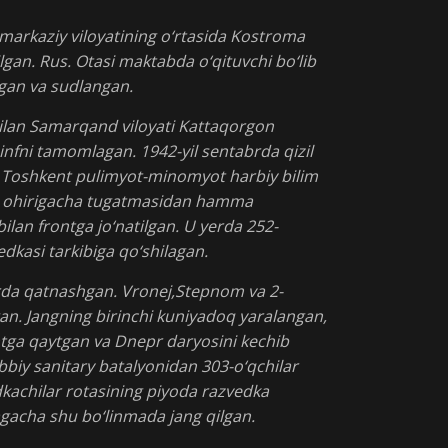
 markaziy viloyatining o‘rtasida Kostroma
ilgan. Rus. Otasi maktabda o‘qituvchi bo‘lib
ingan va sudlangan.
ilan Samarqand viloyati Kattaqorgon
sinfni tamomlagan. 1942-yil sentabrda qizil
a Toshkent pulimyot-minomyot harbiy bilim
hni ohirigacha tugatmasidan hamma
bilan frontga jo‘natilgan. U yerda 252-
vedkasi tarkibiga qo‘shilagan.
arda qatnashgan. Vronej,Stepnom va 2-
gan. Jangning birinchi kuniyadoq yaralangan,
tga qaytgan va Dnepr daryosini kechib
bbiy sanitary batalyonidan 303-o‘qchilar
dkachilar rotasining piyoda razvedka
agacha shu bo‘linmada jang qilgan.