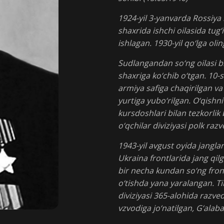
1924-yil 3-yanvarda Rossiya
shaxrida ishchi oilasida tug‘
ishlagan. 1930-yil qo‘lga ol
Sudlangandan so‘ng oilasi b
shaxriga ko‘chib o‘tgan. 10-
armiya safiga chaqirilgan v
yurtiga yubo‘rilgan. O‘qis
kursdoshlari bilan tezkorlik 
o‘qchilar diviziyasi polk raz
1943-yil avgust oyida jangl
Ukraina frontlarida jang qil
bir necha kundan so‘ng fron
o‘tishda yana yaralangan. Ti
diviziyasi 365-alohida razve
vzvodiga jo‘natilgan, G‘alab