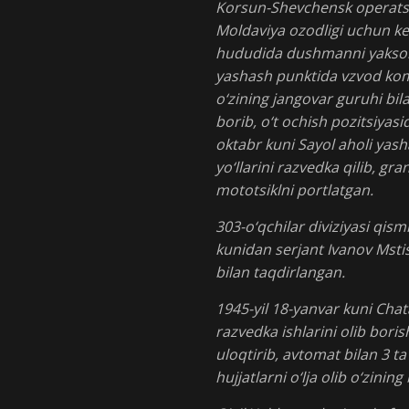
Korsun-Shevchensk operatsi
Moldaviya ozodligi uchun ke
hududida dushmanni yakson q
yashash punktida vzvod koma
o‘zining jangovar guruhi bi
borib, o‘t ochish pozitsiyasi
oktabr kuni Sayol aholi yas
yo‘llarini razvedka qilib, gr
mototsiklni portlatgan.
303-o‘qchilar diviziyasi qis
kunidan serjant Ivanov Mstis
bilan taqdirlangan.
1945-yil 18-yanvar kuni Cha
razvedka ishlarini olib bor
uloqtirib, avtomat bilan 3 
hujjatlarni o‘lja olib o‘zinin