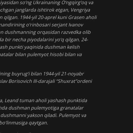
yasidan so‘ng Ukrainaning O‘ngqirg‘oq va
chgan janglarda ishtirok etgan, Vengriya
ilgan. 1944-yil 20-aprel kuni Grasen aholi
ndirining o‘rinbosari serjant Ivanov
lan dushmanning orqasidan razvedka olib
da bir necha piyodalarini yo‘q qilgan. 24-
hash punkti yaqinida dushman kelish
anatalar bilan pulemyot hisobi bilan va
mining buyrug‘i bilan 1944-yil 21-noyabr
lav Borisovich III-darajali “Shuxrat”ordeni
ta, Leand tuman aholi yashash punktida
ishda dushman pulemyotiga granatalar
ta dushmanni yakson qiladi. Pulemyot va
g bo‘linmasiga qaytgan.