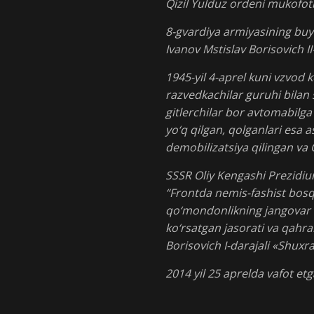
Qizil Yulduz ordeni mukofoti
8-gvardiya armiyasining buyr
Ivanov Mstislav Borisovich I
1945-yil 4-aprel kuni vzvod 
razvedkachilar guruhi bilan
gitlerchilar bor avtomabilga
yo‘q qilgan, qolganlari esa a
demobilizatsiya qilingan va
SSSR Oliy Kengashi Prezidiu
“Frontda nemis-fashist bosq
qo‘mondonlikning jangovar 
ko‘rsatgan jasorati va qahra
Borisovich I-darajali «Shuxr
2014 yil 25 aprelda vafot etg