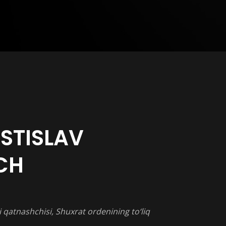
STISLAV
CH
i qatnashchisi, Shuxrat ordenining to‘liq