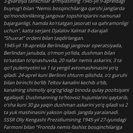
3-gvardiya tankchilar armiyasining 1945-yil 9-apreldagi
buyrug‘i bilan “Nemis bosqinchilariga qarshi janglarda
qo‘mondonlikning jangovar topshiriqlarini namunali
bajarganligi, hamda ko‘rsatgan jasorati va qahramonligi
uchun”, katta serjant Djalalov Xalmat II-darajali
“Shuxrat” ordeni bilan taqdirlangan.
1945-yil 18-aprelda Berlindagi jangovar operatsiyada,
Berlindan janubda, o‘rmon yo‘lida, dushman bilan
to‘satdan to‘qnashuvda, 20 nafar nemis askarini, 3 ta
qo‘l pulemyotini va 1 ta yengil avtomashinasini yo‘q
qiladi. 24-aprel kuni Berlinni shturm qilishda, o‘z guruhi
bilan birinchi bo‘lib Teltov kanalini kechib o‘tib,
kanalning shimoliy qirg‘og‘idagi binoda qulay pozitsiyani
egallaydi. Dushmanning to‘htovsiz hujumlarini qaytarib,
o‘sha kuni 30 ga yaqin dushman askarini yo‘q qiladi va 2
ta yuk mashinasini yakson qiladi. Jangda yaralanadi.
SSSR Oliy Kengashi Prezidiumining 1945-yil 27-iyundagi
Farmoni bilan “Frontda nemis-fashist bosqinchilariga