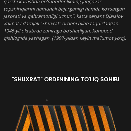
qarshi kurashda qo‘mondonlikning jangovar
topshiriqlarini namunali bajarganligi hamda ko‘rsatgan
jasorati va qahramonligi uchun”, katta serjant Djalalov
Xalmat I-darajali “Shuxrat” ordeni bilan taqdirlangan.
1945-yil oktabrda zahiraga bo‘shatilgan. Xonobod
qishlog‘ida yashagan. (1997-yildan keyin ma’lumot yo‘q).
"SHUXRAT" ORDENINING TO'LIQ SOHIBI