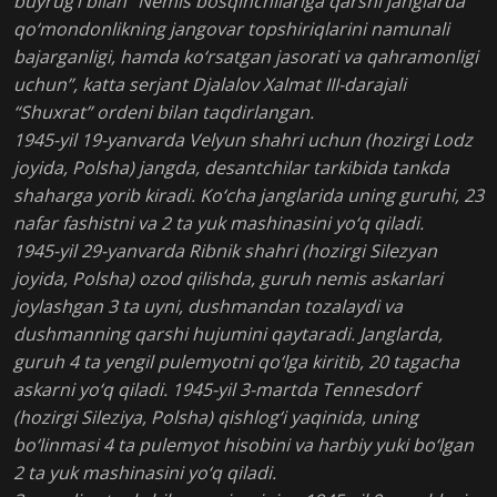
buyrug‘i bilan “Nemis bosqinchilariga qarshi janglarda
qo‘mondonlikning jangovar topshiriqlarini namunali
bajarganligi, hamda ko‘rsatgan jasorati va qahramonligi
uchun”, katta serjant Djalalov Xalmat III-darajali
“Shuxrat” ordeni bilan taqdirlangan.
1945-yil 19-yanvarda Velyun shahri uchun (hozirgi Lodz
joyida, Polsha) jangda, desantchilar tarkibida tankda
shaharga yorib kiradi. Ko‘cha janglarida uning guruhi, 23
nafar fashistni va 2 ta yuk mashinasini yo‘q qiladi.
1945-yil 29-yanvarda Ribnik shahri (hozirgi Silezyan
joyida, Polsha) ozod qilishda, guruh nemis askarlari
joylashgan 3 ta uyni, dushmandan tozalaydi va
dushmanning qarshi hujumini qaytaradi. Janglarda,
guruh 4 ta yengil pulemyotni qo‘lga kiritib, 20 tagacha
askarni yo‘q qiladi. 1945-yil 3-martda Tennesdorf
(hozirgi Sileziya, Polsha) qishlog‘i yaqinida, uning
bo‘linmasi 4 ta pulemyot hisobini va harbiy yuki bo‘lgan
2 ta yuk mashinasini yo‘q qiladi.