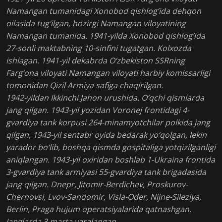
Namangan tumanidagi Xonobod qishlog‘ida dehqon
oilasida tug‘ilgan, hozirgi Namangan viloyatining
Namangan tumanida. 1941-yilda Xonobod qishlog‘ida
27-sonli maktabning 10-sinfini tugatgan. Kolxozda
ishlagan. 1941-yil dekabrda O‘zbekiston SSRning
Farg‘ona viloyati Namangan viloyati harbiy komissarligi
tomonidan Qizil Armiya safiga chaqirilgan.
1942-yildan Ikkinchi Jahon urushida. O‘qchi qismlarda
jang qilgan. 1943-yil yozidan Voronej frontidagi 4-
gvardiya tank korpusi 264-minamyotchilar polkida jang
qilgan, 1943-yil sentabr oyida bedarak yo‘qolgan, lekin
yarador bo‘lib, boshqa qismda gospitaliga yotqizilganligi
aniqlangan. 1943-yil oxiridan boshlab 1-Ukraina frontida
3-gvardiya tank armiyasi 55-gvardiya tank brigadasida
jang qilgan. Dnepr, Jitomir-Berdichev, Proskurov-
Chernovsi, Lvov-Sandomir, Visla-Oder, Nijne-Sileziya,
Berlin, Praga hujum operatsiyalarida qatnashgan.
Janglarda 3 marta yaralangan.