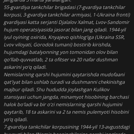
55-gvardiya tankchilar brigadasi (7-gvardiya tankchilar
korpusi, 3-gvardiya tankchilar armiyasi, 1-Ukraina fronti)
gvardiyasi katta serjanti Djalalov Xalmat, Lvov-Sandomir
hujum operatsiyasida jasorat bilan jang qiladi. 1944-yil
iyul oyining oxirida, Knyajevo qishlog‘iga (Ukraina SSR,
Lvov viloyati, Gorodok tumani) bostirib kirishda,
hujumdagi batalyonning yon tomonidan olov bilan
qo‘llab-quvvatlab, 2 ta ofitser va 20 nafar dushman
askarini yo‘q qiladi.
Nemislarning qarshi hujumini qaytarishda mudofaani
qat’iyat bilan ushlab turadi va dushmanni chekinishga
majbur qiladi. Shu hududda joylashgan Kulikov
stansiyasi uchun jangda, minamyot hisobining barchasi
halok bo‘ladi va bir o‘zi nemislarning qarshi hujumini
qaytarib, 18 ta askarini va 2 ta nemis pulemyoti hisobini
yo‘q qiladi.
7-gvardiya tankchilar korpusining 1944-yil 13-avgustdagi