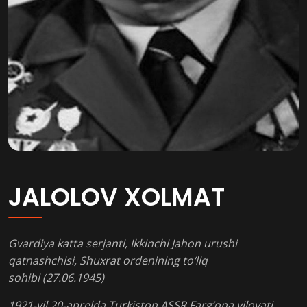
JALOLOV XOLMAT
Gvardiya katta serjanti, Ikkinchi Jahon urushi
qatnashchisi, Shuxrat ordenining to‘liq
sohibi (27.06.1945)
1921-yil 20-aprelda Turkiston ASSR Farg‘ona viloyati