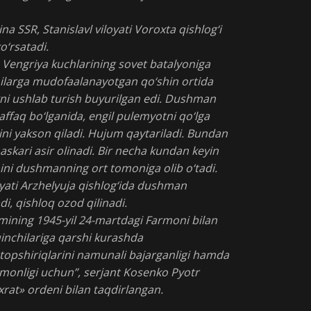
a SSR, Stanislavl viloyati Voroxta qishlog‘i
o‘rsatadi.
 Vengriya kuchlarining sovet batalyoniga
ilarga mudofaalanayotgan qo‘shin ortida
ikni ushlab turish buyurilgan edi. Dushman
affaq bo‘lganida, engil pulemyotni qo‘lga
ini yakson qiladi. Hujum qaytariladi. Bundan
skari asir olinadi. Bir necha kundan keyin
ini dushmanning ort tomoniga olib o‘tadi.
oyati Arzhelyuja qishlog‘ida dushman
di, qishloq ozod qilinadi.
mining 1945-yil 24-martdagi Farmoni bilan
inchilariga qarshi kurashda
topshiriqlarini namunali bajarganligi hamda
amonligi uchun”, serjant Kosenko Pyotr
xrat» ordeni bilan taqdirlangan.