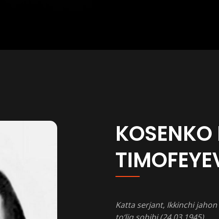
KOSENKO 
TIMOFEYE
Katta
serjant
,
Ikkinchi
jahon
to‘liq sohibi (24.03.1945)