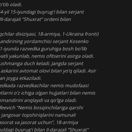
o‘tib oladi.
4-yil 15-iyundagi buyrug‘i bilan serjant
I-darajali “Shuxrat” ordeni bilan
qchilar diviziyasi, 18-armiya, 1-Ukraina fronti)
andirining yordamchisi serjant Kosenko
11-iyunda razvedka guruhiga bosh bo‘lib
tli yakunlab, nemis ofitserini asirga oladi.
ushmanga duch keladi. Jangda serjant
skarini avtomat olovi bilan yo‘q qiladi. Asir
an joyga etkaziladi.
zvedkada razvedkachilar nemis mudofaasi
larni o‘z ichiga olgan hujjatlari bilan nemis
mandirini anqlaydi va qo‘lga oladi.
eevich “Nemis bosqinchilariga qarshi
jangovar topshiriqlarini namunali
 jasorat va jasorat uchun”, 18-armiya
uldagi buyrug‘i bilan II-darajali “Shuxrat”