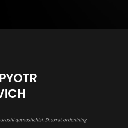
PYOTR
VICH
urushi
qatnashchisi
,
Shuxrat ordenining