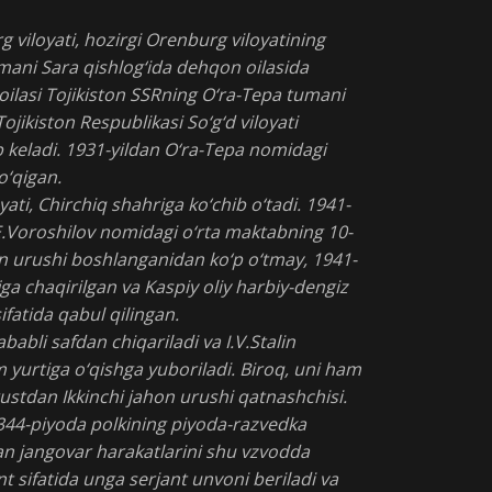
g viloyati, hozirgi Orenburg viloyatining
ani Sara qishlog‘ida dehqon oilasida
 oilasi Tojikiston SSRning O‘ra-Tepa tumani
ojikiston Respublikasi So‘g‘d viloyati
b keladi. 1931-yildan O‘ra-Tepa nomidagi
o‘qigan.
yati, Chirchiq shahriga ko‘chib o‘tadi. 1941-
.E.Voroshilov nomidagi o‘rta maktabning 10-
ahon urushi boshlanganidan ko‘p o‘tmay, 1941-
iga chaqirilgan va Kaspiy oliy harbiy-dengiz
ifatida qabul qilingan.
sababli safdan chiqariladi va I.V.Stalin
 yurtiga o‘qishga yuboriladi. Biroq, uni ham
gustdan Ikkinchi jahon urushi qatnashchisi.
 344-piyoda polkining piyoda-razvedka
gan jangovar harakatlarini shu vzvodda
t sifatida unga serjant unvoni beriladi va