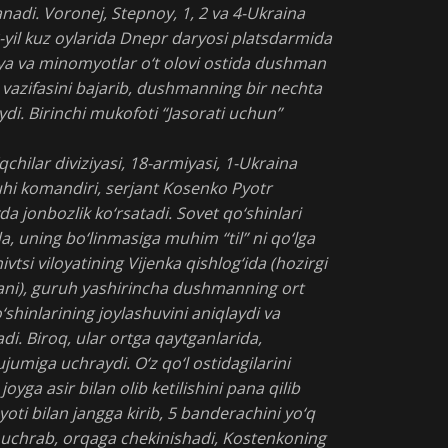
nadi. Voronej, Stepnoy, 1, 2 va 4-Ukraina
3-yil kuz oylarida Dnepr daryosi platsdarmida
eriya va minomyotlar o‘t olovi ostida dushman
 vazifasini bajarib, dushmanning bir nechta
ydi. Birinchi mukofoti “Jasorati uchun”
chilar diviziyasi, 18-armiyasi, 1-Ukraina
uhi komandiri, serjant Kosenko Pyotr
a jonbozlik ko‘rsatadi. Sovet qo‘shinlari
 uning bo‘linmasiga muhim “til” ni qo‘lga
nivtsi viloyatining Vijenka qishlog‘ida (hozirgi
ani), guruh yashirincha dushmanning ort
hinlarining joylashuvini aniqlaydi va
adi. Biroq, ular ortga qaytganlarida,
jumiga uchraydi. O‘z qo‘l ostidagilarini
oyga asir bilan olib ketilishini pana qilib
oti bilan jangga kirib, 5 banderachini yo‘q
ka uchrab, orqaga chekinishadi, Kostenkoning