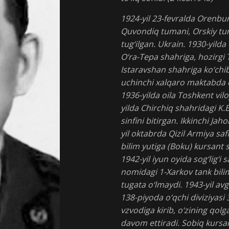
1924-yil 23-fevralda Orenbur
Quvondiq tumani, Orskiy tum
tug‘ilgan. Ukrain. 1930-yilda
O‘ra-Tepa shahriga, hozirgi T
Istaravshan shahriga ko‘chi
uchinchi xalqaro maktabda 
1936-yilda oila Toshkent vilo
yilda Chirchiq shahridagi K
sinfini bitirgan. Ikkinchi J
yil oktabrda Qizil Armiya saf
bilim yutiga (Boku) kursant s
1942-yil iyun oyida sog‘lig‘i 
nomidagi 1-Xarkov tank bilim
tugata o‘lmaydi. 1943-yil av
138-piyoda o‘qchi diviziyasi
vzvodiga kirib, o‘zining qol
davom ettiradi. Sobiq kursan