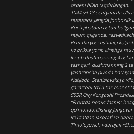
ordeni bilan taqdirlangan.
1944-yil 18-sentyabrda Ukrain
hududida jangda jonbozlik k
Kuch jihatdan ustun bo‘lgan
hujum qilganda, razvedkach
Prut daryosi ustidagi ko‘pr
ko‘prikka yorib kirishga muv
kiritib dushmanning 4 askar
tashqari, dushmanning 2 ta a
yashirincha piyoda batalyon
Natijada, Stanislavskaya vil
garnizoni to‘liq tor-mor etila
SSSR Oliy Kengashi Prezidiu
“Frontda nemis-fashist bosq
qo‘mondonlikning jangovar 
ko‘rsatgan jasorati va qahr
Timofeyevich I-darajali «Shu