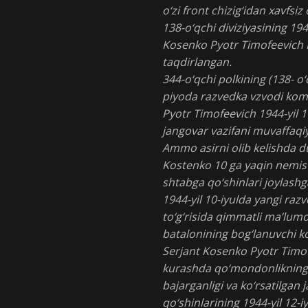
o‘zi front chizig‘idan xavfsiz 
138-o‘qchi diviziyasining 194
Kosenko Pyotr Timofeevich II
taqdirlangan.
344-o‘qchi polkining (138- o‘
piyoda razvedka vzvodi kom
Pyotr Timofeevich 1944-yil 
jangovar vazifani muvaffaqiya
Ammo asirni olib kelishda d
Kostenko 10 ga yaqin nemis a
shtabga qo‘shinlari joylashg
1944-yil 10-iyulda yangi ra
to‘g‘risida qimmatli ma’lumot
batalonining bog‘lanuvchi ko
Serjant Kosenko Pyotr Timof
kurashda qo‘mondonlikning 
bajarganligi va ko‘rsatilgan
qo‘shinlarining 1944-yil 12-iy