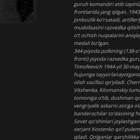
guruh komandiri etib tayinla
frontlarida jang qilgan. 194
jonbozlik ko‘rsatadi, artill
mudofaasini razvedka qilish
o‘t ochish nuqtalarini aniqla
medali bo‘lgan.
344-piyoda polkining (138-o‘q
fronti) piyoda razvedka gur
Timofeevich 1944-yil 30-mayd
hujumga tayyorlanayotganda,
olish vazifasi qo‘yiladi. Cher
Vitshenka, Kitsmanskiy tum
tomoniga o‘tib, dushman qo‘s
vengriyalik askarni asirga ol
banderachilar to‘dasining hu
Sovet qo‘shinlari joylashgan j
serjant Kostenko qo‘l pulemy
qiladi. Qolganlar qarshilik