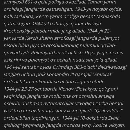
armiyasi) 691-o‘qchi polkiga o‘kaziladi. Taman yarim
orolidagi janglarda qatnashgan. 1943-yil noyabr oyida,
polk tarkibida, Kerch yarim oroliga desant tashlashda
qatnashgan. 1944-yil bahoriga qadar diviziya
Krechenskiy platsdarmida jang qiladi. 1944-yil 22-
yanvarda Kerch shahri atrofidagi janglarda pulemyot
hisobi bilan piyoda qo‘shinlarining hujumini qo‘llab-
quvvatlaydi. Pulemyotdan o‘t ochish 15 ga yaqin nemis
askarini va pulemyot o‘t ochish nuqtasini yo‘q qiladi.
1944-yil sentabr oyida Qrimdagi 383-o‘qchi diviziyasidagi
janglari uchun polk komandiri III-darajali “Shuxrat”
ordeni bilan mukofotlash uchun taqdim etadi.
1944-yil 23-27-sentabrda Klenov (Slovakiya) qo‘rg‘oni
yaqinidagi janglarda mohirona o‘t ochishni amalga
oshirib, dushman avtomatchilar vzvodiga zarba beradi
va 2 ta o‘t ochish nuqtasini yakson qiladi. “Qizil yulduz”
ordeni bilan taqdirlangan. 1944-yil 10-dekabrda Zvala
qishlog‘i yaqinidagi jangda (hozirda yo‘q, Kosice viloyati,