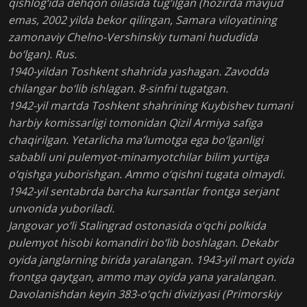
qishlog‘ida dehqon oilasida tug‘ilgan (hozirda mavjud
emas, 2002 yilda bekor qilingan, Samara viloyatining
zamonaviy Chelno-Vershinskiy tumani hududida
bo‘lgan). Rus.
1940-yildan Toshkent shahrida yashagan. Zavodda
chilangar bo‘lib ishlagan. 8-sinfni tugatgan.
1942-yil martda Toshkent shahrining Kuybishev tumani
harbiy komissarligi tomonidan Qizil Armiya safiga
chaqirilgan. Yetarlicha ma’lumotga ega bo‘lganligi
sababli uni pulemyot-minamyotchilar bilim yurtiga
o‘qishga yuborishgan. Ammo o‘qishni tugata olmaydi.
1942-yil sentabrda barcha kursantlar frontga serjant
unvonida yuboriladi.
Jangovar yo‘li Stalingrad ostonasida o‘qchi polkida
pulemyot hisobi komandiri bo‘lib boshlagan. Dekabr
oyida janglarning birida yaralangan. 1943-yil mart oyida
frontga qaytgan, ammo may oyida yana yaralangan.
Davolanishdan keyin 383-o‘qchi diviziyasi (Primorskiy