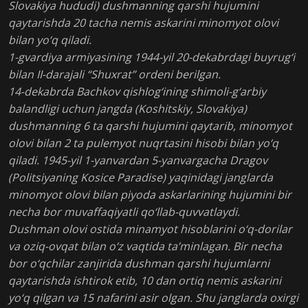
Slovakiya hududi) dushmanning qarshi hujumini
qaytarishda 20 tacha nemis askarini minomyot olovi
bilan yo‘q qiladi.
1-gvardiya armiyasining 1944-yil 20-dekabrdagi buyrug‘i
bilan II-darajali “Shuxrat” ordeni berilgan.
14-dekabrda Bachkov qishlog‘ining shimoli-g‘arbiy
balandligi uchun jangda (Koshitskiy, Slovakiya)
dushmanning 6 ta qarshi hujumini qaytarib, minomyot
olovi bilan 2 ta pulemyot nuqrtasini hisobi bilan yo‘q
qiladi. 1945-yil 1-yanvardan 5-yanvargacha Dragov
(Politsiyaning Kosice Paradise) yaqinidagi janglarda
minomyot olovi bilan piyoda askarlarining hujumini bir
necha bor muvaffaqiyatli qo‘llab-quvvatlaydi.
Dushman olovi ostida minamyot hisoblarini o‘q-dorilar
va oziq-ovqat bilan o‘z vaqtida ta’minlagan. Bir necha
bor o‘qchilar zanjirida dushman qarshi hujumlarni
qaytarishda ishtirok etib, 10 dan ortiq nemis askarini
yo‘q qilgan va 15 nafarini asir olgan. Shu janglarda oxirgi