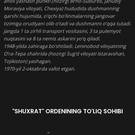
aholi yashash punkti (hozirgi Brno-Suburbs, Janubiy
Moraviya viloyati, Chexiya) hududida dushmanning
qarshi hujumida, o‘qchi bo‘linmalarning jangovar
tizimiga orudiyani olib o‘tadi va dushmanni o‘qqa tutadi.
Jangda 1 ta zirhli transport vositasini, 3 ta pulemyot
nuqtasini va 8 ta nemis askarini yo‘q qiladi.
1948-yilda zahiraga bo‘shtiladi. Leninobod viloyatining
O‘ra-Tepa shahrida (hozirgi Sug‘d viloyati Istaravshan,
Tojikiston) yashagan.
1970-yil 2-oktabrda vafot etgan.
"SHUXRAT" ORDENINING TO'LIQ SOHIBI