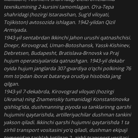
texnikumining 2-kursini tamomlagan. O‘ra-Tepa
shahridagi (hozirgi Istaravshan, Sug‘d viloyati,
Tojikiston) avtosozida ishlagan. 1942-yildan Qizil
Armiyada.
1943-yil sentabrdan Ikkinchi Jahon urushi qatnashchisi.
Dnepr, Kirovograd, Uman-Botoshansk, Yassk-Kishinev,
Debretsen, Budapesht, Bratislava-Brnovsk va Praj
hujum operatsiyalarida qatnashgan. 1943-yil dekabr
oyida hujum janglarda 307-gvardiya o‘qchi polkining 76
mm to‘pdan iborat batareya orudiya hisobida jang
qilgan.
1943-yil 7-dekabrda, Kirovograd viloyati (hozirgi
Ukraina) ning Znamenskiy tumanidagi Konstantinovka
qishlog‘ida, dushmanning piyoda va tanklarinng qarshi
hujumini qaytarishda, artilleriyachilar dushman tankini
yakson qiladi. Ikkinchi qarshi hujumni qaytarishda 1 ta
zirhli transport vositasini yo‘q qiladi, dushman ekipaji
tomonidan tashlab ketilgan 2- zirhli transport vositasi