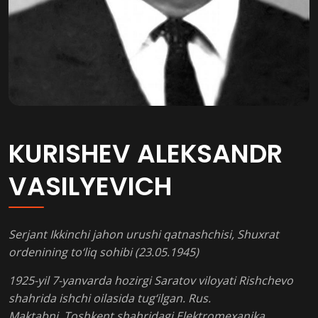
KURISHEV ALEKSANDR
VASILYEVICH
Serjant Ikkinchi jahon urushi qatnashchisi, Shuxrat
ordenining to‘liq sohibi (23.05.1945)
1925-yil 7-yanvarda hozirgi Saratov viloyati Rishchevo
shahrida ishchi oilasida tug‘ilgan. Rus.
Maktabni, Toshkent shahridagi Elektromexanika