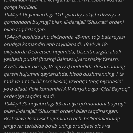
qo‘lga kiritiladi.
1944-yil 15-yanvardagi 110- gvardiya o‘qchi diviziyasi
qo‘mondoni buyrug‘i bilan III-darajali “Shuxrat” ordeni
bilan taqdirlangan.
1944-yil boshida shu divizionda 45-mm to‘p batareyasi
orudiya komandiri etib tayinlanadi. 1944-yil 18-
oktyabrda Debretsen hujumida, Uisentmargita aholi
yashash punkti (hozirgi Balmazujvaroshskiy Yarash,
Xaydu-Bihar okrugi, Vengriya) hududida dushmanning
qarshi hujumini qaytarishda, hisob dushmanning 1 ta
tank va 1 ta zirhli texnikasini, vzvodga teng piyodasini
yo‘q qiladi. Polk komandiri A.V.Kuryshevga “Qizil Bayroq”
ordeniga taqdim etadi.
1944-yil 30-noyabrdagi 53-armiya qo‘mondoni buyrug‘i
bilan II-darajali “Shuxrat” ordeni bilan taqdirlangan.
Bratislava-Brnovsk hujumida o‘qchi bo‘linmalarining
jangovar tartibida bo‘lib uning orudiyasi olov va