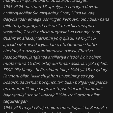
manyovrni qo‘llab ularni qo‘llab-quvvatlagan.
1945-yil 25-martdan 13-aprelgacha bo‘lgan davrda
artilleriyachilar Slovakiyaning Gron, Nitra va Vag
daryolardan amalga oshirilgan kechuvni olov bilan pana
qilib turgan. Janglarda hisob 1 ta zirhli transport
vositasini, 7 ta o‘t ochish nuqtasini va vzvodga teng
dushman shaxsiy tarkibini yo‘q qiladi. 1945-yil 13-
aprelda Morava daryosidan o‘tib, Godonin shahri
chetidagi (hozirgi Janubimorava o‘lkasi, Chexiya
Respublikasi) janglarda artilleriya hisobi 2 o‘t ochish
nuqtasini va 10 dan ortiq dushman askarlari yo‘q qiladi.
SSSR Oliy Kengashi Prezidiumining 1946-yil 15-maydagi
Farmoni bilan “Ikkinchi jahon urushining so‘nggi
bosqichida fashist bosqinchilari bilan bo‘lgan janglarda
qo‘mondonlikning jangovar topshiriqlarini namunali
bajarganligi uchun” I-darajali “Shuxrat” ordeni bilan
taqdirlangan.
1945-yil 8-mayda Praja hujum operatsiyasida, Zastavka