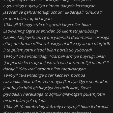
avgustdagi buyrug‘iga binoan “Jangda ko‘rsatgan
jasorati va qahramonligi uchun” III-darajali “Shuxrat”
ordeni bilan taqdirlangan.
1944-yil 31-avgustda bir guruh jangchilar bilan
Latviyaning Ogre shahridan 50 kilometr janubdagi
Ozolini-Mejleyshi qo‘rg‘oni yaqinida dushmanlar orasiga
o‘tib, dushman ofitserni asirga oladi va granata uloqtirib
3 ta pulemyotni hisobi bilan portlatib yuboradi.
1944-yil 24-sentabrdagi 4-zarbali armiya buyrug‘i bilan
“Janglarda ko‘rsatgan jasorati va qahramonligi uchun” II-
darajali “Shuxrat” ordeni bilan taqdirlangan.
1944-yil 18-sentabrga o‘tar kechasi, boshqa
razvedkachilar bilan Vetsmuyja (Latviya Ogre shahridan
janubi-g‘arbda) qishlog‘iga bostirib kirib, Sovet
piyodalari harakatiga to‘sqinlik qilayotgan pulemyotni
hisobi bilan yo‘q qiladi.
1944-yil 10-oktabrdagi 4-Armiya buyrug‘i bilan II-darajali
“Shuxrat” ordeni bilan taqdirlangan (takroran).