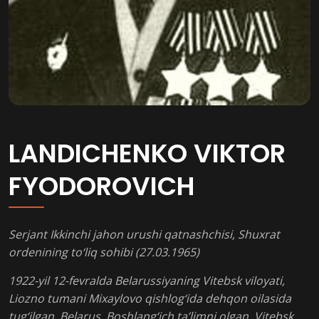
LANDICHENKO VIKTOR
FYODOROVICH
Serjant Ikkinchi jahon urushi qatnashchisi, Shuxrat
ordenining to‘liq sohibi (27.03.1965)
1922-yil 12-fevralda Belarussiyaning Vitebsk viloyati,
Liozno tumani Mixaylovo qishlog‘ida dehqon oilasida
tug‘ilgan. Belarus. Boshlang‘ich ta’limni olgan, Vitebsk