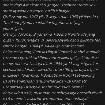
shahridagi 4-maktabni tugatgan. Toshkent temir yo‘l
stantsiyasida bo‘yoqchi bo‘lib ishlagan.
Qizil Armiyada 1942-yil 12-avgustdan. 1943-yil fevralda
Toshkent piyoda maktabini tugatib, armiyaga
yuborilgan.
G‘arbiy, Voronej, Bryansk va 1-Boltiq frontlarida jang
qilgan. Kursk jangida va Belorussiyani ozod qilishda faol
ishtirok etgan. 1944-yil 3-4-iyulga o‘tar kechasi
Belorussiyaning Vitebsk viloyati Polotsk shahri yaqinida
razvedka guruhi tarkibida mototsiklni qo‘lga kiritadi va
nemis ofitserini asirga oladi. 1944-yil 11-avgustga o‘tar
kechasi 92-alohida razvedka rotasi (90-gvardiya o‘qchi
diviziyasi, 43-armiya, 1-Boltiqbo‘yi fronti) Latviyaning
Bauska shahridan janubi-sharqidan 28 kilometr
uzoqlikdagi Dvorgole shahri hududida Memel
daryosidan o‘tib, dushman transheyasiga bostirib kiradi
va 5 ta nemis askarini avtomatdan otib tashlaydi.
90-gvardiya o‘qchilari diviziyasining 1944-yil 28-