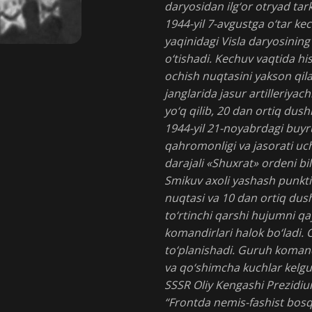
daryosidan ilg‘or otryad tark
1944-yil 7-avgustga o‘tar kec
yaqinidagi Visla daryosinin
o‘tishadi. Kechuv vaqtida h
ochish nuqtasini yakson qil
janglarida jasur artilleriya
yo‘q qilib, 20 dan ortiq dush
1944-yil 21-noyabrdagi buyru
qahromonligi va jasorati uc
darajali «Shuxrat» ordeni bi
Smikuv axoli yashash punktida
nuqtasi va 10 dan ortiq dus
to‘rtinchi qarshi hujumni q
komandirlari halok bo‘ladi.
to‘planishadi. Guruh komandi
va qo‘shimcha kuchlar kelgun
SSSR Oliy Kengashi Prezidiu
“Frontda nemis-fashist bosq