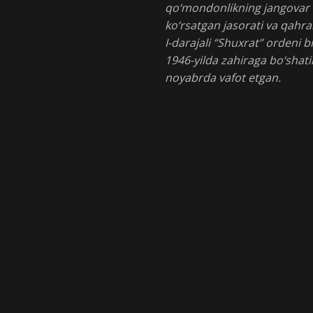
qo‘mondonlikning jangovar 
ko‘rsatgan jasorati va qahr
I-darajali “Shuxrat” ordeni b
1946-yilda zahiraga bo‘shati
noyabrda vafot etgan.