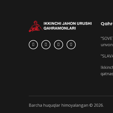
Qahr
"SOVE
unvoni
"SLAVA
Ikkinc
qatnas
Barcha huquqlar himoyalangan © 2026.