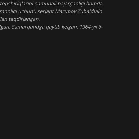
topshiriqlarini namunali bajarganligi hamda
amonligi uchun”, serjant Marupov Zubaidullo
ilan taqdirlangan.
lgan. Samarqandga qaytib kelgan. 1964-yil 6-