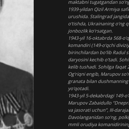
maktabni tugatgandan so‘ng
1939-yildan Qizil Armiya saf
urushida. Stalingrad jangid
o‘tishda, Ukrainaning o‘ng q
jonbozlik ko‘rsatgan.
1943-yil 16-oktabrda 568-o‘q
komandiri (149-o‘qchi divizi
birinchilardan bo‘lib Radul
daryosini kechib o‘tadi. Soh
kelib tushadi. Sohilga faqat 
Og‘riqni engib, Marupov so‘n
granata bilan dushmanning p
yo‘qotadi.
1943-yil 5-dekabrdagi 149-o‘q
Marupov Zabaidullo “Dneprn
va jasorati uchun”, III-daraj
Davolanganidan so‘ng, polkig
mmli orudiya komanidirining 