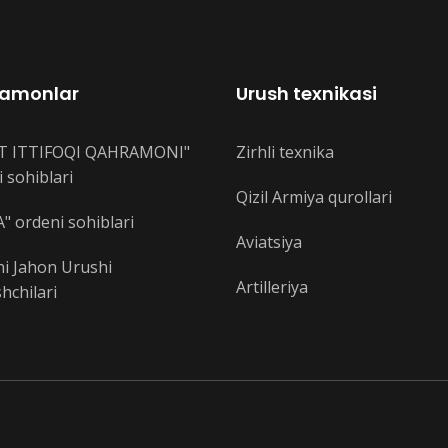
amonlar
Urush texnikasi
T ITTIFOQI QAHRAMONI"
Zirhli texnika
 sohiblari
Qizil Armiya qurollari
" ordeni sohiblari
Aviatsiya
hi Jahon Urushi
Artilleriya
hchilari