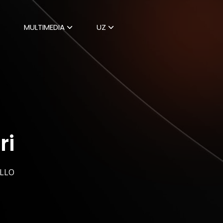
MULTIMEDIA
UZ
ri
LLO