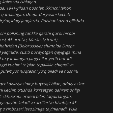
 kolxozda ishlagan.
ida. 1941-yildan boshlab Ikkinchi Jahon
a qatnashgan. Dnepr daryosini kechib
irg‘og‘idagi janglarda, Polshani ozod qilishda
chi polkining tankka qarshi qurol hisobi
yasi, 65-armiya, Markaziy front)
 shahridan (Belorussiya) shimolda Dnepr
il yaqinida, suzib borayotgan qayig‘iga mina
2 ta yaralangan jangchilar yetib boradi.
ggi kuchini to‘plab tepalikka chiqadi va
ulemyot nuqtasini yo‘q qiladi va hushini
chi diviziyasining buyrug‘i bilan, oddiy askar
i kechib o‘tishda ko‘rsatgan qahramonligi
ali «Shuxrat» ordeni bilan taqdirlangan.
a qaytib keladi va artilleriya hisobiga 45
o‘rinbosari lavozimiga tayinlanadi. Visla