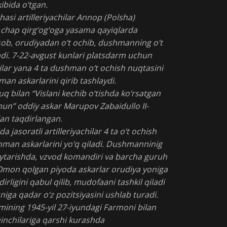
ibida o‘tgan.
hasi artilleriyachilar Annop (Polsha)
g chap qirg‘og‘oga yasama qayiqlarda
isob, orudiyadan o‘t ochib, dushmanning o‘t
adi. 7-22-avgust kunlari platsdarm uchun
chilar yana 4 ta dushman o‘t ochish nuqtasini
man askarlarini qirib tashlaydi.
q bilan “Vislani kechib o‘tishda ko‘rsatgan
hun” oddiy askar Marupov Zabaidullo II-
lan taqdirlangan.
 jasoratli artilleriyachilar 4 ta o‘t ochish
hman askarlarini yo‘q qiladi. Dushmanninig
aytarishda, vzvod komandiri va barcha guruh
 Omon qolgan piyoda askarlar orudiya yoniga
rligini qabul qilib, mudofaani tashkil qiladi
iga qadar o‘z pozitsiyasini ushlab turadi.
mining 1945-yil 27-iyundagi Farmoni bilan
inchilariga qarshi kurashda