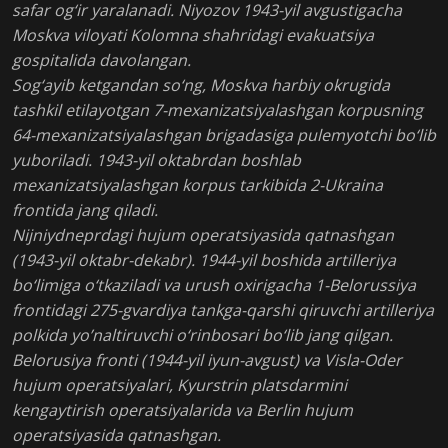
safar og‘ir yaralanadi. Niyozov 1943-yil avgustigacha
Moskva viloyati Kolomna shahridagi evakuatsiya
gospitalida davolangan.
Sog‘ayib ketgandan so‘ng, Moskva harbiy okrugida
tashkil etilayotgan 7-mexanizatsiyalashgan korpusning
64-mexanizatsiyalashgan brigadasiga pulemyotchi bo‘lib
yuboriladi. 1943-yil oktabrdan boshlab
mexanizatsiyalashgan korpus tarkibida 2-Ukraina
frontida jang qiladi.
Nijniydneprdagi hujum operatsiyasida qatnashgan
(1943-yil oktabr-dekabr). 1944-yil boshida artilleriya
bo‘limiga o‘tkaziladi va urush oxirigacha 1-Belorussiya
frontidagi 275-gvardiya tankga-qarshi qiruvchi artilleriya
polkida yo’naltiruvchi o‘rinbosari bo‘lib jang qilgan.
Belorusiya fronti (1944-yil iyun-avgust) va Visla-Oder
hujum operatsiyalari, Kyurstrin platsdarmini
kengaytirish operatsiyalarida va Berlin hujum
operatsiyasida qatnashgan.