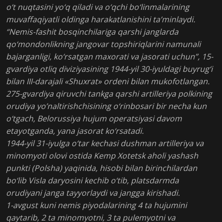
o‘t nuqtasini yo‘q qiladi va o‘qchi bo‘linmalarining
muvaffaqiyatli oldinga harakatlanishini ta’minlaydi.
“Nemis-fashit bosqinchilariga qarshi janglarda
qo‘mondonlikning jangovar topshiriqlarini namunali
bajarganligi, ko‘rsatgan maxorati va jasorati uchun”, 15-
gvardiya otliq diviziyasining 1944-yil 30-iyuldagi buyrug‘i
bilan III-darajali «Shuxrat» ordeni bilan mukofotlangan.
275-gvardiya qiruvchi tankga qarshi artilleriya polkining
orudiya yo’naltirishchisining o‘rinbosari bir necha kun
o‘tgach, Belorussiya hujum operatsiyasi davom
etayotganda, yana jasorat ko‘rsatadi.
1944-yil 31-iyulga o‘tar kechasi dushman artilleriya va
minomyoti olovi ostida Kemp Xotetsk aholi yashash
punkti (Polsha) yaqinida, hisobi bilan birinchilardan
bo‘lib Visla daryosini kechib o‘tib, platsdarmda
orudiyani janga tayyorlaydi va jangga kirishadi.
1-avgust kuni nemis piyodalarining 4 ta hujumini
qaytarib, 2 ta minomyotni, 3 ta pulemyotni va