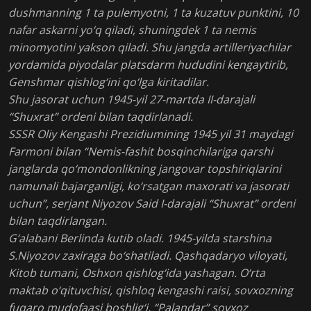
dushmanning 1 ta pulemyotni, 1 ta kuzatuv punktini, 10
nafar askarni yo‘q qiladi, shuningdek 1 ta nemis
minomyotini yakson qiladi. Shu jangda artilleriyachilar
yordamida piyodalar platsdarm hududini kengaytirib,
Genshmar qishlog‘ini qo‘lga kiritadilar.
Shu jasorat uchun 1945-yil 27-martda II-darajali
“Shuxrat” ordeni bilan taqdirlanadi.
SSSR Oliy Kengashi Prezidiumining 1945 yil 31 maydagi
Farmoni bilan “Nemis-fashit bosqinchilariga qarshi
janglarda qo‘mondonlikning jangovar topshiriqlarini
namunali bajarganligi, ko‘rsatgan maxorati va jasorati
uchun”, serjant Niyozov Said I-darajali “Shuxrat” ordeni
bilan taqdirlangan.
G‘alabani Berlinda kutib oladi. 1945-yilda starshina
S.Niyozov zaxiraga bo‘shatiladi. Qashqadaryo viloyati,
Kitob tumani, Oshxon qishlog‘ida yashagan. O‘rta
maktab o‘qituvchisi, qishloq kengashi raisi, sovxozning
fuqaro mudofaasi boshlig‘i, “Palandar” sovxoz