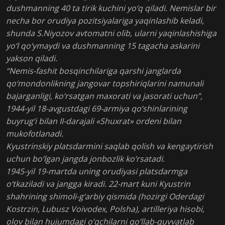
dushmanning 40 ta tirik kuchini yo‘q qiladi. Nemislar bir
necha bor orudiya pozitsiyalariga yaqinlashib keladi,
shunda S.Niyozov avtomatni olib, ularni yaqinlashishiga
yo‘l qo‘ymaydi va dushmanning 15 tagacha askarini
yakson qiladi.
“Nemis-fashit bosqinchilariga qarshi janglarda
qo‘mondonlikning jangovar topshiriqlarini namunali
bajarganligi, ko‘rsatgan maxorati va jasorati uchun”,
1944-yil 18-avgustdagi 69-armiya qo‘shinlarining
buyrug‘i bilan II-darajali «Shuxrat» ordeni bilan
mukofotlanadi.
Kyustrinskiy platsdarmini saqlab qolish va kengaytirish
uchun bo‘lgan jangda jonbozlik ko‘rsatadi.
1945-yil 19-martda uning orudiyasi platsdarmga
o‘tkaziladi va jangga kiradi. 22-mart kuni Kyustrin
shahrining shimoli-g‘arbiy qismida (hozirgi Oderdagi
Kostrzin, Lubusz Voivodex, Polsha), artilleriya hisobi,
olov bilan hujumdagi o‘qchilarni qo‘llab-quvvatlab