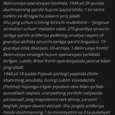
Belorussiya operatsiyasi boshida, 1944-yil 26-iyunda,
dushmanning qarshi hujumi qaytarishda, 1 ta nemis
tankini va 40 tagacha askarni yo‘q qiladi.
Shu jang uchun o‘zining birinchi mukofotini – “Jangovar
xizmatlari uchun” medalini oladi. 275-gvardiya qiruvchi-
tankga qarshi artilleriya polkining orudiya raqami (4-
gvardiya alohida qiruvchi-tankga qarshi brigadasi, 15-
gvardiya otliq diviziyasi, 69-armiya, 1-Belorusiya fronti)
Belorussiya strategik hujum operatsiyasi tarkibida
bo‘lgan. Lublin, Brest fronti operatsiyasida jasorat bilan
jang qiladi.
1944-yil 18-iyulda Psjevali qishlog‘i yaqinida (Xelm
shahrining janubida, hozirgi Lublin Voivodezida
(Polsha)) hujumga o‘tgan piyodani olov bilan qo‘llab-
quvvatlash vaqtida, snaryadning yorilishi natijasida
yaralanadi. Jang mayodonini tark etmay, yarasini
bog‘lab, jangni davom ettiradi. Shu jangda artilleriya
hisobi dushmanning 1 ta minomyotini va 3 ta pulemyot