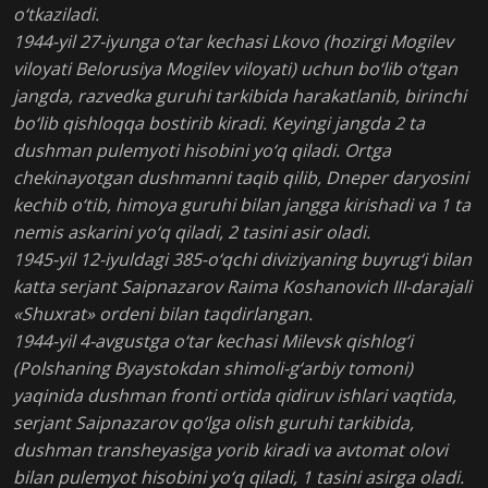
o‘tkaziladi.
1944-yil 27-iyunga o‘tar kechasi Lkovo (hozirgi Mogilev
viloyati Belorusiya Mogilev viloyati) uchun bo‘lib o‘tgan
jangda, razvedka guruhi tarkibida harakatlanib, birinchi
bo‘lib qishloqqa bostirib kiradi. Keyingi jangda 2 ta
dushman pulemyoti hisobini yo‘q qiladi. Ortga
chekinayotgan dushmanni taqib qilib, Dneper daryosini
kechib o‘tib, himoya guruhi bilan jangga kirishadi va 1 ta
nemis askarini yo‘q qiladi, 2 tasini asir oladi.
1945-yil 12-iyuldagi 385-o‘qchi diviziyaning buyrug‘i bilan
katta serjant Saipnazarov Raima Koshanovich III-darajali
«Shuxrat» ordeni bilan taqdirlangan.
1944-yil 4-avgustga o‘tar kechasi Milevsk qishlog‘i
(Polshaning Byaystokdan shimoli-g‘arbiy tomoni)
yaqinida dushman fronti ortida qidiruv ishlari vaqtida,
serjant Saipnazarov qo‘lga olish guruhi tarkibida,
dushman transheyasiga yorib kiradi va avtomat olovi
bilan pulemyot hisobini yo‘q qiladi, 1 tasini asirga oladi.