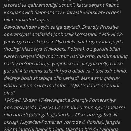
jasorati va qahramonligi uchun”,
katta serjant Raimo
Kosipanovich Saipnazarov I-darajali «Shuxrat» ordeni
bilan mukofotlangan.
Davolanishdan keyin safga qaytadi. Sharqiy Prussiya
operatsiyasi arafasida jonbozlik ko‘rsatadi. 1945-yil 12-
yanvarga o‘tar kechasi, Ostroleka shahriga yaqin joyda
(hozirgi Masoviya Vivivodexi, Polsha), o‘z guruhi bilan
Narew daryosidagi mo‘rt muz ustida o‘tib, dushmanning
harbiy qo‘riqchilariga yaqinlashadi. Jangda qo‘lga olish
guruhi 4 ta nemis askarini yo‘q qiladi va 1 tasi asir olinib,
diviziya bosh shtabiga olib ketiladi. Mana shu qidiruv
ishlari uchun oxirgi mukofot – “Qizil Yulduz” ordenini
oladi.
1945-yil 12-dan 17-fevralgacha Sharqiy Pomeraniya
operatsiyasida diviziya Ose shahri uchun og‘ir janglarni
olib boradi (oldingi hujjatlarda – O‘sh, hozirgi Svitski
okrugi, Kuyavian-Pomeran Voivodexi, Polsha), jangda
232 ta jangchi halok bo‘ladi. Ulardan biri 447-alohida