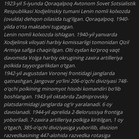
1923-yil 5-iyunda Qoraqalpoq Avtonom Sovet Sotsialistik
Respublikasi Xodjelinskiy tumani Lenin nomli kolxozda
(ovulda) dehqon oilasida tug‘ilgan. Qoraqalpoq. 1940-
yilda o‘rta maktabni tugatgan.
Lenin nomli kolxozda ishlagan. 1940-yil yanvarda
Xodjelinsk viloyati harbiy komissarligi tomonidan Qizil
Armiya safiga chaqirilgan. Olti oydan ko‘proq vaqt
davomida Volga harbiy okrugining zaxira artilleriya
polkida tayyorgarlikdan o‘tgan.
1942-yil avgustdan Voronej frontidagi janglarda
qatnashgan. Jangovar yo‘lini 206-o‘qchi diviziyasi 748-
o‘qchi polkining minomyot hisobi komandiri bo‘lib
boshlangan. 1943-yil oktabrda Zadniprovskiy
platsdarmidagi janglarda og‘ir yaralanadi. 6 oy
davolanadi. 1944-yil aprelida 2-Belorussiya frontiga
yoboriladi. 7-zaxira artilleriya polkiga kiritilgan, 1 oy
o‘tgach, 385-o‘qchi diviziyasiga yuborilib, divizion
razvedkasining 447-alohida razvedka rotasiga