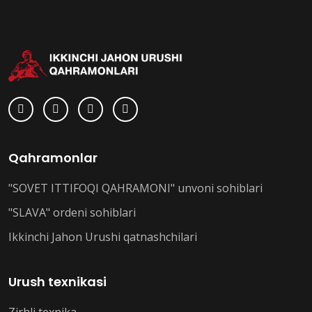
Qahramonlar
"SOVET ITTIFOQI QAHRAMONI" unvoni sohiblari
"SLAVA" ordeni sohiblari
Ikkinchi Jahon Urushi qatnashchilari
Urush texnikasi
Zirhli texnika