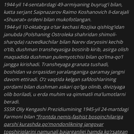
1944-yil 14-sentabrdagi 49-armiyaning buyrug‘i bilan,
katta serjant Saipnazarov Raimo Koshanovich II-darajali
«Shuxrat» ordeni bilan mukofotlangan.
1944-yil 10-oktabrga o‘tar kechasi Rozjixa qishlog‘idan
janubda (Polshaning Ostroleka shahridan shimoli-
sharqda) razvedkachilar bilan Narev daryosini kechib
o‘tib, dushman transheyasiga bostirib kirib, asirga olish
maqsadida dushman pulemyotchisi bilan qo‘lma-qo‘l
jangga kirishadi. Transheyaga granata tushadi,
boshidan va orqasidan yaralanganiga qaramay jangni
davom ettiradi. O‘z vaqtida kelgan safdoshlarining
yordami bilan dushman askari qo‘lga olinib, diviziyaga
olib boriladi, u erda muhim va qimmatli ma’lumotlarni
beradi.
SSSR Oliy Kengashi Prezidiumining 1945-yil 24-martdagi
Farmoni bilan
“Frontda nemis-fashist bosqinchilariga
qarshi kurashda qo‘mondonlikning jangovar
topshiriqlarini namunali bajarganligi hamda ko‘rsatgan