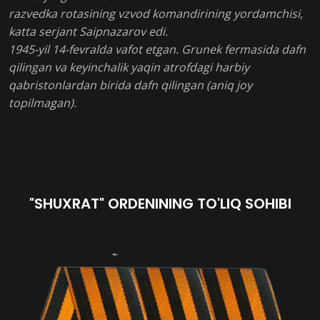
razvedka rotasining vzvod komandirining yordamchisi,
katta serjant Saipnazarov edi.
1945-yil 14-fevralda vafot etgan. Grunek fermasida dafn
qilingan va keyinchalik yaqin atrofdagi harbiy
qabristonlardan birida dafn qilingan (aniq joy
topilmagan).
"SHUXRAT" ORDENINING TO'LIQ SOHIBI