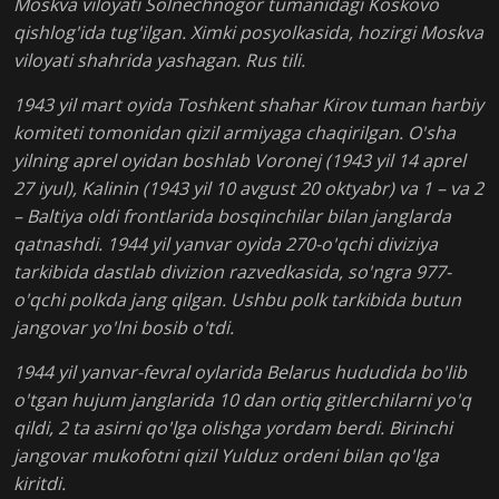
Moskva viloyati Solnechnogor tumanidagi Koskovo
qishlog'ida tug'ilgan. Ximki posyolkasida, hozirgi Moskva
viloyati shahrida yashagan. Rus tili.
1943 yil mart oyida Toshkent shahar Kirov tuman harbiy
komiteti tomonidan qizil armiyaga chaqirilgan. O'sha
yilning aprel oyidan boshlab Voronej (1943 yil 14 aprel
27 iyul), Kalinin (1943 yil 10 avgust 20 oktyabr) va 1 – va 2
– Baltiya oldi frontlarida bosqinchilar bilan janglarda
qatnashdi. 1944 yil yanvar oyida 270-o'qchi diviziya
tarkibida dastlab divizion razvedkasida, so'ngra 977-
o'qchi polkda jang qilgan. Ushbu polk tarkibida butun
jangovar yo'lni bosib o'tdi.
1944 yil yanvar-fevral oylarida Belarus hududida bo'lib
o'tgan hujum janglarida 10 dan ortiq gitlerchilarni yo'q
qildi, 2 ta asirni qo'lga olishga yordam berdi. Birinchi
jangovar mukofotni qizil Yulduz ordeni bilan qo'lga
kiritdi.