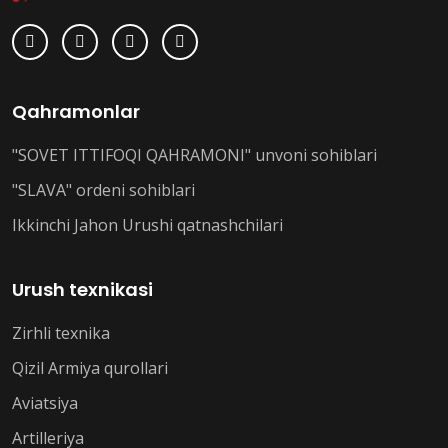
Qahramonlar
"SOVET ITTIFOQI QAHRAMONI" unvoni sohiblari
"SLAVA" ordeni sohiblari
Ikkinchi Jahon Urushi qatnashchilari
Urush texnikasi
Zirhli texnika
Qizil Armiya qurollari
Aviatsiya
Artilleriya