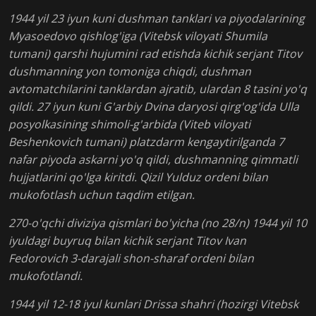
1944 yil 23 iyun kuni dushman tanklari va piyodalarining
Myasoedovo qishlog'iga (Vitebsk viloyati Shumila
tumani) qarshi hujumini rad etishda kichik serjant Titov
dushmanning yon tomoniga chiqdi, dushman
avtomatchilarini tanklardan ajratib, ulardan 8 tasini yo'q
qildi. 27 iyun kuni G'arbiy Dvina daryosi qirg'og'ida Ulla
posyolkasining shimoli-g'arbida (Viteb viloyati
Beshenkovich tumani) platzdarm kengaytirilganda 7
nafar piyoda askarni yo'q qildi, dushmanning qimmatli
hujjatlarini qo'lga kiritdi. Qizil Yulduz ordeni bilan
mukofotlash uchun taqdim etilgan.
270-o'qchi diviziya qismlari bo'yicha (no 28/n) 1944 yil 10
iyuldagi buyruq bilan kichik serjant Titov Ivan
Fedorovich 3-darajali shon-sharaf ordeni bilan
mukofotlandi.
1944 yil 12-18 iyul kunlari Drissa shahri (hozirgi Vitebsk