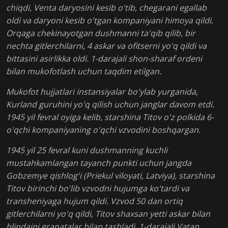
chiqdi, Venta daryosini kesib o'tib, chegarani egallab
oldi va daryoni kesib o'tgan kompaniyani himoya qildi.
Orqaga chekinayotgan dushmanni ta'qib qilib, bir
nechta gitlerchilarni, 4 askar va ofitserni yo'q qildi va
bittasini asirlikka oldi. 1-darajali shon-sharaf ordeni
bilan mukofotlash uchun taqdim etilgan.
Mukofot hujjatlari instansiyalar bo'ylab yurganida,
Kurland guruhini yo'q qilish uchun janglar davom etdi.
1945 yil fevral oyiga kelib, starshina Titov o'z polkida 6-
o'qchi kompaniyaning o'qchi vzvodini boshqargan.
1945 yil 25 fevral kuni dushmanning kuchli
mustahkamlangan tayanch punkti uchun jangda
Gobzemye qishlog'i (Priekul viloyati, Latviya), starshina
Titov birinchi bo'lib vzvodni hujumga ko'tardi va
transheniyaga hujum qildi. Vzvod 50 dan ortiq
gitlerchilarni yo'q qildi, Titov shaxsan yetti askar bilan
blindajni granatalar bilan tashladi. 1-darajali Vatan