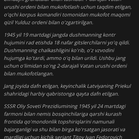
urushi ordeni bilan mukofotlash uchun taqdim etilgan,
o'qchi korpus komandiri tomonidan mukofot maqomi
qizil Yulduz ordeni bilan o'zgartirilgan.
1945 yil 19 martdagi jangda dushmanning kontr
hujumini rad etishda 18 nafar gitslerchilarni yo'q qildi.
Dushmanning chalkashligini ko'rib, o'z vzvodini
hujumga ko'tardi, ammo o'q bilan urildi. Ushbu jang
uchun o'limidan so'ng 2-darajali Vatan urushi ordeni
bilan mukofotlangan.
Jang joyida dafn etilgan, keyinchalik Latviyaning Priekul
shahridagi harbiy qabristonga qayta dafn etilgan.
SSSR Oliy Soveti Prezidiumining 1945 yil 24 martdagi
farmoni bilan nemis bosqinchilariga qarshi kurash
frontida qo'mondonlik topshiriqlarini namunali
bajarganligi va shu bilan birga ko'rsatgan jasorati va
mardligi uchun kichik serjant Titov Ivan Fedorovich