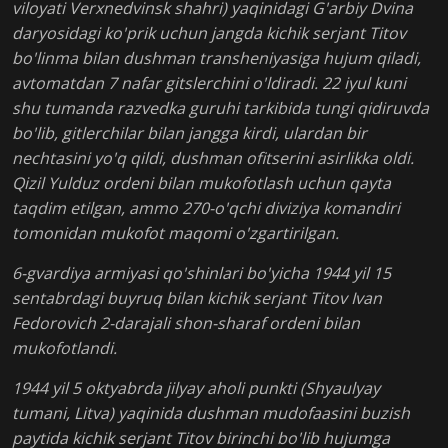
viloyati Verxnedvinsk shahri) yaqinidagi G'arbiy Dvina
daryosidagi ko'prik uchun jangda kichik serjant Titov
bo'linma bilan dushman transheniyasiga hujum qiladi,
avtomatdan 7 nafar gitslerchini o'ldiradi. 22 iyul kuni
shu tumanda razvedka guruhi tarkibida tungi qidiruvda
bo'lib, gitlerchilar bilan jangga kirdi, ulardan bir
nechtasini yo'q qildi, dushman ofitserini asirlikka oldi.
Qizil Yulduz ordeni bilan mukofotlash uchun qayta
taqdim etilgan, ammo 270-o'qchi diviziya komandiri
tomonidan mukofot maqomi o'zgartirilgan.
6-gvardiya armiyasi qo'shinlari bo'yicha 1944 yil 15
sentabrdagi buyruq bilan kichik serjant Titov Ivan
Fedorovich 2-darajali shon-sharaf ordeni bilan
mukofotlandi.
1944 yil 5 oktyabrda jilyay aholi punkti (Shyaulyay
tumani, Litva) yaqinida dushman mudofaasini buzish
paytida kichik serjant Titov birinchi bo'lib hujumga