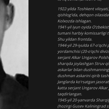
1922-yilda Toshkent viloyati
qishlog‘ida, dehqon oilasida
Kolxozda ishlagan.
1941-yil iyun oyida O‘zbekis
tumani harbiy komissarligi t
Shu yildan frontda.
1944-yil 29-iyulda 67-o‘qchi
yordamchisi (20-o‘qchi divizi
serjant Alkar Ungarov Pols
sharqda joylashgan Struv qis
askarlar bilan dushmanning 
dushman askarini qirib tashla
Janglarda ko‘rsatgan jasorat
katta serjant Ungarov Alkar J
taqdirlangan.
1945-yil 20-yanvarda Sharq
(hozirgi Gusev Kaliningrad 