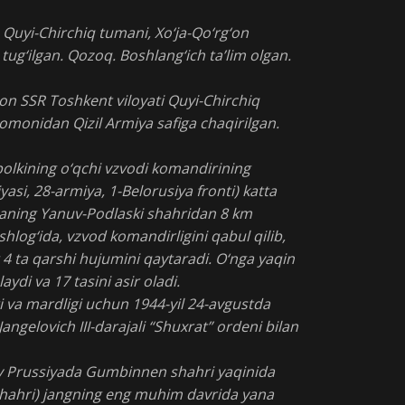
, Quyi-Chirchiq tumani, Xo‘ja-Qo‘rg‘on
 tug‘ilgan. Qozoq. Boshlang‘ich ta’lim olgan.
ton SSR Toshkent viloyati Quyi-Chirchiq
omonidan Qizil Armiya safiga chaqirilgan.
 polkining o‘qchi vzvodi komandirining
yasi, 28-armiya, 1-Belorusiya fronti) katta
haning Yanuv-Podlaski shahridan 8 km
hlog‘ida, vzvod komandirligini qabul qilib,
4 ta qarshi hujumini qaytaradi. O‘nga yaqin
ydi va 17 tasini asir oladi.
i va mardligi uchun 1944-yil 24-avgustda
angelovich III-darajali “Shuxrat” ordeni bilan
iy Prussiyada Gumbinnen shahri yaqinida
shahri) jangning eng muhim davrida yana