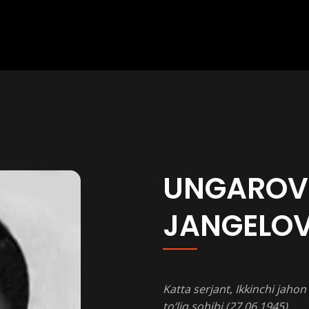
UNGAROV
JANGELO
Katta serjant, Ikkinchi jaho
to‘liq sohibi (27.06.1945)