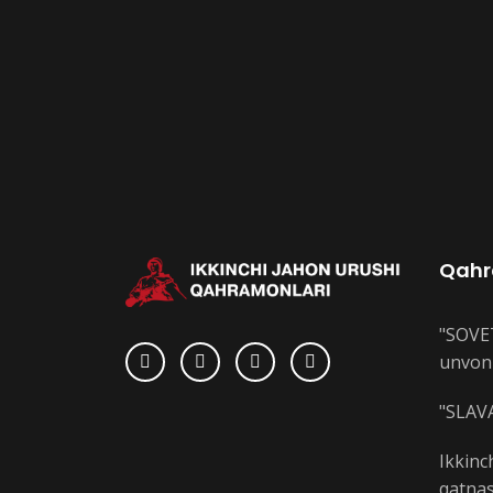
Qahr
"SOVE
unvoni
"SLAVA
Ikkinc
qatnas