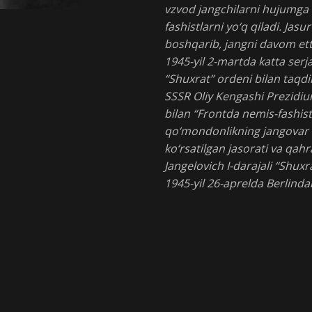
vzvod jangchilarni hujumga 
fashistlarni yo‘q qiladi. Ja
boshqarib, jangni davom ett
1945-yil 2-martda katta serja
“Shuxrat” ordeni bilan taqdi
SSSR Oliy Kengashi Prezidiu
bilan “Frontda nemis-fashis
qo‘mondonlikning jangovar 
ko‘rsatilgan jasorati va qah
Jangelovich I-darajali “Shuxr
1945-yil 26-aprelda Berlinda