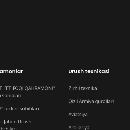
amonlar
Urush texnikasi
T ITTIFOQI QAHRAMONI"
Zirhli texnika
 sohiblari
Qizil Armiya qurollari
" ordeni sohiblari
Aviatsiya
hi Jahon Urushi
Artilleriya
hchilari