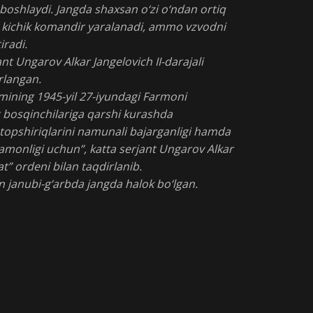
boshlaydi. Jangda shaxsan o‘zi o‘ndan ortiq
sur kichik komandir yaralanadi, ammo vzvodni
iradi.
nt Ungarov Alkar Jangelovich II-darajali
rlangan.
mining 1945-yil 27-iyundagi Farmoni
t bosqinchilariga qarshi kurashda
topshiriqlarini namunali bajarganligi hamda
ramonligi uchun”, katta serjant Ungarov Alkar
at” ordeni bilan taqdirlanib.
n janubi-g‘arbda jangda halok bo‘lgan.