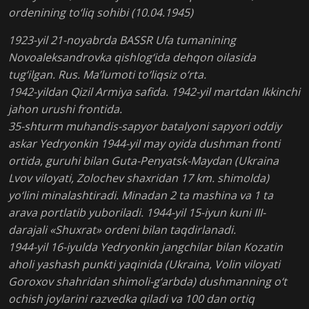
ordenining to‘liq sohibi (10.04.1945)
1923-yil 21-noyabrda BASSR Ufa tumanining
Novoaleksandrovka qishlog‘ida dehqon oilasida
tug‘ilgan. Rus. Ma’lumoti to‘liqsiz o‘rta.
1942-yildan Qizil Armiya safida. 1942-yil martdan Ikkinchi
jahon urushi frontida.
35-shturm muhandis-sapyor batalyoni sapyori oddiy
askar Yedryonkin 1944-yil may oyida dushman fronti
ortida, guruhi bilan Guta-Penyatsk-Maydan (Ukraina
Lvov viloyati, Zolochev shaxridan 17 km. shimolda)
yo‘lini minalashtiradi. Minadan 2 ta mashina va 1 ta
arava portlatib yuboriladi. 1944-yil 15-iyun kuni III-
darajali «Shuxrat» ordeni bilan taqdirlanadi.
1944-yil 16-iyulda Yedryonkin jangchilar bilan Kozatin
aholi yashash punkti yaqinida (Ukraina, Volin viloyati
Goroxov shahridan shimoli-g‘arbda) dushmanning o‘t
ochish joylarini razvedka qiladi va 100 dan ortiq