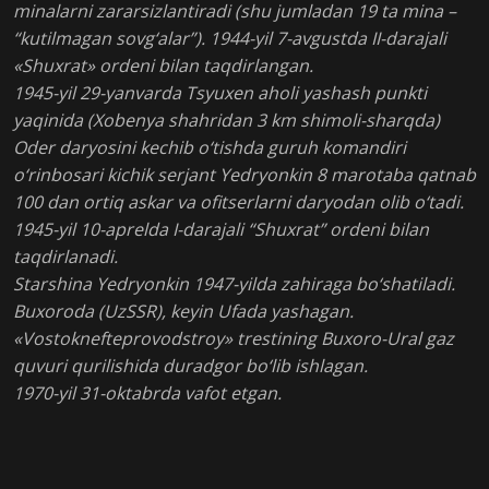
minalarni zararsizlantiradi (shu jumladan 19 ta mina –
“kutilmagan sovg‘alar”). 1944-yil 7-avgustda II-darajali
«Shuxrat» ordeni bilan taqdirlangan.
1945-yil 29-yanvarda Tsyuxen aholi yashash punkti
yaqinida (Xobenya shahridan 3 km shimoli-sharqda)
Oder daryosini kechib o‘tishda guruh komandiri
o‘rinbosari kichik serjant Yedryonkin 8 marotaba qatnab
100 dan ortiq askar va ofitserlarni daryodan olib o‘tadi.
1945-yil 10-aprelda I-darajali “Shuxrat” ordeni bilan
taqdirlanadi.
Starshina Yedryonkin 1947-yilda zahiraga bo‘shatiladi.
Buxoroda (UzSSR), keyin Ufada yashagan.
«Vostoknefteprovodstroy» trestining Buxoro-Ural gaz
quvuri qurilishida duradgor bo‘lib ishlagan.
1970-yil 31-oktabrda vafot etgan.