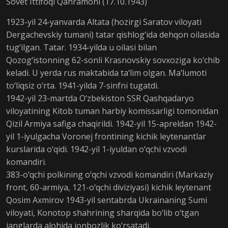
Sovet Ittifoqi Qahramoni (17.10.1943)
1923-yil 24-yanvarda Altata (hozirgi Saratov viloyati
Dergachevskiy tumani) tatar qishlog‘ida dehqon oilasida
tug‘ilgan. Tatar. 1934-yilda u oilasi bilan
Qozog‘istonning 62-sonli Krasnovskiy sovxoziga ko‘chib
keladi. U yerda rus maktabida ta‘lim olgan. Ma‘lumoti
to‘liqsiz o‘rta. 1941-yilda 7-sinfni tugatdi.
1942-yil 23-martda O‘zbekiston SSR Qashqadaryo
viloyatining Kitob tuman harbiy komissarligi tomonidan
Qizil Armiya safiga chaqirildi. 1942-yil 15-apreldan 1942-
yil 1-iyulgacha Voronej frontining kichik leytenantlar
kurslarida o‘qidi. 1942-yil 1-iyuldan o‘qchi vzvodi
komandiri.
383-o‘qchi polkining o‘qchi vzvodi komandiri (Markaziy
front, 60-armiya, 121-o‘qchi diviziyasi) kichik leytenant
Qosim Axmirov 1943-yil sentabrda Ukrainaning Sumi
viloyati, Konotop shahrining sharqida bo‘lib o‘tgan
janglarda alohida jonbozlik ko‘rsatadi.