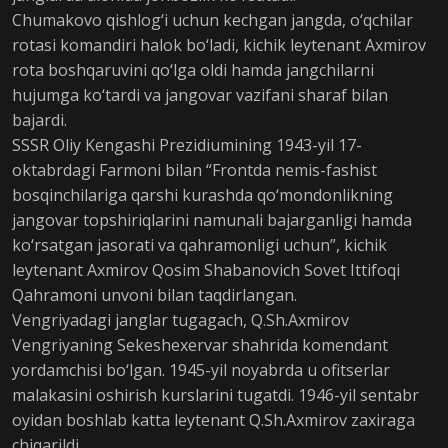
Chumakovo qishlog‘i uchun kechgan jangda, o‘qchilar
rotasi komandiri halok bo‘ladi, kichik leytenant Axmirov
rota boshqaruvini qo‘lga oldi hamda jangchilarni
hujumga ko‘tardi va jangovar vazifani sharaf bilan
bajardi.
SSSR Oliy Kengashi Prezidiumining 1943-yil 17-
oktabrdagi Farmoni bilan “Frontda nemis-fashist
bosqinchilariga qarshi kurashda qo‘mondonlikning
jangovar topshiriqlarini namunali bajarganligi hamda
ko‘rsatgan jasorati va qahramonligi uchun”, kichik
leytenant Axmirov Qosim Shabanovich Sovet Ittifoqi
Qahramoni unvoni bilan taqdirlangan.
Vengriyadagi janglar tugagach, Q.Sh.Axmirov
Vengriyaning Sekeshexervar shahrida komendant
yordamchisi bo‘lgan. 1945-yil noyabrda u ofitserlar
malakasini oshirish kurslarini tugatdi. 1946-yil sentabr
oyidan boshlab katta leytenant Q.Sh.Axmirov zaxiraga
chiqarildi.