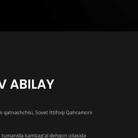
V ABILAY
hi qatnashchisi, Sovet Ittifoqi Qahramoni
m tumanida kambag‘al dehqon oilasida