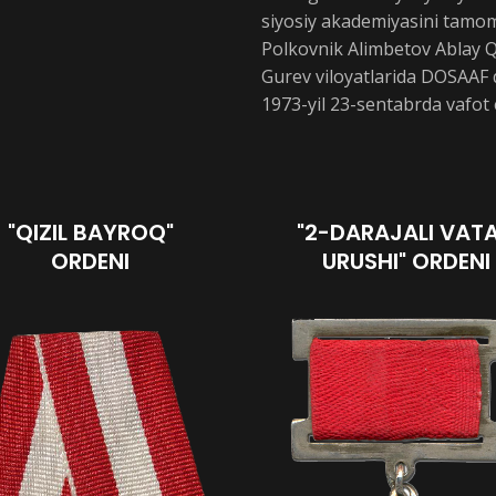
siyosiy akademiyasini tamo
Polkovnik Alimbetov Ablay Q
Gurev viloyatlarida DOSAAF qo
1973-yil 23-sentabrda vafot e
"QIZIL BAYROQ"
"2-DARAJALI VAT
ORDENI
URUSHI" ORDENI