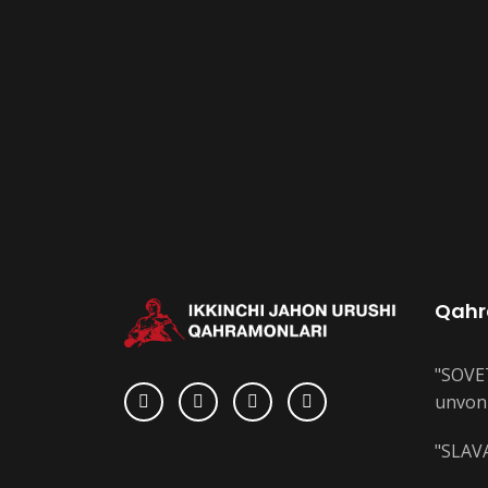
Qahr
"SOVE
unvoni
"SLAVA