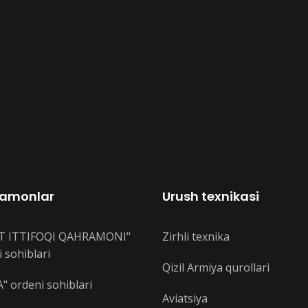
amonlar
Urush texnikasi
T ITTIFOQI QAHRAMONI"
Zirhli texnika
 sohiblari
Qizil Armiya qurollari
" ordeni sohiblari
Aviatsiya