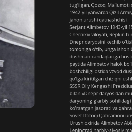
tug‘ilgan. Qozoq. Ma’lumoti o
1942-yil yanvarda Qizil Armiy
jahon urushi qatnashchisi.
Serjant Alimbetov 1943-yil 
Chernixiv viloyati, Repkin tu
Dnepr daryosini kechib o‘tis
tomoniga o‘tib, unga ishonib
dushman xandaqlariga bostir
paytida Alimbetov halok bo‘l
boshchiligi ostida vzvod du
qo‘lga kiritilgan chiziqni ush
SSSR Oliy Kengashi Prezidiu
bilan «Dnepr daryosidan muv
daryoning g‘arbiy sohilida
ko’rsatgan jasorati va qahr
Sovet Ittifoqi Qahramoni unv
Urush oxirida Alimbetov Abla
Leningrad harbiy-siyosiy mak