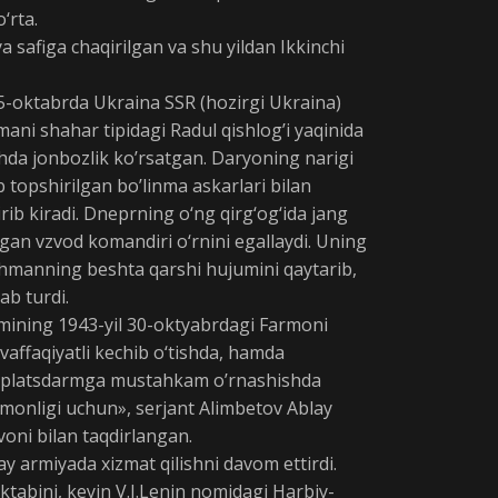
‘rta.
a safiga chaqirilgan va shu yildan Ikkinchi
15-oktabrda Ukraina SSR (hozirgi Ukraina)
mani shahar tipidagi Radul qishlog’i yaqinida
hda jonbozlik ko’rsatgan. Daryoning narigi
 topshirilgan bo’linma askarlari bilan
ib kiradi. Dneprning o‘ng qirg‘og‘ida jang
gan vzvod komandiri o‘rnini egallaydi. Uning
shmanning beshta qarshi hujumini qaytarib,
lab turdi.
mining 1943-yil 30-oktyabrdagi Farmoni
affaqiyatli kechib o‘tishda, hamda
gi platsdarmga mustahkam o’rnashishda
amonligi uchun», serjant Alimbetov Ablay
oni bilan taqdirlangan.
y armiyada xizmat qilishni davom ettirdi.
tabini, keyin V.I.Lenin nomidagi Harbiy-