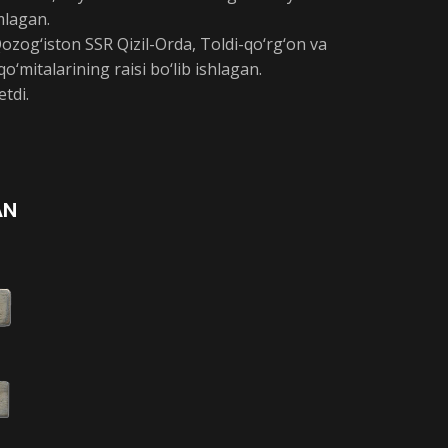
mlagan.
ozog‘iston SSR Qizil-Orda, Toldi-qo‘rg‘on va
‘mitalarining raisi bo‘lib ishlagan.
tdi.
AN