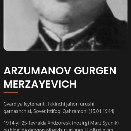
ARZUMANOV GURGEN
MERZAYEVICH
Gvardiya leytenanti, Ikkinchi jahon urushi
qatnashchisi, Sovet Ittifoqi Qahramoni (15.01.1944)
1914-yil 25-fevralda Xndzoresk (hozirgi Marz Syunik)
qishlog‘ida dehqon oilasida tug‘ilgan. U oilasi bilan