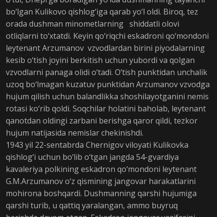
bo‘lgan Kulikovo qishlog‘iga qarab yo‘l oldi. Biroq, tez
orada dushman minometlarning shiddatli olovi
otliqlarni to‘xtatdi. Keyin qo‘riqchi eskadroni qo‘mondoni
leytenant Arzumanov vzvodlardan birini piyodalarning
kesib o‘tish joyini berkitish uchun yubordi va qolgan
vzvodlarni panaga olidi o‘tadi. O‘tish punktidan unchalik
uzoq bo‘lmagan kuzatuv punktidan Arzumanov vzvodga
hujum qilish uchun balandlikka shoshilayotganini nemis
rotasi ko‘rib qoldi. Soqchilar holatini baholab, leytenant
qanotdan oldingi zarbani berishga qaror qildi, tezkor
hujum natijasida nemislar chekinishdi.
1943 yil 22-sentabrda Chernigov viloyati Kulikovka
qishlog‘i uchun bo‘lib o‘tgan jangda 54-gvardiya
kavaleriya polkining eskadron qo‘mondoni leytenant
G.M.Arzumanov o‘z qismining jangovar harakatlarini
mohirona boshqardi. Dushmanning qarshi hujumiga
qarshi turib, u qattiq yaralangan, ammo buyruq