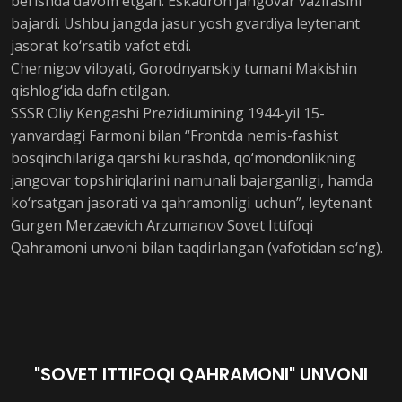
berishda davom etgan. Eskadron jangovar vazifasini
bajardi. Ushbu jangda jasur yosh gvardiya leytenant
jasorat ko‘rsatib vafot etdi.
Chernigov viloyati, Gorodnyanskiy tumani Makishin
qishlog‘ida dafn etilgan.
SSSR Oliy Kengashi Prezidiumining 1944-yil 15-
yanvardagi Farmoni bilan “Frontda nemis-fashist
bosqinchilariga qarshi kurashda, qo‘mondonlikning
jangovar topshiriqlarini namunali bajarganligi, hamda
ko‘rsatgan jasorati va qahramonligi uchun”, leytenant
Gurgen Merzaevich Arzumanov Sovet Ittifoqi
Qahramoni unvoni bilan taqdirlangan (vafotidan so‘ng).
"SOVET ITTIFOQI QAHRAMONI" UNVONI