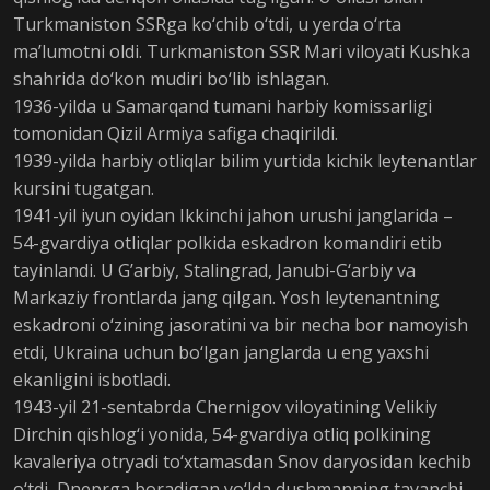
Turkmaniston SSRga ko‘chib o‘tdi, u yerda o‘rta
ma’lumotni oldi. Turkmaniston SSR Mari viloyati Kushka
shahrida do‘kon mudiri bo‘lib ishlagan.
1936-yilda u Samarqand tumani harbiy komissarligi
tomonidan Qizil Armiya safiga chaqirildi.
1939-yilda harbiy otliqlar bilim yurtida kichik leytenantlar
kursini tugatgan.
1941-yil iyun oyidan Ikkinchi jahon urushi janglarida –
54-gvardiya otliqlar polkida eskadron komandiri etib
tayinlandi. U G’arbiy, Stalingrad, Janubi-G‘arbiy va
Markaziy frontlarda jang qilgan. Yosh leytenantning
eskadroni o‘zining jasoratini va bir necha bor namoyish
etdi, Ukraina uchun bo‘lgan janglarda u eng yaxshi
ekanligini isbotladi.
1943-yil 21-sentabrda Chernigov viloyatining Velikiy
Dirchin qishlog‘i yonida, 54-gvardiya otliq polkining
kavaleriya otryadi to‘xtamasdan Snov daryosidan kechib
o‘tdi, Dneprga boradigan yo‘lda dushmanning tayanchi