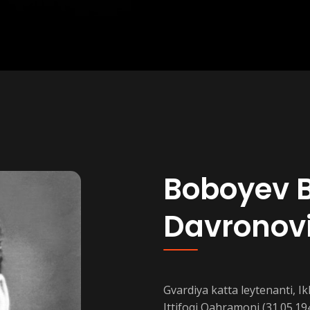
Boboyev B
Davronov
Gvardiya katta leytenanti, I
Ittifoqi Qahramoni (31.05.19