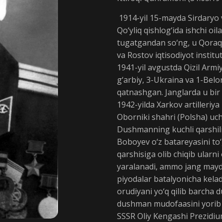
1914-yil 15-mayda Sirdaryo 
Qo‘yliq qishlog‘ida ishchi oi
tugatgandan so‘ng, u Qoraq
va Rostov iqtisodiyot institu
1941-yil avgustda Qizil Armiy
g‘arbiy, 3-Ukraina va 1-Belo
qatnashgan. Janglarda u bir
1942-yilda Xarkov artilleriya 
Oborniki shahri (Polsha) uch
Dushmanning kuchli qarshili
Boboyev o‘z batareyasini to‘
qarshisiga olib chiqib ularni
yaralanadi, ammo jang mayd
piyodalar batalyonicha keladi
orudiyani yo‘q qilib barcha 
dushman mudofaasini yorib o‘
SSSR Oliy Kengashi Prezidiu