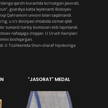
ilariga qarshi kurashda ko‘rsatgan jasorati,
hun”, gvardiya katta leytenanti Boboyev
foqi Qahramoni unvoni bilan taqdirlandi.
g, u o‘z diviziyasi shtabida xizmat qildi.
r tumani) harbiy komissari etib tayinlandi.
oboev nafaqaga chiqqan. U Urush faxriylari
imini boshqargan.
tdi. U Toshkentda Shon-sharaf hiyoboniga
AN
"JASORAT" MEDAL