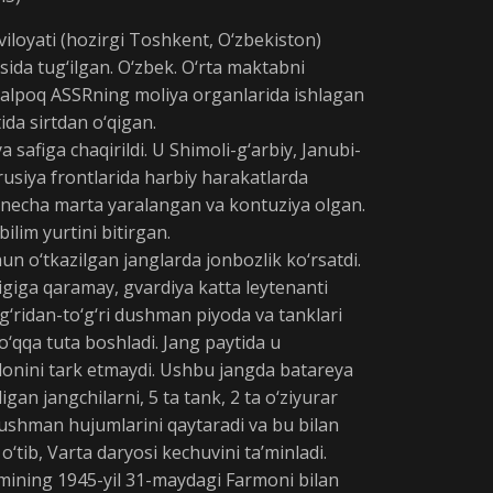
viloyati (hozirgi Toshkent, O‘zbekiston)
lasida tug‘ilgan. O‘zbek. O‘rta maktabni
alpoq ASSRning moliya organlarida ishlagan
tida sirtdan o‘qigan.
a safiga chaqirildi. U Shimoli-g‘arbiy, Janubi-
rusiya frontlarida harbiy harakatlarda
 necha marta yaralangan va kontuziya olgan.
bilim yurtini bitirgan.
un o‘tkazilgan janglarda jonbozlik ko‘rsatdi.
giga qaramay, gvardiya katta leytenanti
g‘ridan-to‘g‘ri dushman piyoda va tanklari
 o‘qqa tuta boshladi. Jang paytida u
onini tark etmaydi. Ushbu jangda batareya
gan jangchilarni, 5 ta tank, 2 ta o‘ziyurar
dushman hujumlarini qaytaradi va bu bilan
tib, Varta daryosi kechuvini ta’minladi.
mining 1945-yil 31-maydagi Farmoni bilan