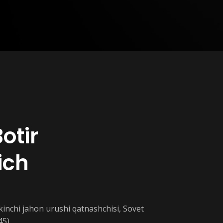
otir
ich
kkinchi jahon urushi qatnashchisi, Sovet
45)