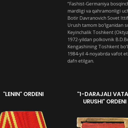
“Fashist-Germaniya bosqinch
mardligi va qahramonligi uc
Botir Davranovich Sovet Itti
Urush tamom bo‘lganidan so‘n
Keyinchalik Toshkent (Oktyab
1972-yildan polkovnik B.D.B
Kengashining Toshkent bo‘l
1984-yil 4-noyabrda vafot e
dafn etilgan.
"LENIN" ORDENI
"1-DARAJALI VAT
URUSHI" ORDENI