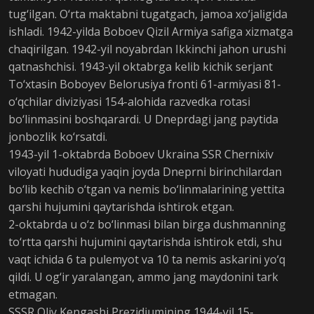
tug‘ilgan. O‘rta maktabni tugatgach, jamoa xo‘jaligida
ishladi. 1942-yilda Boboev Qizil Armiya safiga xizmatga
chaqirilgan. 1942-yil noyabrdan Ikkinchi jahon urushi
qatnashchisi. 1943-yil oktabrga kelib kichik serjant
To‘xtasin Boboyev Belorusiya fronti 61-armiyasi 81-
o‘qchilar diviziyasi 154-alohida razvedka rotasi
bo‘linmasini boshqarardi. U Dneprdagi jang paytida
jonbozlik ko‘rsatdi.
1943-yil 1-oktabrda Boboev Ukraina SSR Chernixiv
viloyati hududiga yaqin joyda Dneprni birinchilardan
bo‘lib kechib o‘tgan va nemis bo‘linmalarining yettita
qarshi hujumini qaytarishda ishtirok etgan.
2-oktabrda u o‘z bo‘linmasi bilan birga dushmanning
to‘rtta qarshi hujumini qaytarishda ishtirok etdi, shu
vaqt ichida 6 ta pulemyot va 10 ta nemis askarini yo‘q
qildi. U og‘ir yaralangan, ammo jang maydonini tark
etmagan.
SSSR Oliy Kengashi Prezidiumining 1944-yil 15-