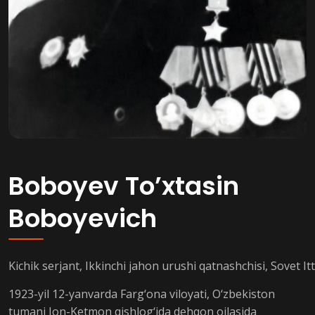
Boboyev To’xtasin
Boboyevich
Kichik serjant, Ikkinchi jahon urushi qatnashchisi, Sovet I
1923-yil 12-yanvarda Farg‘ona viloyati, O‘zbekiston
tumani Jon-Ketmon qishlog‘ida dehqon oilasida