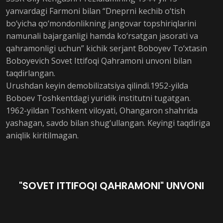
yanvardagi Farmoni bilan “Dneprni kechib o‘tish
bo‘yicha qo‘mondonlikning jangovar topshiriqlarini
namunali bajarganligi hamda ko‘rsatgan jasorati va
qahramonligi uchun” kichik serjant Boboyev To‘xtasin
Boboyevich Sovet Ittifoqi Qahramoni unvoni bilan
taqdirlangan.
Urushdan keyin demobilizatsiya qilindi.1952-yilda
Boboev Toshkentdagi yuridik institutni tugatgan.
1962-yildan Toshkent viloyati, Ohangaron shahrida
yashagan, savdo bilan shug‘ullangan. Keyingi taqdiriga
aniqlik kiritilmagan.
"SOVET ITTIFOQI QAHRAMONI" UNVONI