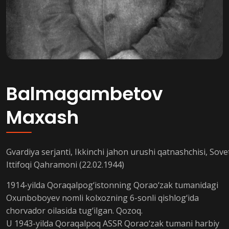
Balmagambetov
Maxash
Gvardiya serjanti, Ikkinchi jahon urushi qatnashchisi, Sove
Ittifoqi Qahramoni (22.02.1944)
1914-yilda Qoraqalpog‘istonning Qorao‘zak tumanidagi
Oxunboboyev nomli kolxozning 6-sonli qishlog‘ida
chorvador oilasida tug‘ilgan. Qozoq.
U 1943-yilda Qoraqalpoq ASSR Qorao‘zak tumani harbiy