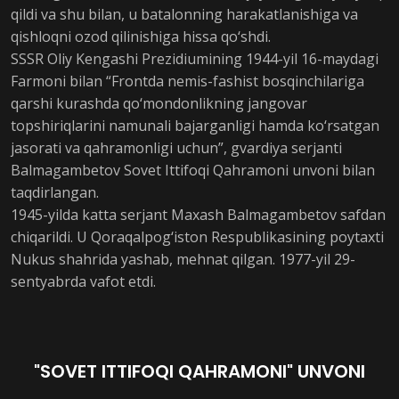
qildi va shu bilan, u batalonning harakatlanishiga va
qishloqni ozod qilinishiga hissa qo‘shdi.
SSSR Oliy Kengashi Prezidiumining 1944-yil 16-maydagi
Farmoni bilan “Frontda nemis-fashist bosqinchilariga
qarshi kurashda qo‘mondonlikning jangovar
topshiriqlarini namunali bajarganligi hamda ko‘rsatgan
jasorati va qahramonligi uchun”, gvardiya serjanti
Balmagambetov Sovet Ittifoqi Qahramoni unvoni bilan
taqdirlangan.
1945-yilda katta serjant Maxash Balmagambetov safdan
chiqarildi. U Qoraqalpog‘iston Respublikasining poytaxti
Nukus shahrida yashab, mehnat qilgan. 1977-yil 29-
sentyabrda vafot etdi.
"SOVET ITTIFOQI QAHRAMONI" UNVONI