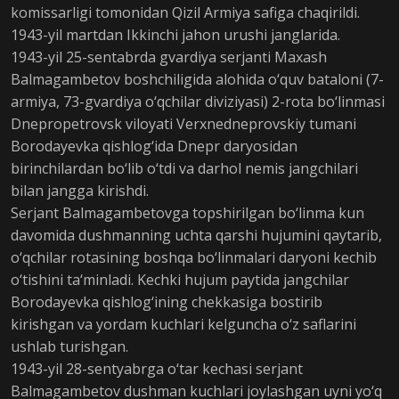
komissarligi tomonidan Qizil Armiya safiga chaqirildi.
1943-yil martdan Ikkinchi jahon urushi janglarida.
1943-yil 25-sentabrda gvardiya serjanti Maxash
Balmagambetov boshchiligida alohida o‘quv bataloni (7-
armiya, 73-gvardiya o‘qchilar diviziyasi) 2-rota bo‘linmasi
Dnepropetrovsk viloyati Verxnedneprovskiy tumani
Borodayevka qishlog‘ida Dnepr daryosidan
birinchilardan bo‘lib o‘tdi va darhol nemis jangchilari
bilan jangga kirishdi.
Serjant Balmagambetovga topshirilgan bo‘linma kun
davomida dushmanning uchta qarshi hujumini qaytarib,
o‘qchilar rotasining boshqa bo‘linmalari daryoni kechib
o‘tishini ta‘minladi. Kechki hujum paytida jangchilar
Borodayevka qishlog‘ining chekkasiga bostirib
kirishgan va yordam kuchlari kelguncha o‘z saflarini
ushlab turishgan.
1943-yil 28-sentyabrga o‘tar kechasi serjant
Balmagambetov dushman kuchlari joylashgan uyni yo‘q