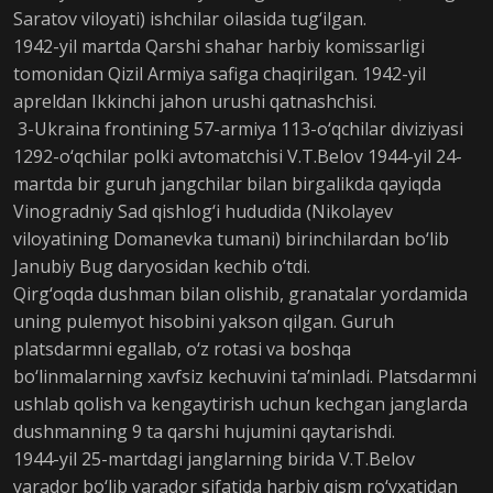
Saratov viloyati) ishchilar oilasida tug‘ilgan.
1942-yil martda Qarshi shahar harbiy komissarligi
tomonidan Qizil Armiya safiga chaqirilgan. 1942-yil
apreldan Ikkinchi jahon urushi qatnashchisi.
3-Ukraina frontining 57-armiya 113-o‘qchilar diviziyasi
1292-o‘qchilar polki avtomatchisi V.T.Belov 1944-yil 24-
martda bir guruh jangchilar bilan birgalikda qayiqda
Vinogradniy Sad qishlog‘i hududida (Nikolayev
viloyatining Domanevka tumani) birinchilardan bo‘lib
Janubiy Bug daryosidan kechib o‘tdi.
Qirg‘oqda dushman bilan olishib, granatalar yordamida
uning pulemyot hisobini yakson qilgan. Guruh
platsdarmni egallab, o‘z rotasi va boshqa
bo‘linmalarning xavfsiz kechuvini ta’minladi. Platsdarmni
ushlab qolish va kengaytirish uchun kechgan janglarda
dushmanning 9 ta qarshi hujumini qaytarishdi.
1944-yil 25-martdagi janglarning birida V.T.Belov
yarador bo‘lib yarador sifatida harbiy qism ro‘yxatidan