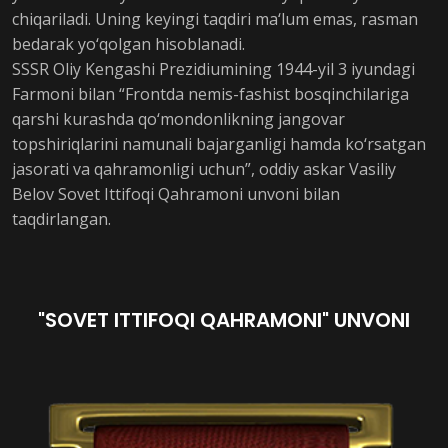
chiqariladi. Uning keyingi taqdiri ma‘lum emas, rasman
bedarak yo‘qolgan hisoblanadi.
SSSR Oliy Kengashi Prezidiumining 1944-yil 3 iyundagi
Farmoni bilan “Frontda nemis-fashist bosqinchilariga
qarshi kurashda qo‘mondonlikning jangovar
topshiriqlarini namunali bajarganligi hamda ko‘rsatgan
jasorati va qahramonligi uchun”, oddiy askar Vasiliy
Belov Sovet Ittifoqi Qahramoni unvoni bilan
taqdirlangan.
"SOVET ITTIFOQI QAHRAMONI" UNVONI