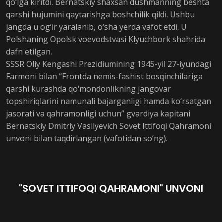
qo‘lga kiritdi. Bernatskiy shaxsan dushmanning beshta
qarshi hujumini qaytarishga boshchilik qildi. Ushbu
jangda u og‘ir yaralanib, o‘sha yerda vafot etdi. U
Polshaning Opolsk voevodstvasi Klyuchbork shahrida
dafn etilgan.
SSSR Oliy Kengashi Prezidiumining 1945-yil 27-iyundagi
Farmoni bilan “Frontda nemis-fashist bosqinchilariga
qarshi kurashda qo‘mondonlikning jangovar
topshiriqlarini namunali bajarganligi hamda ko‘rsatgan
jasorati va qahramonligi uchun” gvardiya kapitani
Bernatskiy Dmitriy Vasilyevich Sovet Ittifoqi Qahramoni
unvoni bilan taqdirlangan (vafotidan so‘ng).
"SOVET ITTIFOQI QAHRAMONI" UNVONI