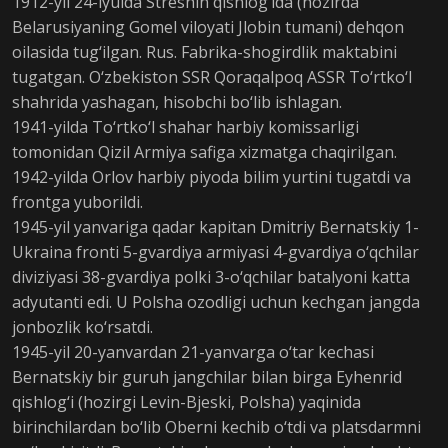
1912-yil 24-iyulda Streshin qishlog‘ida (hozirda
Belarusiyaning Gomel viloyati Jlobin tumani) dehqon
oilasida tug‘ilgan. Rus. Fabrika-shogirdlik maktabini
tugatgan. O‘zbekiston SSR Qoraqalpoq ASSR To‘rtko‘l
shahrida yashagan, hisobchi bo‘lib ishlagan.
1941-yilda To‘rtko‘l shahar harbiy komissarligi
tomonidan Qizil Armiya safiga xizmatga chaqirilgan.
1942-yilda Orlov harbiy piyoda bilim yurtini tugatdi va
frontga yuborildi.
1945-yil yanvariga qadar kapitan Dmitriy Bernatskiy 1-
Ukraina fronti 5-gvardiya armiyasi 4-gvardiya o‘qchilar
diviziyasi 38-gvardiya polki 3-o‘qchilar batalyoni katta
adyutanti edi. U Polsha ozodligi uchun kechgan jangda
jonbozlik ko‘rsatdi.
1945-yil 20-yanvardan 21-yanvarga o‘tar kechasi
Bernatskiy bir guruh jangchilar bilan birga Eyhenrid
qishlog‘i (hozirgi Levin-Bjeski, Polsha) yaqinida
birinchilardan bo‘lib Oberni kechib o‘tdi va platsdarmni