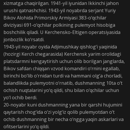
xizmatga chaqirilgan. 1941-yil iyunidan Ikkinchi jahon
urushi qatnashchisi. 1943-yil noyabrda serjant Yuriy
Bikov Alohida Primorskiy Armiyasi 383-o‘qchilar
diviziyasi 691-o‘qchilar polkining pulemyot hisobiga
boshchilik qiladi. U Kerchensko-Eltigen operatsiyasida
jonbozlik ko‘rsatdi.
1943-yil noyabr oyida Adjimushkay qishlog‘i yaqinida
(hozirgi Kerch chegarasida) Kerchensk yarim orolidagi
platsdarmni kengaytirish uchun olib borilgan janglarda,
Bikov safdan chiqqan vzvod komandiri o‘rnini egallab,
birinchi bo‘lib o‘rnidan turdi va hammani olg‘a chorladi,
balandlikda pulemyotni o‘rnatib, dushmanning 10ta o‘t
ochish nuqtalarini yo‘q qildi, shu bilan o‘qchilar uchun
yo‘l ochib berdi.
20-noyabr kuni dushmanning yana bir qarshi hujumini
qaytarish chog‘ida o‘zi yolg‘iz qolib pulemyotdan o‘t
ochib dushmanning bir necha o‘ngga yaqin askarlari va
ofitserlarini yo‘q qildi.