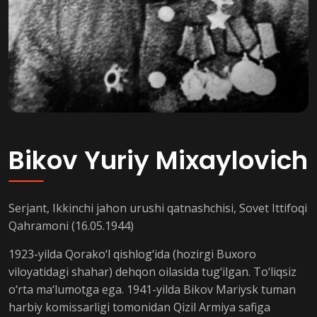
Bikov Yuriy Mixaylovich
Serjant, Ikkinchi jahon urushi qatnashchisi, Sovet Ittifoqi
Qahramoni (16.05.1944)
1923-yilda Qorako‘l qishlog‘ida (hozirgi Buxoro
viloyatidagi shahar) dehqon oilasida tug‘ilgan. To‘liqsiz
o‘rta ma‘lumotga ega. 1941-yilda Bikov Mariysk tuman
harbiy komissarligi tomonidan Qizil Armiya safiga