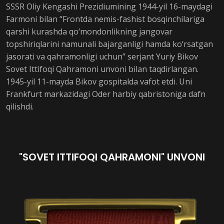
SSSR Oliy Kengashi Prezidiumining 1944-yil 16-maydagi
Farmoni bilan “Frontda nemis-fashist bosqinchilariga
qarshi kurashda qo‘mondonlikning jangovar
topshiriqlarini namunali bajarganligi hamda ko‘rsatgan
jasorati va qahramonligi uchun” serjant Yuriy Bikov
Sovet Ittifoqi Qahramoni unvoni bilan taqdirlangan.
1945-yil 11-mayda Bikov gospitalda vafot etdi. Uni
Frankfurt markazidagi Oder harbiy qabristoniga dafn
qilishdi.
"SOVET ITTIFOQI QAHRAMONI" UNVONI