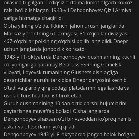
oilasida tug‘ilgan. To‘liqsiz o‘rta ma‘lumot olgach kolxoz
raisi bo‘lib ishlagan. 1943-yil Dehqonboyev Qizil Armiya
safiga hizmatga chaqirildi.
O‘sha yilning o‘zida, Ikkinchi jahon urushi janglarida
Markaziy frontning 61-armiyasi, 81-o‘qchilar diviziyasi,
467-o‘qchilar polkining o‘qchisi bo‘lib jang qildi. Dnepr
uchun janglarda jonbozlik ko‘rsatdi.
1943-yil 1-oktyabrda Dehqonboyev, dushmanning kuchli
o‘q yomg‘iriga qaramay Belaruss SSRning Gomelsk
viloyati, Loyevsk tumanining Glushets qishlog‘iga
desantchilar guruhi tarkibida Dnepr daryosini kechib
o‘tadi va g‘arbiy qirg‘oqdagi platsdarmni egallashda va
ushlab turishda faol ishtirok etadi.
Guruh dushmanining 10 dan ortiq qarshi hujumlarini
qaytarishga muvaffaq bo‘ladi. O‘sha janglarda
Dehqonboyev shaxsan o‘zi bir vzvoddan ko‘proq nemis
askar va ofitserlarini yo‘q qiladi.
Dehqonboyev 1943-yil 8-oktyabrda jangda halok bo‘lgan