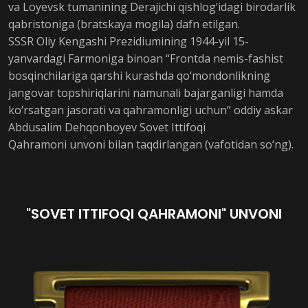
va Loyevsk tumanining Derajichi qishlog‘idagi birodarlik
qabristoniga (bratskaya mogila) dafn etilgan.
SSSR Oliy Kengashi Prezidiumining 1944-yil 15-
yanvardagi Farmoniga binoan “Frontda nemis-fashist
bosqinchilariga qarshi kurashda qo‘mondonlikning
jangovar topshiriqlarini namunali bajarganligi hamda
ko‘rsatgan jasorati va qahramonligi uchun” oddiy askar
Abdusalim Dehqonboyev Sovet Ittifoqi
Qahramoni unvoni bilan taqdirlangan (vafotidan so‘ng).
"SOVET ITTIFOQI QAHRAMONI" UNVONI