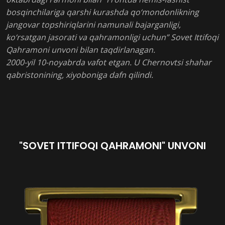
bosqinchilariga qarshi kurashda qo‘mondonlikning
jangovar topshiriqlarini namunali bajarganligi,
ko‘rsatgan jasorati va qahramonligi uchun” Sovet Ittifoqi
Qahramoni unvoni bilan taqdirlanagan.
2000-yil 10-noyabrda vafot etgan. U Chernovtsi shahar
qabristonining, xiyoboniga dafn qilindi.
"SOVET ITTIFOQI QAHRAMONI" UNVONI