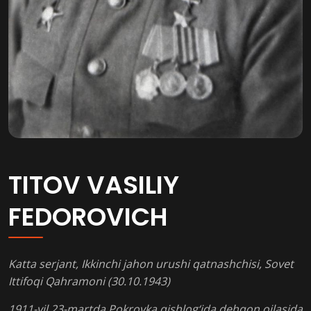
TITOV VASILIY
FEDOROVICH
Katta serjant, Ikkinchi jahon urushi qatnashchisi, Sovet
Ittifoqi Qahramoni (30.10.1943)
1911-yil 23-martda Pokrovka qishlog‘ida dehqon oilasida