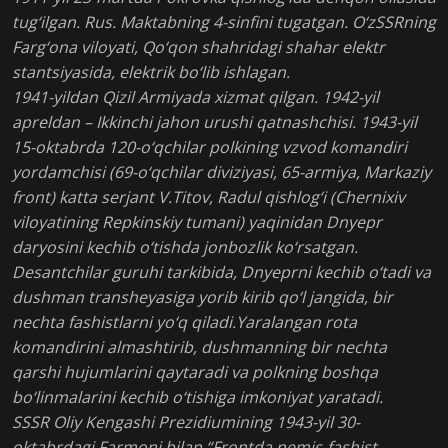
tug‘ilgan. Rus. Maktabning 4-sinfini tugatgan. O‘zSSRning
Farg‘ona viloyati, Qo‘qon shahridagi shahar elektr
stantsiyasida, elektrik bo‘lib ishlagan.
1941-yildan Qizil Armiyada xizmat qilgan. 1942-yil
apreldan – Ikkinchi jahon urushi qatnashchisi. 1943-yil
15-oktabrda 120-o‘qchilar polkining vzvod komandiri
yordamchisi (69-o‘qchilar diviziyasi, 65-armiya, Markaziy
front) katta serjant V.Titov, Radul qishlog‘i (Chernixiv
viloyatining Repkinskiy tumani) yaqinidan Dnyepr
daryosini kechib o‘tishda jonbozlik ko‘rsatgan.
Desantchilar guruhi tarkibida, Dnyeprni kechib o‘tadi va
dushman transheyasiga yorib kirib qo‘l jangida, bir
nechta fashistlarni yo‘q qiladi.Yaralangan rota
komandirini almashtirib, dushmanning bir nechta
qarshi hujumlarini qaytaradi va polkning boshqa
bo‘linmalarini kechib o‘tishiga imkoniyat yaratadi.
SSSR Oliy Kengashi Prezidiumining 1943-yil 30-
oktabrdagi Farmoni bilan “Frontda nemis-fashist