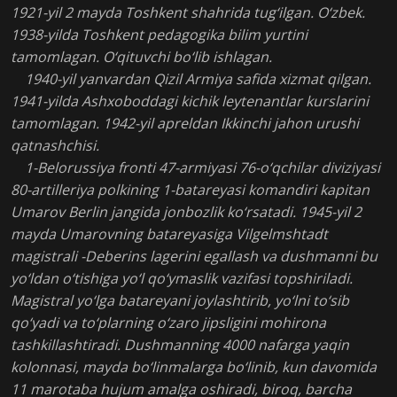
1921-yil 2 mayda Toshkent shahrida tug‘ilgan. O‘zbek.
1938-yilda Toshkent pedagogika bilim yurtini
tamomlagan. O‘qituvchi bo‘lib ishlagan.
1940-yil yanvardan Qizil Armiya safida xizmat qilgan.
1941-yilda Ashxoboddagi kichik leytenantlar kurslarini
tamomlagan. 1942-yil apreldan Ikkinchi jahon urushi
qatnashchisi.
1-Belorussiya fronti 47-armiyasi 76-o‘qchilar diviziyasi
80-artilleriya polkining 1-batareyasi komandiri kapitan
Umarov Berlin jangida jonbozlik ko‘rsatadi. 1945-yil 2
mayda Umarovning batareyasiga Vilgelmshtadt
magistrali -Deberins lagerini egallash va dushmanni bu
yo‘ldan o‘tishiga yo‘l qo‘ymaslik vazifasi topshiriladi.
Magistral yo‘lga batareyani joylashtirib, yo‘lni to‘sib
qo‘yadi va to‘plarning o‘zaro jipsligini mohirona
tashkillashtiradi. Dushmanning 4000 nafarga yaqin
kolonnasi, mayda bo‘linmalarga bo‘linib, kun davomida
11 marotaba hujum amalga oshiradi, biroq, barcha