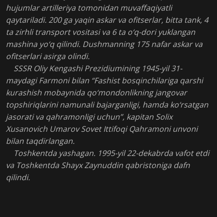
hujumlar artilleriya tomonidan muvaffaqiyatli
qaytariladi. 200 ga yaqin askar va ofitserlar, bitta tank, 4
ta zirhli transport vositasi va 6 ta o‘q-dori yuklangan
mashina yo‘q qilindi. Dushmanning 175 nafar askar va
ofitserlari asirga olindi.
SSSR Oliy Kengashi Prezidiumining 1945-yil 31-
maydagi Farmoni bilan “Fashist bosqinchilariga qarshi
kurashish mobaynida qo‘mondonlikning jangovar
topshiriqlarini namunali bajarganligi, hamda ko‘rsatgan
jasorati va qahramonligi uchun”, kapitan Solix
Xusanovich Umarov Sovet Ittifoqi Qahramoni unvoni
bilan taqdirlangan.
Toshkentda yashagan. 1995-yil 22-dekabrda vafot etdi
va Toshkentda Shayx Zaynuddin qabristoniga dafn
qilindi.