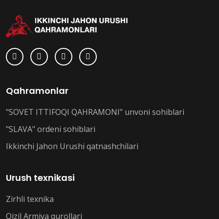
Qahramonlar
"SOVET ITTIFOQI QAHRAMONI" unvoni sohiblari
"SLAVA" ordeni sohiblari
Ikkinchi Jahon Urushi qatnashchilari
Urush texnikasi
Zirhli texnika
Qizil Armiya qurollari